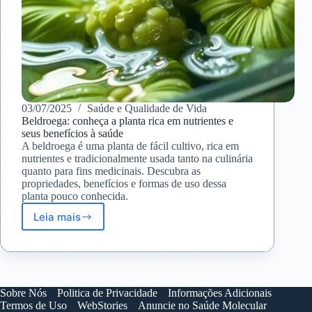
03/07/2025
Saúde e Qualidade de Vida
Beldroega: conheça a planta rica em nutrientes e
seus benefícios à saúde
A beldroega é uma planta de fácil cultivo, rica em
nutrientes e tradicionalmente usada tanto na culinária
quanto para fins medicinais. Descubra as
propriedades, benefícios e formas de uso dessa
planta pouco conhecida.
Leia mais
Beldroega:
conheça
a
planta
rica
em
Sobre Nós
Politica de Privacidade
Informações Adicionais
nutrientes
Termos de Uso
WebStories
Anuncie no Saúde Molecular