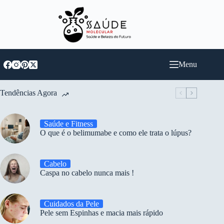
Pular
para
o
conteúdo
Menu
Tendências Agora
Saúde e Fitness
O que é o belimumabe e como ele trata o lúpus?
Cabelo
Caspa no cabelo nunca mais !
Cuidados da Pele
Pele sem Espinhas e macia mais rápido