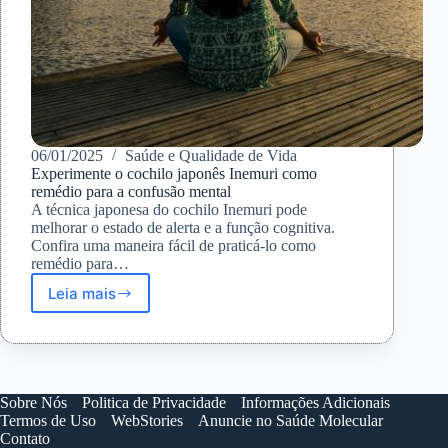
06/01/2025
Saúde e Qualidade de Vida
Experimente o cochilo japonês Inemuri como
remédio para a confusão mental
A técnica japonesa do cochilo Inemuri pode
melhorar o estado de alerta e a função cognitiva.
Confira uma maneira fácil de praticá-lo como
remédio para…
Leia mais
Experimente
o
cochilo
japonês
Inemuri
como
Sobre Nós
Politica de Privacidade
Informações Adicionais
remédio
Termos de Uso
WebStories
Anuncie no Saúde Molecular
para
Contato