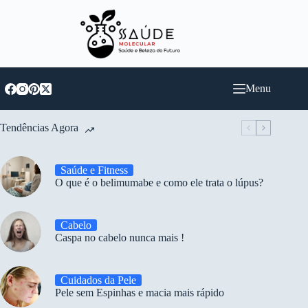
Pular
para
o
conteúdo
Menu
Tendências Agora
Saúde e Fitness
O que é o belimumabe e como ele trata o lúpus?
Cabelo
Caspa no cabelo nunca mais !
Cuidados da Pele
Pele sem Espinhas e macia mais rápido