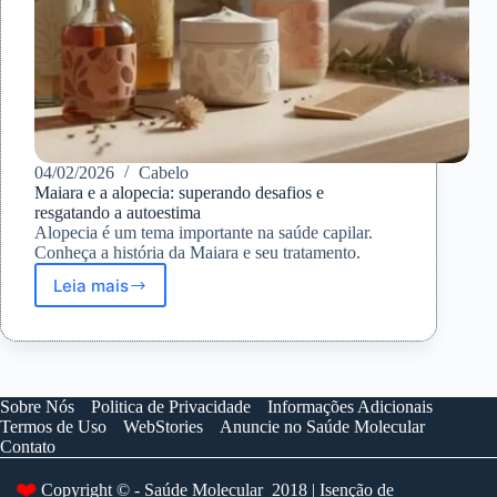
04/02/2026
Cabelo
Maiara e a alopecia: superando desafios e
resgatando a autoestima
Alopecia é um tema importante na saúde capilar.
Conheça a história da Maiara e seu tratamento.
Leia mais
Maiara
e
a
alopecia:
superando
desafios
Sobre Nós
Politica de Privacidade
Informações Adicionais
e
Termos de Uso
WebStories
Anuncie no Saúde Molecular
resgatando
Contato
a
autoestima
❤️
Copyright © - Saúde Molecular 2018 | Isenção de