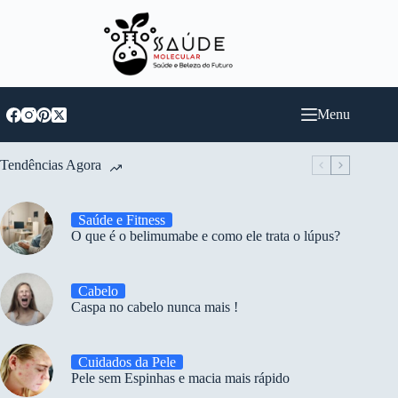
Pular
para
o
conteúdo
Menu
Tendências Agora
Saúde e Fitness
O que é o belimumabe e como ele trata o lúpus?
Cabelo
Caspa no cabelo nunca mais !
Cuidados da Pele
Pele sem Espinhas e macia mais rápido