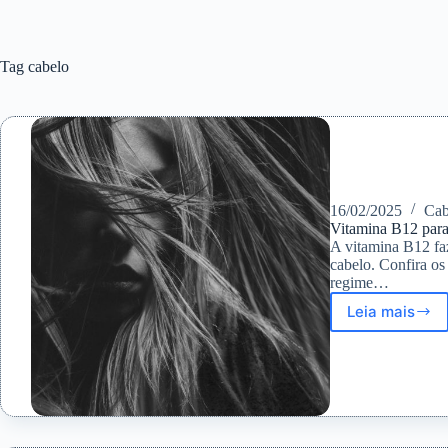
Tag
cabelo
16/02/2025
Cab
Vitamina B12 para
A vitamina B12 faz
cabelo. Confira os
regime…
Leia mais
Vitamin
B12
para
o
crescim
do
cabelo: