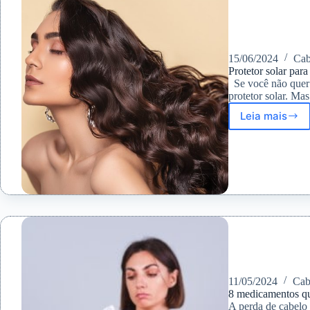
15/06/2024
Cab
Protetor solar para 
Se você não quer q
protetor solar. M
Leia mais
Proteto
solar
para
cabelo:
tipos
e
efeitos
colatera
11/05/2024
Cab
8 medicamentos qu
A perda de cabelo 