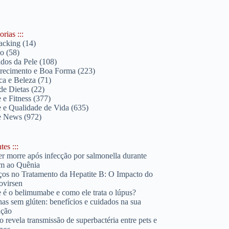
rias :::
acking
(14)
lo
(58)
dos da Pele
(108)
ecimento e Boa Forma
(223)
ica e Beleza
(71)
de Dietas
(22)
 e Fitness
(377)
 e Qualidade de Vida
(635)
e News
(972)
es :::
r morre após infecção por salmonella durante
m ao Quênia
os no Tratamento da Hepatite B: O Impacto do
ovirsen
 é o belimumabe e como ele trata o lúpus?
has sem glúten: benefícios e cuidados na sua
ação
o revela transmissão de superbactéria entre pets e