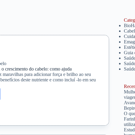
Catego
BioH
Cabe
Cuida
Emagr
Estét
Guia 
Saúde
elo
Saúde
 o crescimento do cabelo: como ajuda
Saúd
 maravilhas para adicionar força e brilho ao seu
 benefícios deste nutriente e como incluí -lo em seu
Recent
Mulhe
a
viage
Avanç
Bepir
O que
Farin
ento
utiliz
Estud