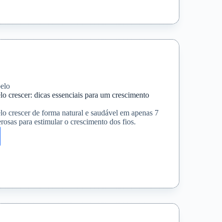
s
s
s
elo
o crescer: dicas essenciais para um crescimento
lo crescer de forma natural e saudável em apenas 7
rosas para estimular o crescimento dos fios.
:
ais