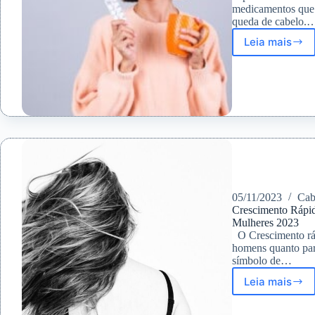
medicamentos que 
queda de cabelo.
Leia mais
8
medica
que
causam
queda
de
cabelo
e
como
reverte
05/11/2023
Cab
Crescimento Rápid
Mulheres 2023
O Crescimento ráp
homens quanto par
símbolo de…
Leia mais
Crescim
Rápido
Do