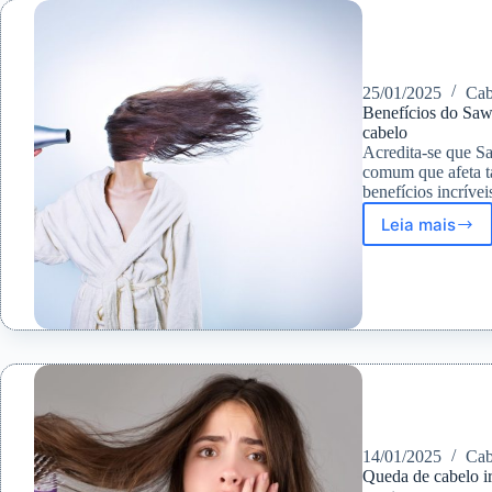
como
ajuda
25/01/2025
Cab
Benefícios do Saw
cabelo
Acredita-se que S
comum que afeta t
benefícios incrív
Leia mais
Benefíc
do
Saw
Palmett
Saiba
como
ele
ajuda
no
crescim
do
14/01/2025
Cab
cabelo
Queda de cabelo ir