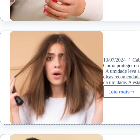
essenci
para
o
crescim
do
cabelo
13/07/2024
Cab
Como proteger o c
A umidade leva a 
dicas recomendadas
da umidade. A es
Leia mais
Como
protege
o
cabelo
da
Umidade
7
dicas