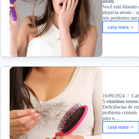
areata
Você está lidando 
alopecia areata – 
nós perdemos um
Leia mais
Queda
de
cabelo
irregular
sintoma
causas
e
tratame
da
alopeci
areata
16/09/2024
Cab
5 vitaminas essenc
Deficiências de vi
problema comum. E
para o…
Leia mais
5
vitamin