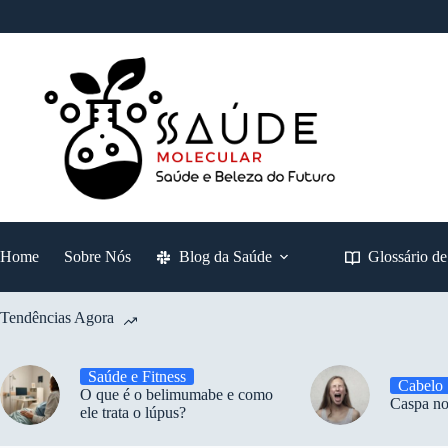
Pular
para
o
conteúdo
Home
Sobre Nós
Blog da Saúde
Glossário d
Tendências Agora
Saúde e Fitness
Cabelo
O que é o belimumabe e como
Caspa no
ele trata o lúpus?