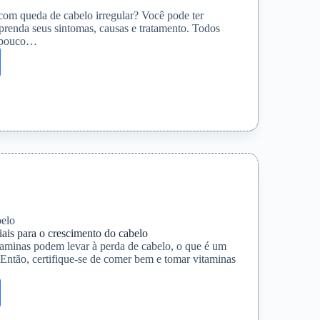
com queda de cabelo irregular? Você pode ter
aprenda seus sintomas, causas e tratamento. Todos
 pouco…
:
s,
nto
a
elo
iais para o crescimento do cabelo
taminas podem levar à perda de cabelo, o que é um
ntão, certifique-se de comer bem e tomar vitaminas
as