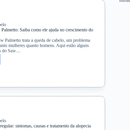
huma
elo
 Palmetto: Saiba como ele ajuda no crescimento do
aw Palmetto trata a queda de cabelo, um problema
anto mulheres quanto homens. Aqui estão alguns
eis do Saw…
ios
o:
ento
elo
regular: sintomas, causas e tratamento da alopecia