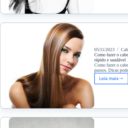
Cabelo:
Soluçõe
caseira
para
Homens
e
Mulhere
2023
05/11/2023
Cab
Como fazer o cabel
rápido e saudável
Como fazer o cabe
passos. Dicas pode
Leia mais
Como
fazer
o
cabelo
crescer
dicas
essenci
para
um