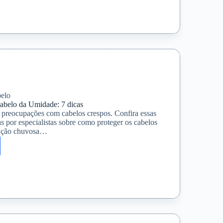
ais
ento
elo
abelo da Umidade: 7 dicas
preocupações com cabelos crespos. Confira essas
 por especialistas sobre como proteger os cabelos
tação chuvosa…
r
: