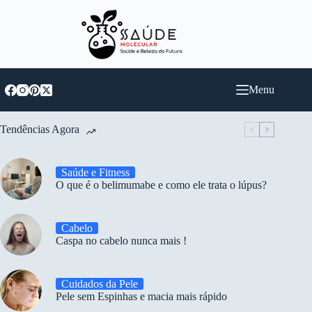
Pular
para
o
conteúdo
Menu
Tendências Agora
Saúde e Fitness
O que é o belimumabe e como ele trata o lúpus?
Cabelo
Caspa no cabelo nunca mais !
Cuidados da Pele
Pele sem Espinhas e macia mais rápido