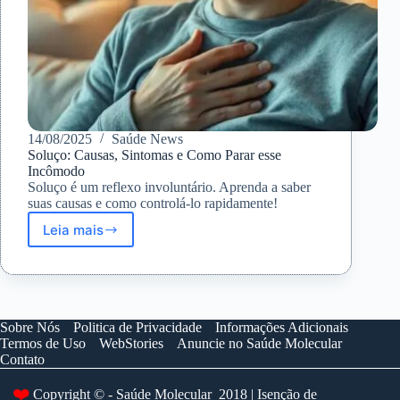
14/08/2025
Saúde News
Soluço: Causas, Sintomas e Como Parar esse
Incômodo
Soluço é um reflexo involuntário. Aprenda a saber
suas causas e como controlá-lo rapidamente!
Leia mais
Soluço:
Causas,
Sintomas
e
Como
Parar
Sobre Nós
Politica de Privacidade
Informações Adicionais
esse
Termos de Uso
WebStories
Anuncie no Saúde Molecular
Incômodo
Contato
❤️
Copyright © - Saúde Molecular 2018 | Isenção de