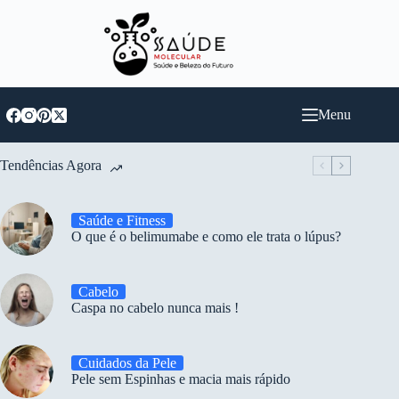
Pular
para
o
conteúdo
Menu
Tendências Agora
Saúde e Fitness
O que é o belimumabe e como ele trata o lúpus?
Cabelo
Caspa no cabelo nunca mais !
Cuidados da Pele
Pele sem Espinhas e macia mais rápido