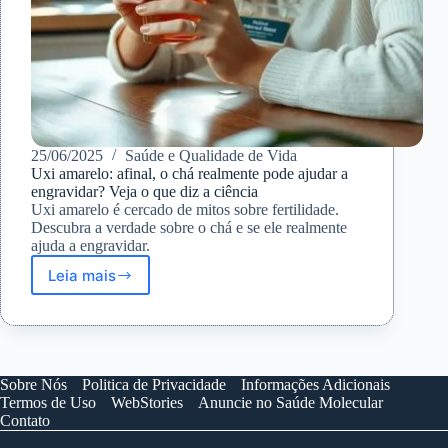
25/06/2025
Saúde e Qualidade de Vida
Uxi amarelo: afinal, o chá realmente pode ajudar a
engravidar? Veja o que diz a ciência
Uxi amarelo é cercado de mitos sobre fertilidade.
Descubra a verdade sobre o chá e se ele realmente
ajuda a engravidar.
Leia mais
Uxi
amarelo:
afinal,
o
chá
realmente
Sobre Nós
Politica de Privacidade
Informações Adicionais
pode
Termos de Uso
WebStories
Anuncie no Saúde Molecular
ajudar
Contato
a