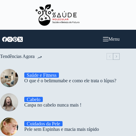
Pular
para
o
conteúdo
Menu
Tendências Agora
Saúde e Fitness
O que é o belimumabe e como ele trata o lúpus?
Cabelo
Caspa no cabelo nunca mais !
Cuidados da Pele
Pele sem Espinhas e macia mais rápido