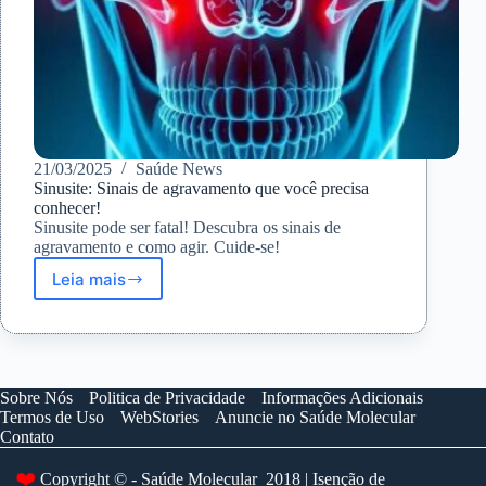
21/03/2025
Saúde News
Sinusite: Sinais de agravamento que você precisa
conhecer!
Sinusite pode ser fatal! Descubra os sinais de
agravamento e como agir. Cuide-se!
Leia mais
Sinusite:
Sinais
de
agravamento
que
você
Sobre Nós
Politica de Privacidade
Informações Adicionais
precisa
Termos de Uso
WebStories
Anuncie no Saúde Molecular
conhecer!
Contato
❤️
Copyright © - Saúde Molecular 2018 | Isenção de