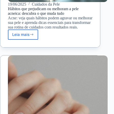
19/06/2025
Cuidados da Pele
Hábitos que prejudicam ou melhoram a pele
acneica: descubra o que muda tudo
Acne: veja quais hábitos podem agravar ou melhorar
sua pele e aprenda dicas essenciais para transformar
sua rotina de cuidados com resultados reais.
Leia mais
Hábitos
que
prejudicam
ou
melhoram
a
pele
acneica:
descubra
o
que
muda
tudo