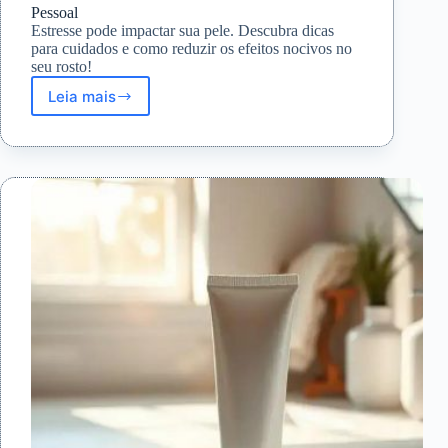
Pessoal
Estresse pode impactar sua pele. Descubra dicas
para cuidados e como reduzir os efeitos nocivos no
seu rosto!
Leia mais
Como
o
Estresse
Afeta
sua
Pele
e
Dicas
de
Cuidado
Pessoal