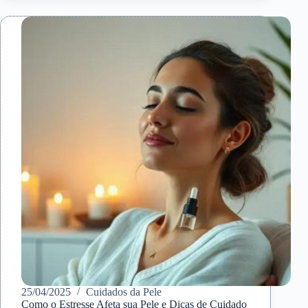
pele
durante
a
menopausa:
5
dicas
essenciais
25/04/2025
Cuidados da Pele
Como o Estresse Afeta sua Pele e Dicas de Cuidado