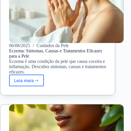
06/08/2025
Cuidados da Pele
Eczema: Sintomas, Causas e Tratamentos Eficazes
para a Pele
Eczema é uma condição da pele que causa coceira e
inflamação. Descubra sintomas, causas e tratamentos
eficazes.
Leia mais
Eczema:
Sintomas,
Causas
e
Tratamentos
Eficazes
para
a
Pele