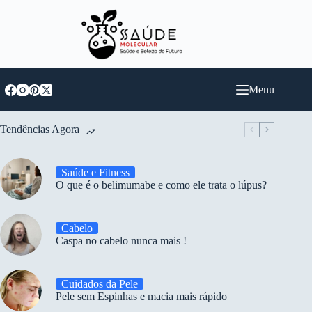
Pular
para
o
conteúdo
Menu
Tendências Agora
Saúde e Fitness
O que é o belimumabe e como ele trata o lúpus?
Cabelo
Caspa no cabelo nunca mais !
Cuidados da Pele
Pele sem Espinhas e macia mais rápido