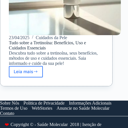
23/04/2025
Cuidados da Pele
Tudo sobre a Tretinoína: Benefícios, Uso e
Cuidados Essenciais
Descubra tudo sobre a tretinoína, seus benefícios,
métodos de uso e cuidados essenciais. Saia
informado e cuide da sua pele!
Leia mais
Tudo
sobre
a
Tretinoína:
Benefícios,
Uso
Sobre Nós
Politica de Privacidade
Informações Adicionais
e
Termos de Uso
WebStories
Anuncie no Saúde Molecular
Cuidados
Contato
Essenciais
❤️
Copyright © - Saúde Molecular 2018 | Isenção de