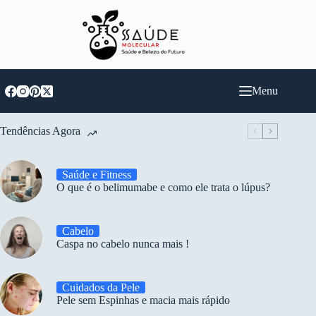
Pular
para
o
conteúdo
Menu
Tendências Agora
Saúde e Fitness
O que é o belimumabe e como ele trata o lúpus?
Cabelo
Caspa no cabelo nunca mais !
Cuidados da Pele
Pele sem Espinhas e macia mais rápido