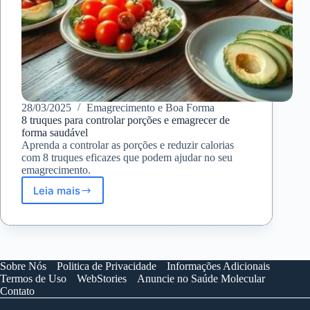
28/03/2025
Emagrecimento e Boa Forma
8 truques para controlar porções e emagrecer de
forma saudável
Aprenda a controlar as porções e reduzir calorias
com 8 truques eficazes que podem ajudar no seu
emagrecimento.
Leia mais
8
truques
para
controlar
porções
e
Sobre Nós
Politica de Privacidade
Informações Adicionais
emagrecer
Termos de Uso
WebStories
Anuncie no Saúde Molecular
de
Contato
forma