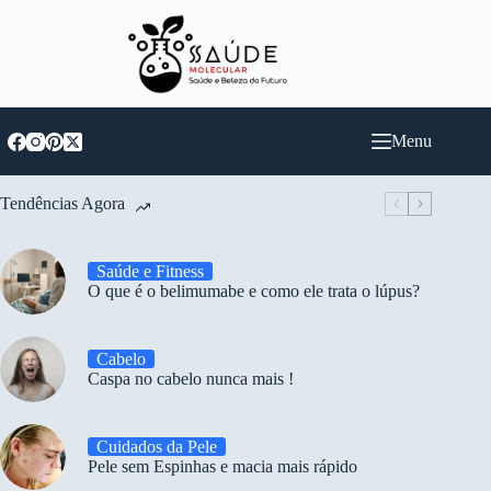
Pular
para
o
conteúdo
Menu
Tendências Agora
Saúde e Fitness
O que é o belimumabe e como ele trata o lúpus?
Cabelo
Caspa no cabelo nunca mais !
Cuidados da Pele
Pele sem Espinhas e macia mais rápido