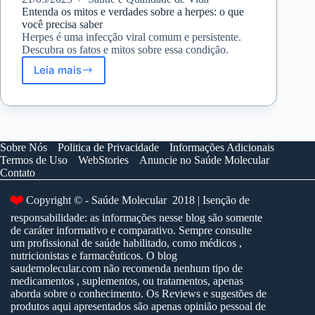
Entenda os mitos e verdades sobre a herpes: o que
você precisa saber
Herpes é uma infecção viral comum e persistente.
Descubra os fatos e mitos sobre essa condição.
Leia mais
Entenda
os
mitos
e
verdades
sobre
Sobre Nós
Politica de Privacidade
Informações Adicionais
a
Termos de Uso
WebStories
Anuncie no Saúde Molecular
herpes:
Contato
o
que
Copyright © - Saúde Molecular 2018 | Isenção de
❤️
você
responsabilidade: as informações nesse blog são somente
precisa
de caráter informativo e comparativo. Sempre consulte
saber
um profissional de saúde habilitado, como médicos ,
nutricionistas e farmacêuticos. O blog
saudemolecular.com não recomenda nenhum tipo de
medicamentos , suplementos, ou tratamentos, apenas
aborda sobre o conhecimento. Os Reviews e sugestões de
produtos aqui apresentados são apenas opinião pessoal de