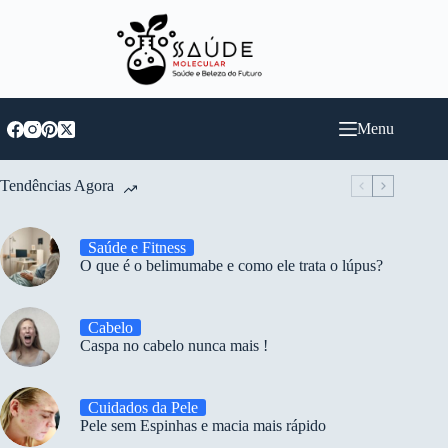
Pular
para
o
conteúdo
Menu
Tendências Agora
Saúde e Fitness
O que é o belimumabe e como ele trata o lúpus?
Cabelo
Caspa no cabelo nunca mais !
Cuidados da Pele
Pele sem Espinhas e macia mais rápido