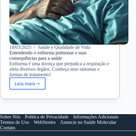
18/03/2025
Saúde e Qualidade de Vida
Entendendo o enfisema pulmonar e suas
consequências para a saúde
Enfisema é uma doença que prejudica a respiração e
afeta diversos órgãos. Conheça seus sintomas e
formas de tratamento!
Leia mais
Entendendo
o
enfisema
pulmonar
e
suas
Sobre Nós
Politica de Privacidade
Informações Adicionais
consequências
Termos de Uso
WebStories
Anuncie no Saúde Molecular
para
Contato
a