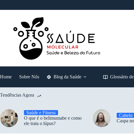
Pular
para
o
conteúdo
Home
Sobre Nós
Blog da Saúde
Glossário d
Tendências Agora
Saúde e Fitness
Cabelo
O que é o belimumabe e como
Caspa no
ele trata o lúpus?