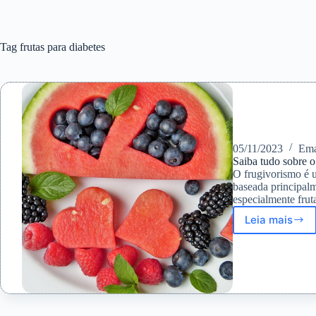
Tag
frutas para diabetes
05/11/2023
Ema
Saiba tudo sobre 
O frugivorismo é u
baseada principalm
especialmente frut
Leia mais
Saiba
tudo
sobre
o
Frugivo