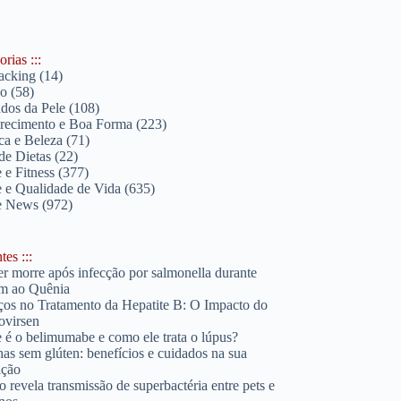
rias :::
acking
(14)
lo
(58)
dos da Pele
(108)
ecimento e Boa Forma
(223)
ica e Beleza
(71)
de Dietas
(22)
 e Fitness
(377)
 e Qualidade de Vida
(635)
e News
(972)
es :::
r morre após infecção por salmonella durante
m ao Quênia
os no Tratamento da Hepatite B: O Impacto do
ovirsen
 é o belimumabe e como ele trata o lúpus?
has sem glúten: benefícios e cuidados na sua
ação
o revela transmissão de superbactéria entre pets e