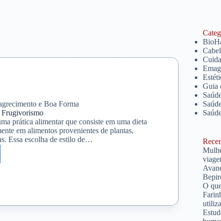
Catego
BioH
Cabe
Cuida
Emagr
Estét
Guia 
Saúde
grecimento e Boa Forma
Saúde
o Frugivorismo
Saúd
ma prática alimentar que consiste em uma dieta
ente em alimentos provenientes de plantas,
as. Essa escolha de estilo de…
Recent
Mulhe
viage
Avanç
Bepir
O que
Farin
rismo
utiliz
Estud