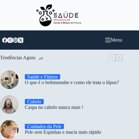
Pular
para
o
conteúdo
Menu
Tendências Agora
Saúde e Fitness
O que é o belimumabe e como ele trata o lúpus?
Cabelo
Caspa no cabelo nunca mais !
Cuidados da Pele
Pele sem Espinhas e macia mais rápido