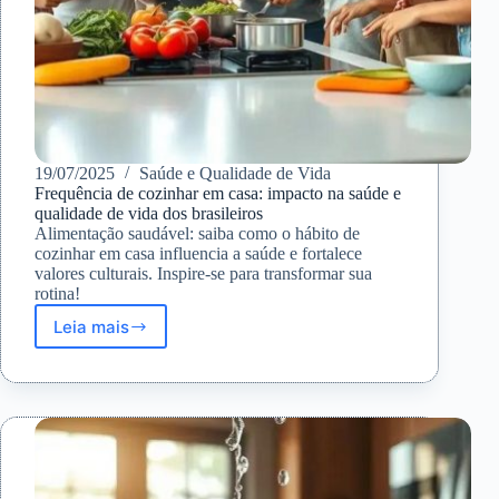
19/07/2025
Saúde e Qualidade de Vida
Frequência de cozinhar em casa: impacto na saúde e
qualidade de vida dos brasileiros
Alimentação saudável: saiba como o hábito de
cozinhar em casa influencia a saúde e fortalece
valores culturais. Inspire-se para transformar sua
rotina!
Leia mais
Frequência
de
cozinhar
em
casa:
impacto
na
saúde