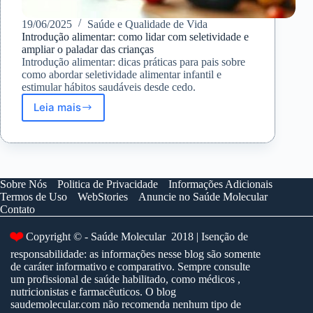
19/06/2025
Saúde e Qualidade de Vida
Introdução alimentar: como lidar com seletividade e
ampliar o paladar das crianças
Introdução alimentar: dicas práticas para pais sobre
como abordar seletividade alimentar infantil e
estimular hábitos saudáveis desde cedo.
Leia mais
Introdução
alimentar:
como
lidar
com
seletividade
Sobre Nós
Politica de Privacidade
Informações Adicionais
e
Termos de Uso
WebStories
Anuncie no Saúde Molecular
ampliar
Contato
o
paladar
Copyright © - Saúde Molecular 2018 | Isenção de
❤️
das
responsabilidade: as informações nesse blog são somente
crianças
de caráter informativo e comparativo. Sempre consulte
um profissional de saúde habilitado, como médicos ,
nutricionistas e farmacêuticos. O blog
saudemolecular.com não recomenda nenhum tipo de