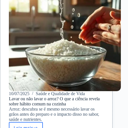
e
qualidade
de
vida
dos
brasileiros
10/07/2025
Saúde e Qualidade de Vida
Lavar ou não lavar o arroz? O que a ciência revela
sobre hábito comum na cozinha
Arroz: descubra se é mesmo necessário lavar os
grãos antes do preparo e o impacto disso no sabor,
saúde e nutrientes.
Leia mais