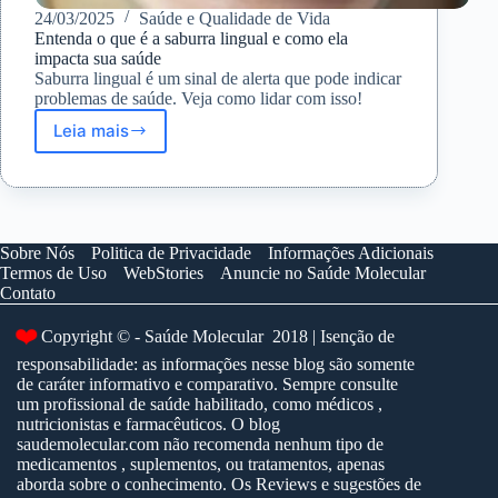
24/03/2025
Saúde e Qualidade de Vida
Entenda o que é a saburra lingual e como ela
impacta sua saúde
Saburra lingual é um sinal de alerta que pode indicar
problemas de saúde. Veja como lidar com isso!
Leia mais
Entenda
o
que
é
a
saburra
Sobre Nós
Politica de Privacidade
Informações Adicionais
lingual
Termos de Uso
WebStories
Anuncie no Saúde Molecular
e
Contato
como
ela
Copyright © - Saúde Molecular 2018 | Isenção de
❤️
impacta
responsabilidade: as informações nesse blog são somente
sua
de caráter informativo e comparativo. Sempre consulte
saúde
um profissional de saúde habilitado, como médicos ,
nutricionistas e farmacêuticos. O blog
saudemolecular.com não recomenda nenhum tipo de
medicamentos , suplementos, ou tratamentos, apenas
aborda sobre o conhecimento. Os Reviews e sugestões de