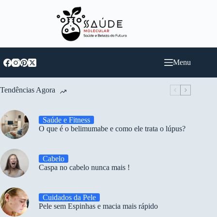
Pular
para
o
conteúdo
Menu
Tendências Agora
Saúde e Fitness
O que é o belimumabe e como ele trata o lúpus?
Cabelo
Caspa no cabelo nunca mais !
Cuidados da Pele
Pele sem Espinhas e macia mais rápido