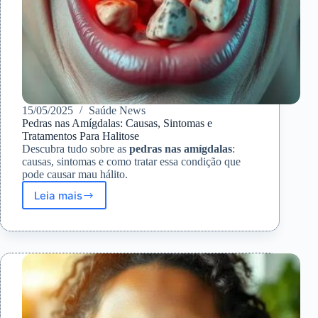
15/05/2025
Saúde News
Pedras nas Amígdalas: Causas, Sintomas e
Tratamentos Para Halitose
Descubra tudo sobre as
pedras nas amígdalas
:
causas, sintomas e como tratar essa condição que
pode causar mau hálito.
Leia mais
Pedras
nas
Amígdalas:
Causas,
Sintomas
e
Tratamentos
Para
Halitose