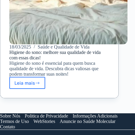
18/03/2025
Saúde e Qualidade de Vida
Higiene do sono: melhore sua qualidade de vida
com essas dicas!
Higiene do sono é essencial para quem busca
qualidade de vida. Descubra dicas valiosas que
podem transformar suas noites!
Leia mais
Higiene
do
sono:
melhore
sua
qualidade
Sobre Nós
Politica de Privacidade
Informações Adicionais
de
Termos de Uso
WebStories
Anuncie no Saúde Molecular
vida
Contato
com