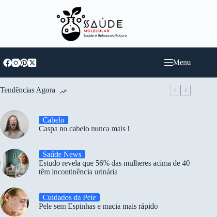
Pular
para
o
conteúdo
Menu
Tendências Agora
Cabelo
Caspa no cabelo nunca mais !
Saúde News
Estudo revela que 56% das mulheres acima de 40
têm incontinência urinária
Cuidados da Pele
Pele sem Espinhas e macia mais rápido