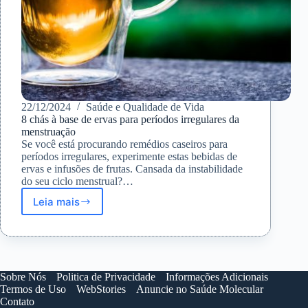
22/12/2024
Saúde e Qualidade de Vida
8 chás à base de ervas para períodos irregulares da
menstruação
Se você está procurando remédios caseiros para
períodos irregulares, experimente estas bebidas de
ervas e infusões de frutas. Cansada da instabilidade
do seu ciclo menstrual?…
Leia mais
8
chás
à
base
de
ervas
Sobre Nós
Politica de Privacidade
Informações Adicionais
para
Termos de Uso
WebStories
Anuncie no Saúde Molecular
períodos
Contato