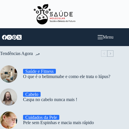
Pular
para
o
conteúdo
Menu
Tendências Agora
Saúde e Fitness
O que é o belimumabe e como ele trata o lúpus?
Cabelo
Caspa no cabelo nunca mais !
Cuidados da Pele
Pele sem Espinhas e macia mais rápido