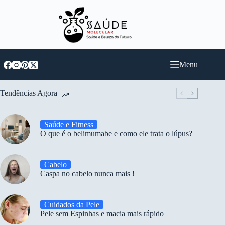
Pular
para
o
conteúdo
Menu
Tendências Agora
Saúde e Fitness
O que é o belimumabe e como ele trata o lúpus?
Cabelo
Caspa no cabelo nunca mais !
Cuidados da Pele
Pele sem Espinhas e macia mais rápido