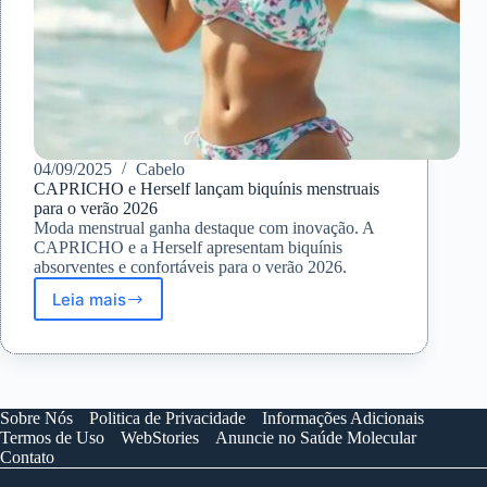
04/09/2025
Cabelo
CAPRICHO e Herself lançam biquínis menstruais
para o verão 2026
Moda menstrual ganha destaque com inovação. A
CAPRICHO e a Herself apresentam biquínis
absorventes e confortáveis para o verão 2026.
Leia mais
CAPRICHO
e
Herself
lançam
biquínis
menstruais
Sobre Nós
Politica de Privacidade
Informações Adicionais
para
Termos de Uso
WebStories
Anuncie no Saúde Molecular
o
Contato
verão