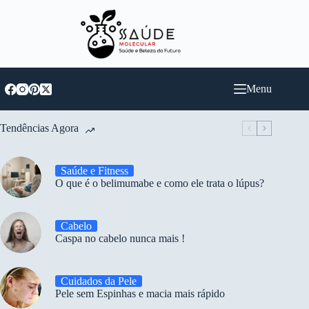
Pular
para
o
conteúdo
Menu
Tendências Agora
Saúde e Fitness
O que é o belimumabe e como ele trata o lúpus?
Cabelo
Caspa no cabelo nunca mais !
Cuidados da Pele
Pele sem Espinhas e macia mais rápido