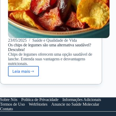
23/05/2025
Saúde e Qualidade de Vida
Os chips de legumes são uma alternativa saudável?
Descubra!
Chips de legumes oferecem uma opção saudável de
lanche. Entenda suas vantagens e desvantagens
nutricionais.
Leia mais
Os
chips
de
legumes
são
uma
Sobre Nós
Politica de Privacidade
Informações Adicionais
alternativa
Termos de Uso
WebStories
Anuncie no Saúde Molecular
saudável?
Contato
Descubra!