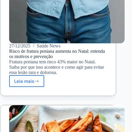
27/12/2025
Saúde News
Risco de fratura peniana aumenta no Natal: entenda
os motivos e prevenção
Fratura peniana tem risco 43% maior no Natal.
Saiba por que isso acontece e como agir para evitar
essa lesão rara e dolorosa.
Leia mais
Risco
de
fratura
peniana
aumenta
no
Natal:
entenda
os