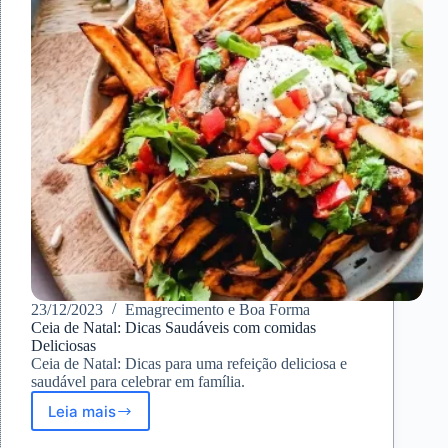
motivos
e
prevenção
23/12/2023
Emagrecimento e Boa Forma
Ceia de Natal: Dicas Saudáveis com comidas
Deliciosas
Ceia de Natal: Dicas para uma refeição deliciosa e
saudável para celebrar em família.
Leia mais
Ceia
de