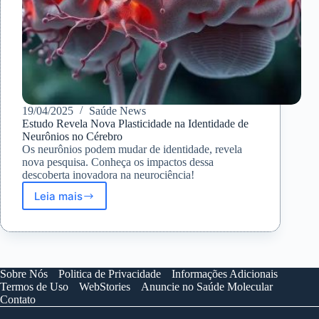
19/04/2025
Saúde News
Estudo Revela Nova Plasticidade na Identidade de
Neurônios no Cérebro
Os neurônios podem mudar de identidade, revela
nova pesquisa. Conheça os impactos dessa
descoberta inovadora na neurociência!
Leia mais
Estudo
Revela
Nova
Plasticidade
na
Identidade
Sobre Nós
Politica de Privacidade
Informações Adicionais
de
Termos de Uso
WebStories
Anuncie no Saúde Molecular
Neurônios
Contato
no