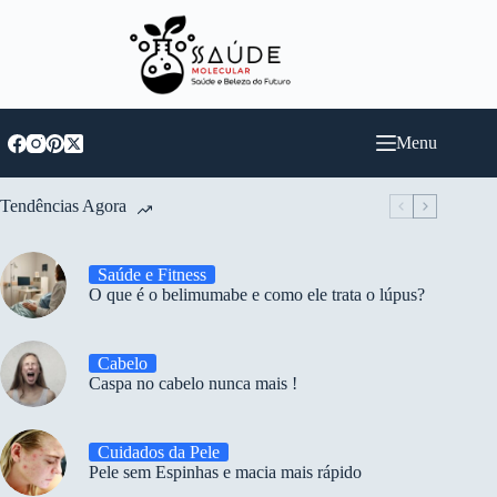
Pular
para
o
conteúdo
Menu
Tendências Agora
Saúde e Fitness
O que é o belimumabe e como ele trata o lúpus?
Cabelo
Caspa no cabelo nunca mais !
Cuidados da Pele
Pele sem Espinhas e macia mais rápido