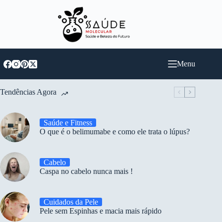
Pular
para
o
conteúdo
Menu
Tendências Agora
Saúde e Fitness
O que é o belimumabe e como ele trata o lúpus?
Cabelo
Caspa no cabelo nunca mais !
Cuidados da Pele
Pele sem Espinhas e macia mais rápido