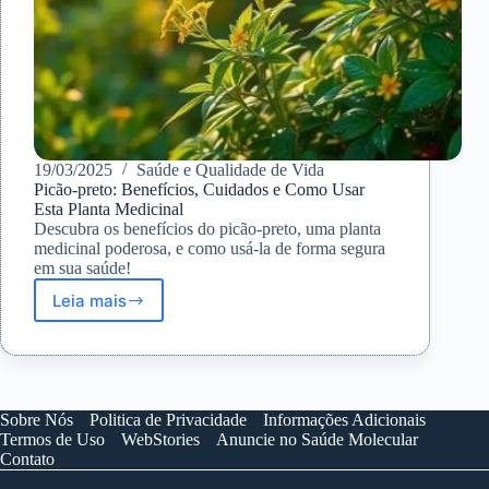
19/03/2025
Saúde e Qualidade de Vida
Picão-preto: Benefícios, Cuidados e Como Usar
Esta Planta Medicinal
Descubra os benefícios do picão-preto, uma planta
medicinal poderosa, e como usá-la de forma segura
em sua saúde!
Leia mais
Picão-
preto:
Benefícios,
Cuidados
e
Como
Sobre Nós
Politica de Privacidade
Informações Adicionais
Usar
Termos de Uso
WebStories
Anuncie no Saúde Molecular
Esta
Contato
Planta