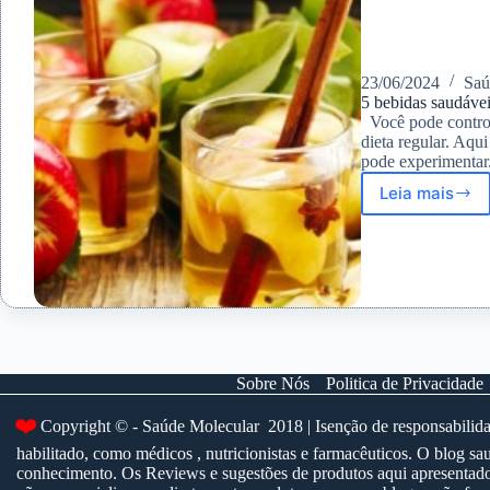
23/06/2024
Saú
5 bebidas saudáveis
Você pode control
dieta regular. Aqui
pode experimenta
Leia mais
5
bebidas
saudáve
para
hiperte
Sobre Nós
Politica de Privacidade
❤️
Copyright © - Saúde Molecular 2018 | Isenção de responsabilidad
habilitado, como médicos , nutricionistas e farmacêuticos. O blog
conhecimento. Os Reviews e sugestões de produtos aqui apresentados