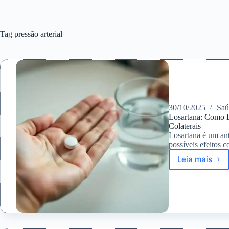
Tag
pressão arterial
30/10/2025
Saú
Losartana: Como E
Colaterais
Losartana é um ant
possíveis efeitos c
Leia mais
Losarta
Como
Esse
Anti-
Hiperte
Atua
e