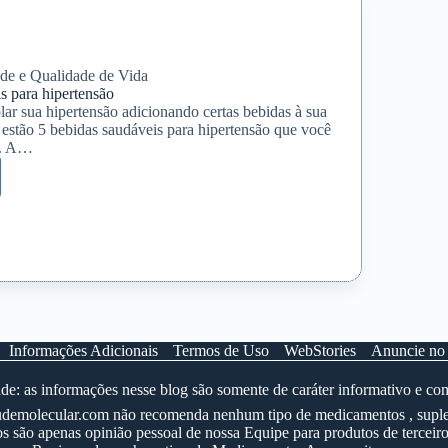
de e Qualidade de Vida
 ​​para hipertensão
ar sua hipertensão adicionando certas bebidas à sua
 estão 5 bebidas saudáveis ​​para hipertensão que você
r. A…
is
nsão
Informações Adicionais
Termos de Uso
WebStories
Anuncie no
e: as informações nesse blog são somente de caráter informativo e co
 saudemolecular.com não recomenda nenhum tipo de medicamentos , suple
 são apenas opinião pessoal de nossa Equipe para produtos de terceiro