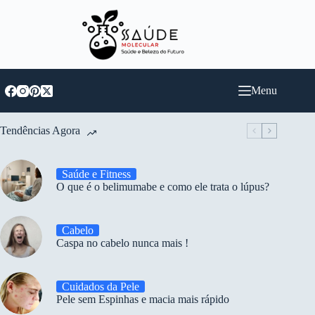
Pular
para
o
conteúdo
Menu
Tendências Agora
Saúde e Fitness
O que é o belimumabe e como ele trata o lúpus?
Cabelo
Caspa no cabelo nunca mais !
Cuidados da Pele
Pele sem Espinhas e macia mais rápido