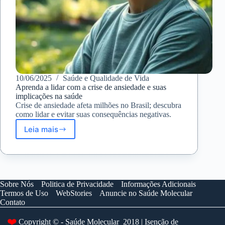
10/06/2025
Saúde e Qualidade de Vida
Aprenda a lidar com a crise de ansiedade e suas
implicações na saúde
Crise de ansiedade afeta milhões no Brasil; descubra
como lidar e evitar suas consequências negativas.
Leia mais
Aprenda
a
lidar
com
a
crise
Sobre Nós
Politica de Privacidade
Informações Adicionais
de
Termos de Uso
WebStories
Anuncie no Saúde Molecular
ansiedade
Contato
e
suas
❤️
Copyright © - Saúde Molecular 2018 | Isenção de