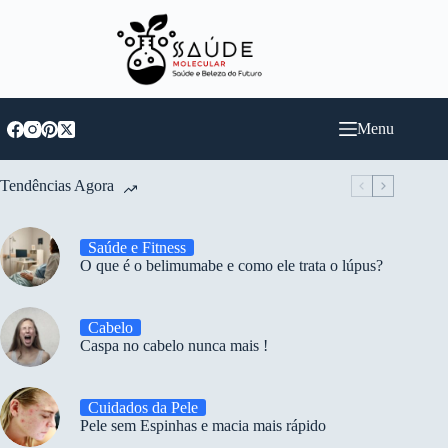
Pular
para
o
conteúdo
Menu
Tendências Agora
Saúde e Fitness
O que é o belimumabe e como ele trata o lúpus?
Cabelo
Caspa no cabelo nunca mais !
Cuidados da Pele
Pele sem Espinhas e macia mais rápido