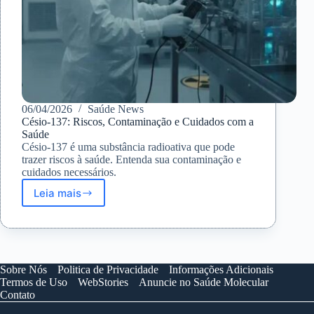
06/04/2026
Saúde News
Césio-137: Riscos, Contaminação e Cuidados com a
Saúde
Césio-137 é uma substância radioativa que pode
trazer riscos à saúde. Entenda sua contaminação e
cuidados necessários.
Leia mais
Césio-
137:
Riscos,
Contaminação
e
Cuidados
Sobre Nós
Politica de Privacidade
Informações Adicionais
com
Termos de Uso
WebStories
Anuncie no Saúde Molecular
a
Contato
Saúde