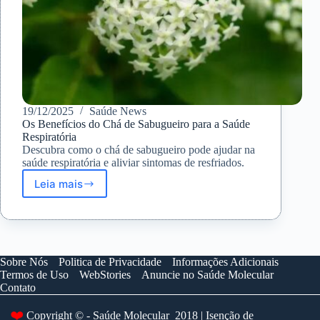
19/12/2025
Saúde News
Os Benefícios do Chá de Sabugueiro para a Saúde
Respiratória
Descubra como o chá de sabugueiro pode ajudar na
saúde respiratória e aliviar sintomas de resfriados.
Leia mais
Os
Benefícios
do
Chá
de
Sabugueiro
Sobre Nós
Politica de Privacidade
Informações Adicionais
para
Termos de Uso
WebStories
Anuncie no Saúde Molecular
a
Contato
Saúde
Respiratória
❤️
Copyright © - Saúde Molecular 2018 | Isenção de