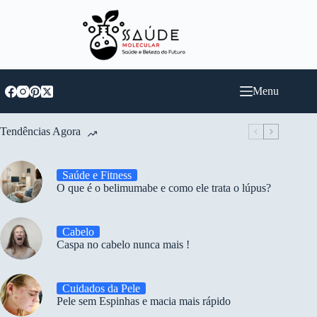
Pular
para
o
conteúdo
Menu
Tendências Agora
Saúde e Fitness
O que é o belimumabe e como ele trata o lúpus?
Cabelo
Caspa no cabelo nunca mais !
Cuidados da Pele
Pele sem Espinhas e macia mais rápido