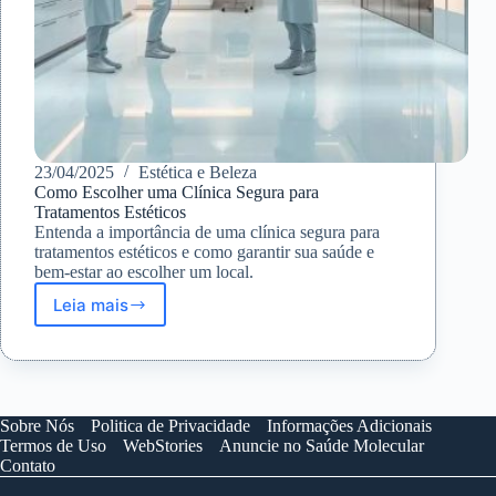
23/04/2025
Estética e Beleza
Como Escolher uma Clínica Segura para
Tratamentos Estéticos
Entenda a importância de uma clínica segura para
tratamentos estéticos e como garantir sua saúde e
bem-estar ao escolher um local.
Leia mais
Como
Escolher
uma
Clínica
Segura
para
Sobre Nós
Politica de Privacidade
Informações Adicionais
Tratamentos
Termos de Uso
WebStories
Anuncie no Saúde Molecular
Estéticos
Contato