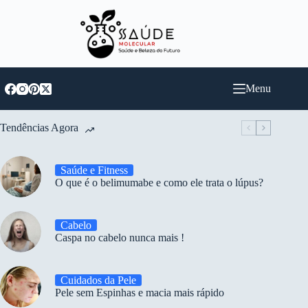
Pular
para
o
conteúdo
Menu
Tendências Agora
Saúde e Fitness
O que é o belimumabe e como ele trata o lúpus?
Cabelo
Caspa no cabelo nunca mais !
Cuidados da Pele
Pele sem Espinhas e macia mais rápido