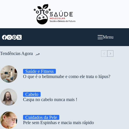
Pular
para
o
conteúdo
Menu
Tendências Agora
Saúde e Fitness
O que é o belimumabe e como ele trata o lúpus?
Cabelo
Caspa no cabelo nunca mais !
Cuidados da Pele
Pele sem Espinhas e macia mais rápido