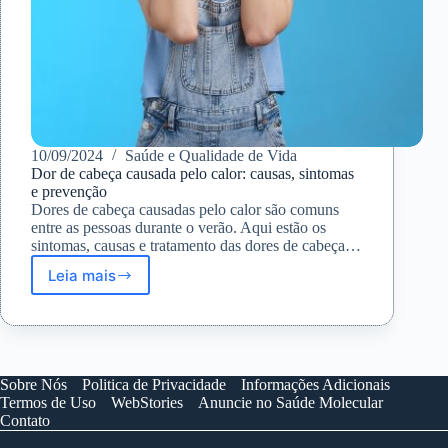
10/09/2024
Saúde e Qualidade de Vida
Dor de cabeça causada pelo calor: causas, sintomas
e prevenção
Dores de cabeça causadas pelo calor são comuns
entre as pessoas durante o verão. Aqui estão os
sintomas, causas e tratamento das dores de cabeça…
Leia mais
Dor
de
cabeça
causada
pelo
calor:
Sobre Nós
Politica de Privacidade
Informações Adicionais
causas,
Termos de Uso
WebStories
Anuncie no Saúde Molecular
sintomas
Contato
e