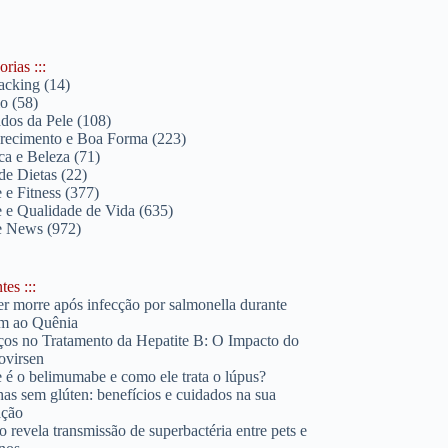
rias :::
acking
(14)
lo
(58)
dos da Pele
(108)
ecimento e Boa Forma
(223)
ica e Beleza
(71)
de Dietas
(22)
 e Fitness
(377)
 e Qualidade de Vida
(635)
e News
(972)
es :::
r morre após infecção por salmonella durante
m ao Quênia
os no Tratamento da Hepatite B: O Impacto do
ovirsen
 é o belimumabe e como ele trata o lúpus?
has sem glúten: benefícios e cuidados na sua
ação
o revela transmissão de superbactéria entre pets e