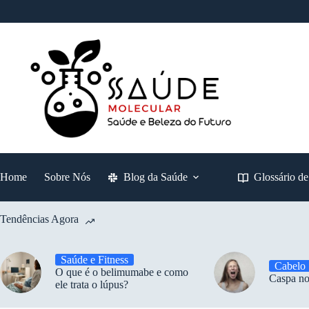
Pular
para
o
conteúdo
Home
Sobre Nós
Blog da Saúde
Glossário d
Tendências Agora
Saúde e Fitness
Cabelo
O que é o belimumabe e como
Caspa no
ele trata o lúpus?