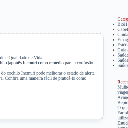
Catego
BioH
Cabe
Cuida
Emagr
Estét
Guia 
Saúde
de e Qualidade de Vida
Saúde
hilo japonês Inemuri como remédio para a confusão
Saúd
 do cochilo Inemuri pode melhorar o estado de alerta
va. Confira uma maneira fácil de praticá-lo como
Recent
Mulhe
viage
ente
Avanç
Bepir
O que
Farin
utiliz
Estud