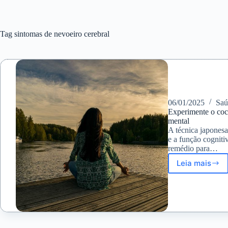
Tag
sintomas de nevoeiro cerebral
06/01/2025
Saú
Experimente o coc
mental
A técnica japonesa
e a função cogniti
remédio para…
Leia mais
Experim
o
cochilo
japonês
Inemuri
como
remédio