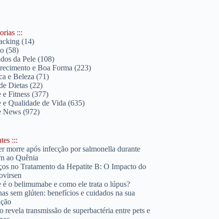
rias :::
acking
(14)
lo
(58)
dos da Pele
(108)
ecimento e Boa Forma
(223)
ica e Beleza
(71)
de Dietas
(22)
 e Fitness
(377)
 e Qualidade de Vida
(635)
e News
(972)
es :::
r morre após infecção por salmonella durante
m ao Quênia
os no Tratamento da Hepatite B: O Impacto do
ovirsen
 é o belimumabe e como ele trata o lúpus?
has sem glúten: benefícios e cuidados na sua
ação
o revela transmissão de superbactéria entre pets e