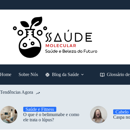
Pular
para
o
conteúdo
Home
Sobre Nós
Blog da Saúde
Glossário d
Tendências Agora
Saúde e Fitness
Cabelo
O que é o belimumabe e como
Caspa no
ele trata o lúpus?