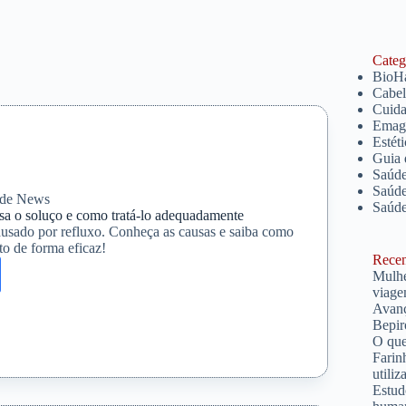
Catego
BioH
Cabe
Cuida
Emagr
Estét
Guia 
Saúde
Saúde
de News
Saúd
sa o soluço e como tratá-lo adequadamente
ausado por refluxo. Conheça as causas e saiba como
to de forma eficaz!
Recent
Mulhe
a
viage
Avanç
Bepir
O que
Farin
utiliz
Estud