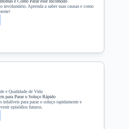
intomas e Como Parar esse Incômodo
o involuntário. Aprenda a saber suas causas e como
mente!
s
do
de e Qualidade de Vida
eis para Parar o Soluço Rápido
 infalíveis para parar o soluço rapidamente e
enir episódios futuros.
s