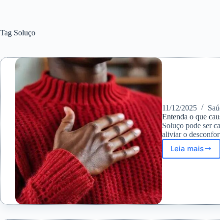
Tag
Soluço
11/12/2025
Saú
Entenda o que cau
Soluço pode ser c
aliviar o desconfor
Leia mais
Entend
o
que
causa
o
soluço
e
como