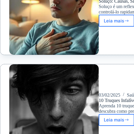
Soluço: Causas, S
Soluço é um reflex
controlá-lo rapida
Leia mais
Soluço:
Causas,
Sintoma
e
Como
Parar
esse
Incômo
03/02/2025
Saú
10 Truques Infalív
Aprenda 10 truques
descubra como prev
Leia mais
10
Truques
Infalívei