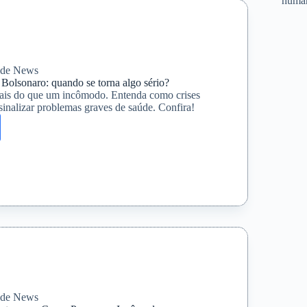
huma
damente
úde News
 Bolsonaro: quando se torna algo sério?
ais do que um incômodo. Entenda como crises
inalizar problemas graves de saúde. Confira!
ro:
úde News