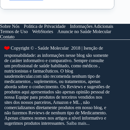
Importância
da
Pomada
na
Cicatrização
Sobre Nós
Politica de Privacidade
Informações Adicionais
da
Termos de Uso
WebStories
Anuncie no Saúde Molecular
Tatuagem
Contato
❤️
Copyright © - Saúde Molecular 2018 | Isenção de
responsabilidade: as informações nesse blog são somente
de caráter informativo e comparativo. Sempre consulte
um profissional de saúde habilitado, como médicos ,
nutricionistas e farmacêuticos. O blog
saudemolecular.com não recomenda nenhum tipo de
medicamentos , suplementos, ou tratamentos, apenas
aborda sobre o conhecimento. Os Reviews e sugestões de
produtos aqui apresentados são apenas opinião pessoal de
nossa Equipe para produtos de terceiros vendidos nos
sites dos nossos parceiros, Amazon e ML , não
comercializamos diretamente produtos em nosso blog, e
não fazemos Reviews de nenhum tipo de Medicamento.
Apenas citamos nomes nos artigos a nível informativo e
sugerimos produtos interessantes.
Saiba mais...