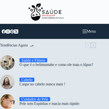
Pular
para
o
conteúdo
Menu
Tendências Agora
Saúde e Fitness
O que é o belimumabe e como ele trata o lúpus?
Cabelo
Caspa no cabelo nunca mais !
Cuidados da Pele
Pele sem Espinhas e macia mais rápido