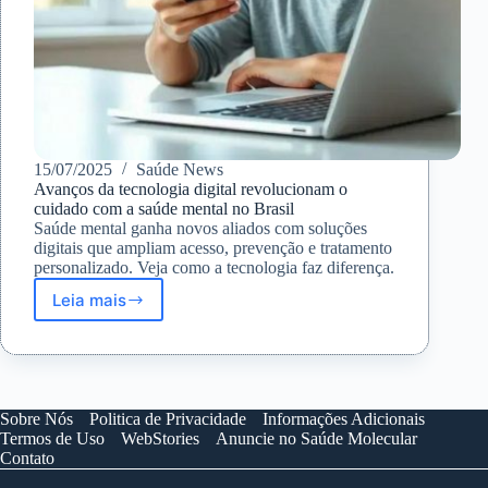
15/07/2025
Saúde News
Avanços da tecnologia digital revolucionam o
cuidado com a saúde mental no Brasil
Saúde mental ganha novos aliados com soluções
digitais que ampliam acesso, prevenção e tratamento
personalizado. Veja como a tecnologia faz diferença.
Leia mais
Avanços
da
tecnologia
digital
revolucionam
o
Sobre Nós
Politica de Privacidade
Informações Adicionais
cuidado
Termos de Uso
WebStories
Anuncie no Saúde Molecular
com
Contato
a