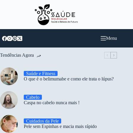
Pular
para
o
conteúdo
Menu
Tendências Agora
Saúde e Fitness
O que é o belimumabe e como ele trata o lúpus?
Cabelo
Caspa no cabelo nunca mais !
Cuidados da Pele
Pele sem Espinhas e macia mais rápido