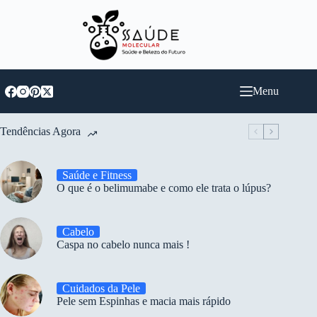
Pular
para
o
conteúdo
Menu
Tendências Agora
Saúde e Fitness
O que é o belimumabe e como ele trata o lúpus?
Cabelo
Caspa no cabelo nunca mais !
Cuidados da Pele
Pele sem Espinhas e macia mais rápido