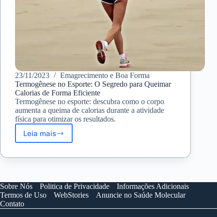
23/11/2023
Emagrecimento e Boa Forma
Termogênese no Esporte: O Segredo para Queimar
Calorias de Forma Eficiente
Termogênese no esporte: descubra como o corpo
aumenta a queima de calorias durante a atividade
física para otimizar os resultados.
Leia mais
Termogênese
no
Esporte:
O
Segredo
para
Sobre Nós
Politica de Privacidade
Informações Adicionais
Queimar
Termos de Uso
WebStories
Anuncie no Saúde Molecular
Calorias
Contato
de