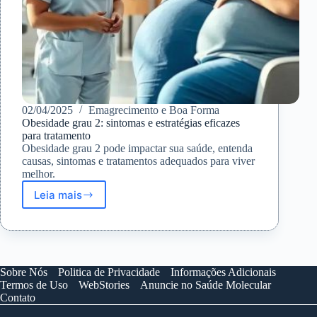
02/04/2025
Emagrecimento e Boa Forma
Obesidade grau 2: sintomas e estratégias eficazes
para tratamento
Obesidade grau 2 pode impactar sua saúde, entenda
causas, sintomas e tratamentos adequados para viver
melhor.
Leia mais
Obesidade
grau
2:
sintomas
e
estratégias
Sobre Nós
Politica de Privacidade
Informações Adicionais
eficazes
Termos de Uso
WebStories
Anuncie no Saúde Molecular
para
Contato
tratamento