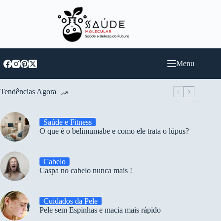
Pular
para
o
conteúdo
Menu
Tendências Agora
Saúde e Fitness
O que é o belimumabe e como ele trata o lúpus?
Cabelo
Caspa no cabelo nunca mais !
Cuidados da Pele
Pele sem Espinhas e macia mais rápido