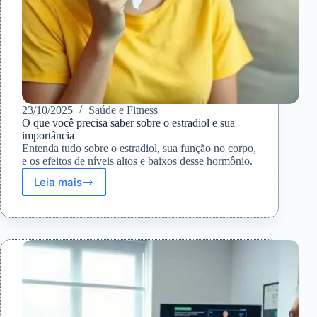
23/10/2025
Saúde e Fitness
O que você precisa saber sobre o estradiol e sua
importância
Entenda tudo sobre o estradiol, sua função no corpo,
e os efeitos de níveis altos e baixos desse hormônio.
Leia mais
O
que
você
precisa
saber
sobre
o
estradiol
e
sua