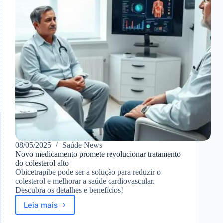
importância
08/05/2025
Saúde News
Novo medicamento promete revolucionar tratamento
do colesterol alto
Obicetrapibe pode ser a solução para reduzir o
colesterol e melhorar a saúde cardiovascular.
Descubra os detalhes e benefícios!
Leia mais
Novo
medicamento