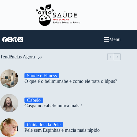
Pular
para
o
conteúdo
Menu
Tendências Agora
Saúde e Fitness
O que é o belimumabe e como ele trata o lúpus?
Cabelo
Caspa no cabelo nunca mais !
Cuidados da Pele
Pele sem Espinhas e macia mais rápido