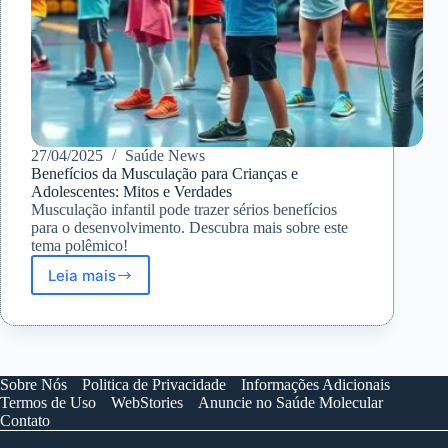
27/04/2025
Saúde News
Benefícios da Musculação para Crianças e
Adolescentes: Mitos e Verdades
Musculação infantil pode trazer sérios benefícios
para o desenvolvimento. Descubra mais sobre este
tema polêmico!
Leia mais
Benefícios
da
Musculação
para
Crianças
e
Sobre Nós
Politica de Privacidade
Informações Adicionais
Adolescentes:
Termos de Uso
WebStories
Anuncie no Saúde Molecular
Mitos
Contato
e