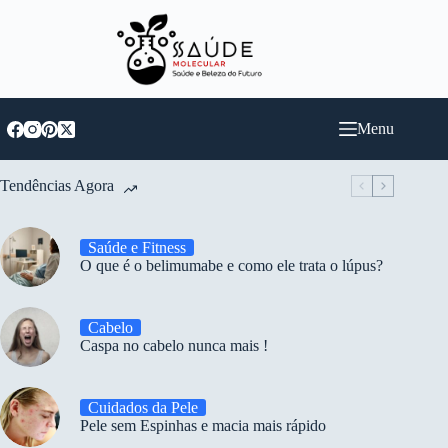
Pular
para
o
conteúdo
Menu
Tendências Agora
Saúde e Fitness
O que é o belimumabe e como ele trata o lúpus?
Cabelo
Caspa no cabelo nunca mais !
Cuidados da Pele
Pele sem Espinhas e macia mais rápido