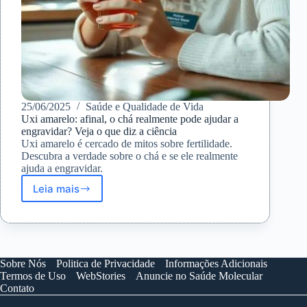
25/06/2025
Saúde e Qualidade de Vida
Uxi amarelo: afinal, o chá realmente pode ajudar a
engravidar? Veja o que diz a ciência
Uxi amarelo é cercado de mitos sobre fertilidade.
Descubra a verdade sobre o chá e se ele realmente
ajuda a engravidar.
Leia mais
Uxi
amarelo:
afinal,
o
chá
realmente
Sobre Nós
Politica de Privacidade
Informações Adicionais
pode
Termos de Uso
WebStories
Anuncie no Saúde Molecular
ajudar
Contato
a