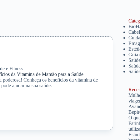
Catego
BioH
Cabe
Cuida
Emagr
Estét
Guia 
Saúde
Saúde
de e Fitness
Saúd
ícios da Vitamina de Mamão para a Saúde
 poderosa! Conheça os benefícios da vitamina de
pode ajudar na sua saúde.
Recent
Mulhe
ra
viage
Avanç
ios
Bepir
O que
a
Farin
utiliz
Estud