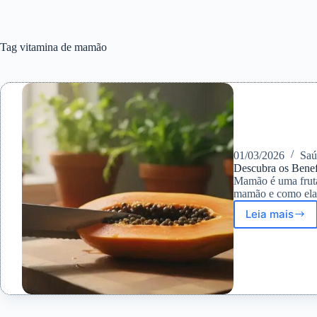
Tag
vitamina de mamão
01/03/2026
Saú
Descubra os Benef
Mamão é uma fruta
mamão e como ela 
Leia mais
Descub
os
Benefíc
da
Vitamin
de
Mamão
para