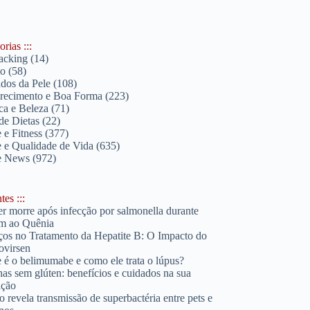
rias :::
acking
(14)
lo
(58)
dos da Pele
(108)
ecimento e Boa Forma
(223)
ica e Beleza
(71)
de Dietas
(22)
 e Fitness
(377)
 e Qualidade de Vida
(635)
e News
(972)
es :::
r morre após infecção por salmonella durante
m ao Quênia
os no Tratamento da Hepatite B: O Impacto do
ovirsen
 é o belimumabe e como ele trata o lúpus?
has sem glúten: benefícios e cuidados na sua
ação
o revela transmissão de superbactéria entre pets e