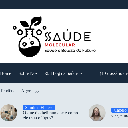
Pular
para
o
conteúdo
Home
Sobre Nós
Blog da Saúde
Glossário d
Tendências Agora
Saúde e Fitness
Cabelo
O que é o belimumabe e como
Caspa no
ele trata o lúpus?