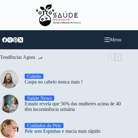
Pular
para
o
conteúdo
Menu
Tendências Agora
Cabelo
Caspa no cabelo nunca mais !
Saúde News
Estudo revela que 56% das mulheres acima de 40
têm incontinência urinária
Cuidados da Pele
Pele sem Espinhas e macia mais rápido