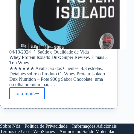
04/10/2024
Saúde e Qualidade de Vida
Whey Protein Isolado Dux: Super Review. E mais 3
Top Whey
★★★★★★ Avaliação dos Clientes: 4.8 estrelas.
Detalhes sobre o Produto O Whey Protein Isolado
Dux Nutrition – Pote 900g Sabor Chocolate, uma
escolha premium para…
Leia mais
Whey
Protein
Isolado
Dux:
Super
Review.
Sobre Nós
Politica de Privacidade
Informações Adicionais
E
Termos de Uso
WebStories
Anuncie no Saúde Molecular