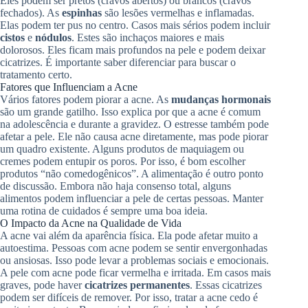
Eles podem ser pretos (cravos abertos) ou brancos (cravos
fechados). As
espinhas
são lesões vermelhas e inflamadas.
Elas podem ter pus no centro. Casos mais sérios podem incluir
cistos
e
nódulos
. Estes são inchaços maiores e mais
dolorosos. Eles ficam mais profundos na pele e podem deixar
cicatrizes. É importante saber diferenciar para buscar o
tratamento certo.
Fatores que Influenciam a Acne
Vários fatores podem piorar a acne. As
mudanças hormonais
são um grande gatilho. Isso explica por que a acne é comum
na adolescência e durante a gravidez. O estresse também pode
afetar a pele. Ele não causa acne diretamente, mas pode piorar
um quadro existente. Alguns produtos de maquiagem ou
cremes podem entupir os poros. Por isso, é bom escolher
produtos “não comedogênicos”. A alimentação é outro ponto
de discussão. Embora não haja consenso total, alguns
alimentos podem influenciar a pele de certas pessoas. Manter
uma rotina de cuidados é sempre uma boa ideia.
O Impacto da Acne na Qualidade de Vida
A acne vai além da aparência física. Ela pode afetar muito a
autoestima. Pessoas com acne podem se sentir envergonhadas
ou ansiosas. Isso pode levar a problemas sociais e emocionais.
A pele com acne pode ficar vermelha e irritada. Em casos mais
graves, pode haver
cicatrizes permanentes
. Essas cicatrizes
podem ser difíceis de remover. Por isso, tratar a acne cedo é