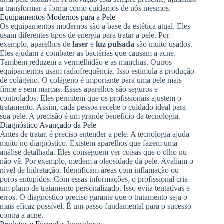
a transformar a forma como cuidamos de nós mesmos.
Equipamentos Modernos para a Pele
Os equipamentos modernos são a base da estética atual. Eles
usam diferentes tipos de energia para tratar a pele. Por
exemplo, aparelhos de
laser
e
luz pulsada
são muito usados.
Eles ajudam a combater as bactérias que causam a acne.
Também reduzem a vermelhidão e as manchas. Outros
equipamentos usam radiofrequência. Isso estimula a produção
de colágeno. O colágeno é importante para uma pele mais
firme e sem marcas. Esses aparelhos são seguros e
controlados. Eles permitem que os profissionais ajustem o
tratamento. Assim, cada pessoa recebe o cuidado ideal para
sua pele. A precisão é um grande benefício da tecnologia.
Diagnóstico Avançado da Pele
Antes de tratar, é preciso entender a pele. A tecnologia ajuda
muito no diagnóstico. Existem aparelhos que fazem uma
análise detalhada. Eles conseguem ver coisas que o olho nu
não vê. Por exemplo, medem a oleosidade da pele. Avaliam o
nível de hidratação. Identificam áreas com inflamação ou
poros entupidos. Com essas informações, o profissional cria
um plano de tratamento personalizado. Isso evita tentativas e
erros. O diagnóstico preciso garante que o tratamento seja o
mais eficaz possível. É um passo fundamental para o sucesso
contra a acne.