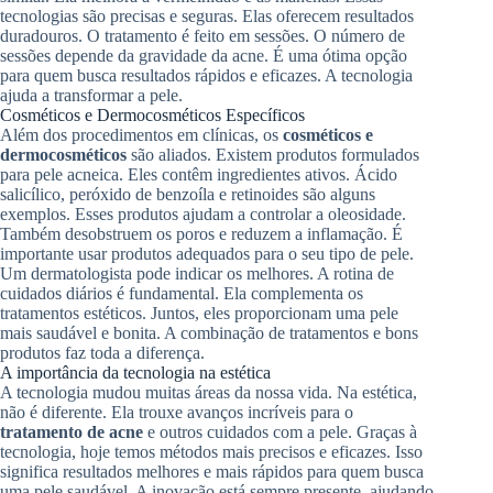
tecnologias são precisas e seguras. Elas oferecem resultados
duradouros. O tratamento é feito em sessões. O número de
sessões depende da gravidade da acne. É uma ótima opção
para quem busca resultados rápidos e eficazes. A tecnologia
ajuda a transformar a pele.
Cosméticos e Dermocosméticos Específicos
Além dos procedimentos em clínicas, os
cosméticos e
dermocosméticos
são aliados. Existem produtos formulados
para pele acneica. Eles contêm ingredientes ativos. Ácido
salicílico, peróxido de benzoíla e retinoides são alguns
exemplos. Esses produtos ajudam a controlar a oleosidade.
Também desobstruem os poros e reduzem a inflamação. É
importante usar produtos adequados para o seu tipo de pele.
Um dermatologista pode indicar os melhores. A rotina de
cuidados diários é fundamental. Ela complementa os
tratamentos estéticos. Juntos, eles proporcionam uma pele
mais saudável e bonita. A combinação de tratamentos e bons
produtos faz toda a diferença.
A importância da tecnologia na estética
A tecnologia mudou muitas áreas da nossa vida. Na estética,
não é diferente. Ela trouxe avanços incríveis para o
tratamento de acne
e outros cuidados com a pele. Graças à
tecnologia, hoje temos métodos mais precisos e eficazes. Isso
significa resultados melhores e mais rápidos para quem busca
uma pele saudável. A inovação está sempre presente, ajudando