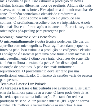
mais externa da pele. Isso estimula a produção de novas
células. Existem diferentes tipos de peelings. Alguns são mais
suaves, outros mais fortes. Eles ajudam a diminuir manchas de
acne. Também controlam a oleosidade e reduzem a
inflamação. Ácidos como o salicílico e o glicólico são
comuns. O profissional escolhe o tipo e a intensidade. A pele
fica mais lisa e uniforme após o tratamento. É crucial seguir as
orientações pós-peeling para proteger a pele.
Microagulhamento e Seus Benefícios
O
microagulhamento
é outra técnica poderosa. Ele usa um
aparelho com microagulhas. Essas agulhas criam pequenos
furos na pele. Isso estimula a produção de colágeno e elastina.
O colágeno é essencial para uma pele firme e sem marcas. O
microagulhamento é ótimo para tratar cicatrizes de acne. Ele
também melhora a textura da pele. Além disso, ajuda na
absorção de produtos. A pele fica mais uniforme e
rejuvenescida. O procedimento deve ser feito por um
profissional qualificado. O número de sessões varia de pessoa
para pessoa.
Terapias a Laser e Luz Pulsada
As
terapias a laser e luz pulsada
são avançadas. Elas usam
energia luminosa para tratar a acne. O laser pode destruir as
bactérias que causam a inflamação. Ele também reduz a
produção de sebo. A luz pulsada intensa (IPL) age de forma
similar. Ela melhora a vermelhidão e as manchas. Essas