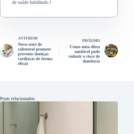
de saúde habilitado !
ANTERIOR
PRÓXIMO
Novo teste de
Como uma dieta
colesterol promete
saudável pode
prevenir doenças
reduzir o risco de
cardíacas de forma
demência
eficaz
Posts relacionados