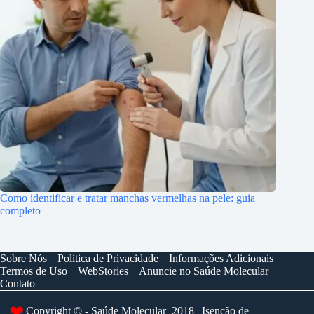
Como identificar e tratar manchas vermelhas na pele: guia
completo
Sobre Nós
Politica de Privacidade
Informações Adicionais
Termos de Uso
WebStories
Anuncie no Saúde Molecular
Contato
Copyright © - Saúde Molecular 2018 | Isenção de
❤️