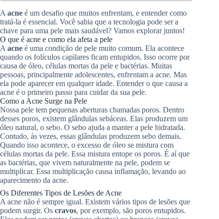
A
acne
é um desafio que muitos enfrentam, e entender como
tratá-la é essencial. Você sabia que a tecnologia pode ser a
chave para uma pele mais saudável? Vamos explorar juntos!
O que é acne e como ela afeta a pele
A
acne
é uma condição de pele muito comum. Ela acontece
quando os folículos capilares ficam entupidos. Isso ocorre por
causa de óleo, células mortas da pele e bactérias. Muitas
pessoas, principalmente adolescentes, enfrentam a acne. Mas
ela pode aparecer em qualquer idade. Entender o que causa a
acne é o primeiro passo para cuidar da sua pele.
Como a Acne Surge na Pele
Nossa pele tem pequenas aberturas chamadas poros. Dentro
desses poros, existem glândulas sebáceas. Elas produzem um
óleo natural, o sebo. O sebo ajuda a manter a pele hidratada.
Contudo, às vezes, essas glândulas produzem sebo demais.
Quando isso acontece, o excesso de óleo se mistura com
células mortas da pele. Essa mistura entope os poros. É aí que
as bactérias, que vivem naturalmente na pele, podem se
multiplicar. Essa multiplicação causa inflamação, levando ao
aparecimento da acne.
Os Diferentes Tipos de Lesões de Acne
A acne não é sempre igual. Existem vários tipos de lesões que
podem surgir. Os
cravos
, por exemplo, são poros entupidos.