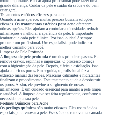
muito importante. Buscar ajuda profissional pode fazer uma
grande diferença. Cuidar da pele é cuidar da saúde e do bem-
estar geral.
Tratamentos estéticos eficazes para acne
Quando a acne aparece, muitas pessoas buscam soluções
eficazes. Os
tratamentos estéticos para acne
oferecem
ótimas opções. Eles ajudam a controlar a oleosidade, reduzir
inflamações e melhorar a aparência da pele. É importante
lembrar que cada pele é única. Por isso, o ideal é sempre
procurar um profissional. Um especialista pode indicar o
melhor caminho para você.
Limpeza de Pele Profunda
A
limpeza de pele profunda
é um dos primeiros passos. Ela
remove cravos, espinhas e impurezas. O processo começa
com a higienização da pele. Depois, é feita a esfoliação. Isso
ajuda a abrir os poros. Em seguida, o profissional faz a
extração manual das lesões. Máscaras calmantes e hidratantes
finalizam o procedimento. Este tratamento ajuda a desobstruir
os poros. Assim, ele previne o surgimento de novas
inflamações. É um cuidado essencial para manter a pele limpa
e saudável. A limpeza deve ser feita regularmente, conforme a
necessidade da sua pele.
Peelings Químicos para Acne
Os
peelings químicos
são muito eficazes. Eles usam ácidos
especiais para renovar a pele. Esses ácidos removem a camada