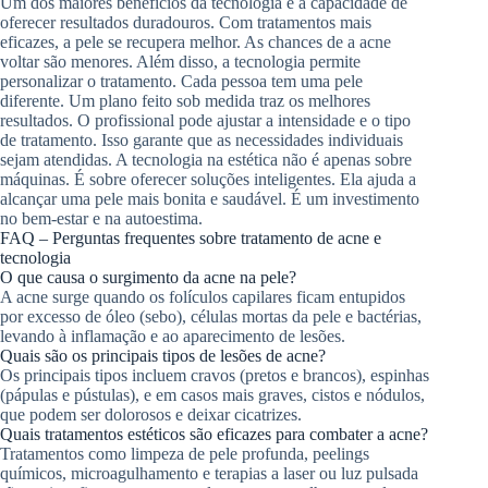
Um dos maiores benefícios da tecnologia é a capacidade de
oferecer resultados duradouros. Com tratamentos mais
eficazes, a pele se recupera melhor. As chances de a acne
voltar são menores. Além disso, a tecnologia permite
personalizar o tratamento. Cada pessoa tem uma pele
diferente. Um plano feito sob medida traz os melhores
resultados. O profissional pode ajustar a intensidade e o tipo
de tratamento. Isso garante que as necessidades individuais
sejam atendidas. A tecnologia na estética não é apenas sobre
máquinas. É sobre oferecer soluções inteligentes. Ela ajuda a
alcançar uma pele mais bonita e saudável. É um investimento
no bem-estar e na autoestima.
FAQ – Perguntas frequentes sobre tratamento de acne e
tecnologia
O que causa o surgimento da acne na pele?
A acne surge quando os folículos capilares ficam entupidos
por excesso de óleo (sebo), células mortas da pele e bactérias,
levando à inflamação e ao aparecimento de lesões.
Quais são os principais tipos de lesões de acne?
Os principais tipos incluem cravos (pretos e brancos), espinhas
(pápulas e pústulas), e em casos mais graves, cistos e nódulos,
que podem ser dolorosos e deixar cicatrizes.
Quais tratamentos estéticos são eficazes para combater a acne?
Tratamentos como limpeza de pele profunda, peelings
químicos, microagulhamento e terapias a laser ou luz pulsada