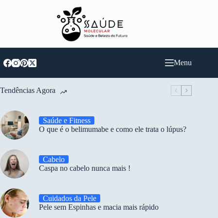
Pular
para
o
conteúdo
Menu
Tendências Agora
Saúde e Fitness
O que é o belimumabe e como ele trata o lúpus?
Cabelo
Caspa no cabelo nunca mais !
Cuidados da Pele
Pele sem Espinhas e macia mais rápido