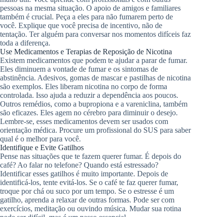
pessoas na mesma situação. O apoio de amigos e familiares
também é crucial. Peça a eles para não fumarem perto de
você. Explique que você precisa de incentivo, não de
tentação. Ter alguém para conversar nos momentos difíceis faz
toda a diferença.
Use Medicamentos e Terapias de Reposição de Nicotina
Existem medicamentos que podem te ajudar a parar de fumar.
Eles diminuem a vontade de fumar e os sintomas de
abstinência. Adesivos, gomas de mascar e pastilhas de nicotina
são exemplos. Eles liberam nicotina no corpo de forma
controlada. Isso ajuda a reduzir a dependência aos poucos.
Outros remédios, como a bupropiona e a vareniclina, também
são eficazes. Eles agem no cérebro para diminuir o desejo.
Lembre-se, esses medicamentos devem ser usados com
orientação médica. Procure um profissional do SUS para saber
qual é o melhor para você.
Identifique e Evite Gatilhos
Pense nas situações que te fazem querer fumar. É depois do
café? Ao falar no telefone? Quando está estressado?
Identificar esses gatilhos é muito importante. Depois de
identificá-los, tente evitá-los. Se o café te faz querer fumar,
troque por chá ou suco por um tempo. Se o estresse é um
gatilho, aprenda a relaxar de outras formas. Pode ser com
exercícios, meditação ou ouvindo música. Mudar sua rotina