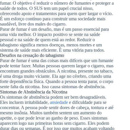
fumar. O objetivo é reduzir o número de fumantes e proteger a
saúde de todos. O SUS tem um papel crucial nisso,
oferecendo apoio e tratamentos para quem quer largar o vício.
É um esforço contínuo para construir uma sociedade mais
saudável, livre dos males do cigarro.
Parar de fumar é um desafio, mas é um passo essencial para
uma vida melhor. O impacto positivo se sente na saúde
pessoal e na saúde de quem está ao redor. Reduzir o
tabagismo significa menos doenças, menos mortes e um
sistema de saúde mais eficiente. É uma vitória para todos.
Desafios na cessação do tabagismo
Parar de fumar é uma das coisas mais difíceis que um fumante
pode tentar fazer. Muitas pessoas querem largar o cigarro, mas
encontram grandes obstáculos. A nicotina, presente no tabaco,
é uma droga muito viciante. Ela age no cérebro, criando uma
forte dependência física. Quando a pessoa tenta parar, o corpo
sente falta da nicotina. Isso causa sintomas de abstinência.
Sintomas de Abstinência da Nicotina
Os sintomas de abstinência podem ser bem desagradáveis.
Eles incluem irritabilidade,
ansiedade
e dificuldade para se
concentrar. A pessoa pode sentir dores de cabeça, tontura e até
mesmo insônia. Muitos também sentem um aumento do
apetite, o que pode levar ao ganho de peso. Esses sintomas
aparecem logo nas primeiras horas sem cigarro. Eles podem
durar dias ou semanas. É por isso que muitos acabam voltando