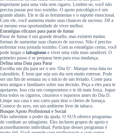
importante para uma vida sem cigarro. Lembre-se, você não
precisa passar por isso sozinho. O apoio psicológico é um
grande aliado. Ele te dá as ferramentas e o suporte emocional.
Com ele, você aumenta muito suas chances de sucesso. Dê a
si mesmo essa oportunidade de viver melhor.
Estratégias eficazes para parar de fumar
Parar de fumar é um grande desafio, mas existem muitas
formas de aumentar suas chances de sucesso. Não é preciso
enfrentar essa jornada sozinho. Com as estratégias certas, você
pode largar o
tabagismo
e viver uma vida mais saudável. O
primeiro passo é se preparar bem para essa mudança.
Defina uma Data para Parar
Escolha um dia para ser o seu ‘Dia D’. Marque essa data no
calendário. É bom que seja um dia sem muito estresse. Pode
ser um fim de semana ou o início de um feriado. Conte para
seus amigos e familiares sobre sua decisão. Peça a eles para te
apoiarem. Isso cria um compromisso e te dá mais força. Jogue
fora todos os cigarros, cinzeiros e isqueiros antes do Dia D.
Limpe sua casa e seu carro para tirar o cheiro de fumaça.
Comece do zero, em um ambiente livre de tabaco.
Busque Apoio Profissional e Social
Não subestime o poder da ajuda. O SUS oferece programas
de combate ao tabagismo. Eles incluem grupos de apoio e
aconselhamento individual. Participar desses programas é
muito útil. Você aprende com profissionais e com outras