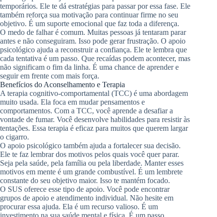
temporários. Ele te dá estratégias para passar por essa fase. Ele
também reforça sua motivação para continuar firme no seu
objetivo. É um suporte emocional que faz toda a diferença.
O medo de falhar é comum. Muitas pessoas já tentaram parar
antes e não conseguiram. Isso pode gerar frustração. O apoio
psicológico ajuda a reconstruir a confiança. Ele te lembra que
cada tentativa é um passo. Que recaídas podem acontecer, mas
não significam o fim da linha. É uma chance de aprender e
seguir em frente com mais força.
Benefícios do Aconselhamento e Terapia
A terapia cognitivo-comportamental (TCC) é uma abordagem
muito usada. Ela foca em mudar pensamentos e
comportamentos. Com a TCC, você aprende a desafiar a
vontade de fumar. Você desenvolve habilidades para resistir às
tentações. Essa terapia é eficaz para muitos que querem largar
o cigarro.
O apoio psicológico também ajuda a fortalecer sua decisão.
Ele te faz lembrar dos motivos pelos quais você quer parar.
Seja pela saúde, pela família ou pela liberdade. Manter esses
motivos em mente é um grande combustível. É um lembrete
constante do seu objetivo maior. Isso te mantém focado.
O SUS oferece esse tipo de apoio. Você pode encontrar
grupos de apoio e atendimento individual. Não hesite em
procurar essa ajuda. Ela é um recurso valioso. É um
investimento na sua saúde mental e física. É um passo