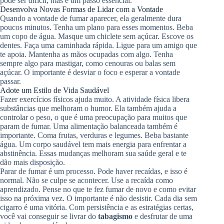
pode ser difícil, mas é um passo essencial.
Desenvolva Novas Formas de Lidar com a Vontade
Quando a vontade de fumar aparecer, ela geralmente dura
poucos minutos. Tenha um plano para esses momentos. Beba
um copo de água. Masque um chiclete sem açúcar. Escove os
dentes. Faça uma caminhada rápida. Ligue para um amigo que
te apoia. Mantenha as mãos ocupadas com algo. Tenha
sempre algo para mastigar, como cenouras ou balas sem
açúcar. O importante é desviar o foco e esperar a vontade
passar.
Adote um Estilo de Vida Saudável
Fazer exercícios físicos ajuda muito. A atividade física libera
substâncias que melhoram o humor. Ela também ajuda a
controlar o peso, o que é uma preocupação para muitos que
param de fumar. Uma alimentação balanceada também é
importante. Coma frutas, verduras e legumes. Beba bastante
água. Um corpo saudável tem mais energia para enfrentar a
abstinência. Essas mudanças melhoram sua saúde geral e te
dão mais disposição.
Parar de fumar é um processo. Pode haver recaídas, e isso é
normal. Não se culpe se acontecer. Use a recaída como
aprendizado. Pense no que te fez fumar de novo e como evitar
isso na próxima vez. O importante é não desistir. Cada dia sem
cigarro é uma vitória. Com persistência e as estratégias certas,
você vai conseguir se livrar do
tabagismo
e desfrutar de uma