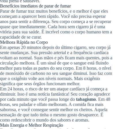
vida plena e saudável.
Benefícios imediatos de parar de fumar
Parar de fumar traz muitos benefícios, e o melhor é que eles
começam a aparecer bem rápido. Você não precisa esperar
anos para sentir a diferença. Seu corpo começa a se recuperar
quase que imediatamente. Cada hora sem cigarro já é uma
vitória para sua saúde. É incrível como o corpo humano tem a
capacidade de se curar.
Melhora Rápida no Corpo
Em apenas 20 minutos depois do último cigarro, seu corpo já
sente mudanças. Sua pressão arterial e a frequência cardíaca
voltam ao normal. Suas mãos e pés ficam mais quentes, pois a
circulação melhora. É um sinal de que o sangue está fluindo
melhor para todas as partes do seu corpo. Em 8 horas, o nível
de monóxido de carbono no seu sangue diminui. Isso faz com
que o oxigênio volte aos níveis normais. Mais oxigênio
significa que seus órgãos funcionam melhor.
Em 24 horas, o risco de ter um ataque cardíaco já começa a
diminuir. Isso é uma notícia fantástica! Seu coração agradece
por cada minuto que você passa longe do
tabagismo
. Em 48
horas, seu paladar e olfato melhoram. A comida fica mais
saborosa, e você consegue sentir melhor os cheiros. Aquela
sensação de que tudo tinha o mesmo gosto desaparece. É
como redescobrir o mundo dos sabores e aromas.
Mais Energia e Melhor Respiração