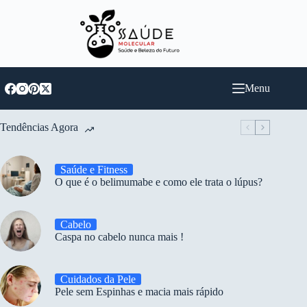
Pular
para
o
conteúdo
Menu
Tendências Agora
Saúde e Fitness
O que é o belimumabe e como ele trata o lúpus?
Cabelo
Caspa no cabelo nunca mais !
Cuidados da Pele
Pele sem Espinhas e macia mais rápido