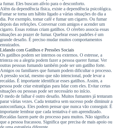
a fumar. Eles buscam alívio para o desconforto.
Além da dependência física, existe a dependência psicológica.
Fumar se torna um hábito ligado a várias situações do dia a
dia. Por exemplo, tomar café e fumar um cigarro. Ou fumar
depois das refeições. Conversar com amigos e acender um
cigarro. Essas rotinas criam gatilhos. O cérebro associa essas
situações ao prazer de fumar. Quebrar esses padrões é um
grande desafio. É preciso mudar muitos comportamentos
enraizados.
Lidando com Gatilhos e Pressões Sociais
Os gatilhos podem ser internos ou externos. O estresse, a
tristeza ou a alegria podem fazer a pessoa querer fumar. Ver
outras pessoas fumando também pode ser um gatilho forte.
Amigos ou familiares que fumam podem dificultar o processo.
A pressão social, mesmo que não intencional, pode levar a
recaídas. É importante identificar esses gatilhos. Assim, a
pessoa pode criar estratégias para lidar com eles. Evitar certas
situações ou pessoas pode ser necessário no início.
O medo de falhar é outro desafio. Muitos fumantes já tentaram
parar várias vezes. Cada tentativa sem sucesso pode diminuir a
autoconfiança. Eles podem pensar que nunca vão conseguir. É
importante lembrar que cada tentativa é um aprendizado.
Recaídas fazem parte do processo para muitos. Não significa
que a pessoa fracassou. Significa que precisa de mais apoio ou
de uma estratégia diferente.