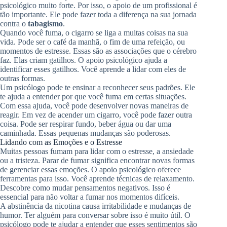
psicológico muito forte. Por isso, o apoio de um profissional é
tão importante. Ele pode fazer toda a diferença na sua jornada
contra o
tabagismo
.
Quando você fuma, o cigarro se liga a muitas coisas na sua
vida. Pode ser o café da manhã, o fim de uma refeição, ou
momentos de estresse. Essas são as associações que o cérebro
faz. Elas criam gatilhos. O apoio psicológico ajuda a
identificar esses gatilhos. Você aprende a lidar com eles de
outras formas.
Um psicólogo pode te ensinar a reconhecer seus padrões. Ele
te ajuda a entender por que você fuma em certas situações.
Com essa ajuda, você pode desenvolver novas maneiras de
reagir. Em vez de acender um cigarro, você pode fazer outra
coisa. Pode ser respirar fundo, beber água ou dar uma
caminhada. Essas pequenas mudanças são poderosas.
Lidando com as Emoções e o Estresse
Muitas pessoas fumam para lidar com o estresse, a ansiedade
ou a tristeza. Parar de fumar significa encontrar novas formas
de gerenciar essas emoções. O apoio psicológico oferece
ferramentas para isso. Você aprende técnicas de relaxamento.
Descobre como mudar pensamentos negativos. Isso é
essencial para não voltar a fumar nos momentos difíceis.
A abstinência da nicotina causa irritabilidade e mudanças de
humor. Ter alguém para conversar sobre isso é muito útil. O
psicólogo pode te ajudar a entender que esses sentimentos são