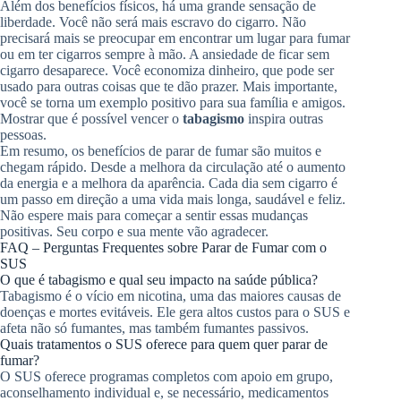
Além dos benefícios físicos, há uma grande sensação de
liberdade. Você não será mais escravo do cigarro. Não
precisará mais se preocupar em encontrar um lugar para fumar
ou em ter cigarros sempre à mão. A ansiedade de ficar sem
cigarro desaparece. Você economiza dinheiro, que pode ser
usado para outras coisas que te dão prazer. Mais importante,
você se torna um exemplo positivo para sua família e amigos.
Mostrar que é possível vencer o
tabagismo
inspira outras
pessoas.
Em resumo, os benefícios de parar de fumar são muitos e
chegam rápido. Desde a melhora da circulação até o aumento
da energia e a melhora da aparência. Cada dia sem cigarro é
um passo em direção a uma vida mais longa, saudável e feliz.
Não espere mais para começar a sentir essas mudanças
positivas. Seu corpo e sua mente vão agradecer.
FAQ – Perguntas Frequentes sobre Parar de Fumar com o
SUS
O que é tabagismo e qual seu impacto na saúde pública?
Tabagismo é o vício em nicotina, uma das maiores causas de
doenças e mortes evitáveis. Ele gera altos custos para o SUS e
afeta não só fumantes, mas também fumantes passivos.
Quais tratamentos o SUS oferece para quem quer parar de
fumar?
O SUS oferece programas completos com apoio em grupo,
aconselhamento individual e, se necessário, medicamentos