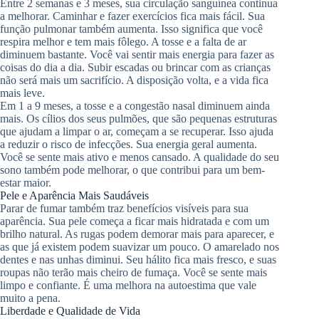
Entre 2 semanas e 3 meses, sua circulação sanguínea continua
a melhorar. Caminhar e fazer exercícios fica mais fácil. Sua
função pulmonar também aumenta. Isso significa que você
respira melhor e tem mais fôlego. A tosse e a falta de ar
diminuem bastante. Você vai sentir mais energia para fazer as
coisas do dia a dia. Subir escadas ou brincar com as crianças
não será mais um sacrifício. A disposição volta, e a vida fica
mais leve.
Em 1 a 9 meses, a tosse e a congestão nasal diminuem ainda
mais. Os cílios dos seus pulmões, que são pequenas estruturas
que ajudam a limpar o ar, começam a se recuperar. Isso ajuda
a reduzir o risco de infecções. Sua energia geral aumenta.
Você se sente mais ativo e menos cansado. A qualidade do seu
sono também pode melhorar, o que contribui para um bem-
estar maior.
Pele e Aparência Mais Saudáveis
Parar de fumar também traz benefícios visíveis para sua
aparência. Sua pele começa a ficar mais hidratada e com um
brilho natural. As rugas podem demorar mais para aparecer, e
as que já existem podem suavizar um pouco. O amarelado nos
dentes e nas unhas diminui. Seu hálito fica mais fresco, e suas
roupas não terão mais cheiro de fumaça. Você se sente mais
limpo e confiante. É uma melhora na autoestima que vale
muito a pena.
Liberdade e Qualidade de Vida