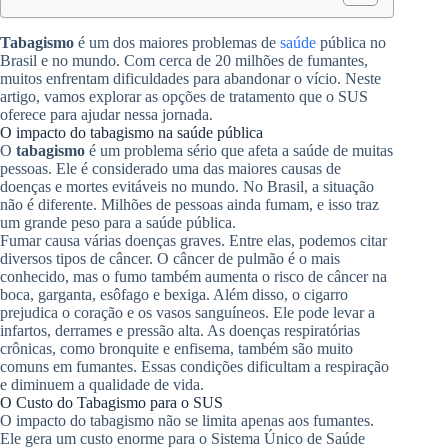
Tabagismo
é um dos maiores problemas de
saúde
pública no
Brasil e no mundo. Com cerca de 20 milhões de fumantes,
muitos enfrentam dificuldades para abandonar o vício. Neste
artigo, vamos explorar as opções de tratamento que o SUS
oferece para ajudar nessa jornada.
O impacto do tabagismo na saúde pública
O
tabagismo
é um problema sério que afeta a saúde de muitas
pessoas. Ele é considerado uma das maiores causas de
doenças e mortes evitáveis no mundo. No Brasil, a situação
não é diferente. Milhões de pessoas ainda fumam, e isso traz
um grande peso para a saúde pública.
Fumar causa várias doenças graves. Entre elas, podemos citar
diversos tipos de câncer. O câncer de pulmão é o mais
conhecido, mas o fumo também aumenta o risco de câncer na
boca, garganta, esôfago e bexiga. Além disso, o cigarro
prejudica o coração e os vasos sanguíneos. Ele pode levar a
infartos, derrames e pressão alta. As doenças respiratórias
crônicas, como bronquite e enfisema, também são muito
comuns em fumantes. Essas condições dificultam a respiração
e diminuem a qualidade de vida.
O Custo do Tabagismo para o SUS
O impacto do tabagismo não se limita apenas aos fumantes.
Ele gera um custo enorme para o Sistema Único de Saúde