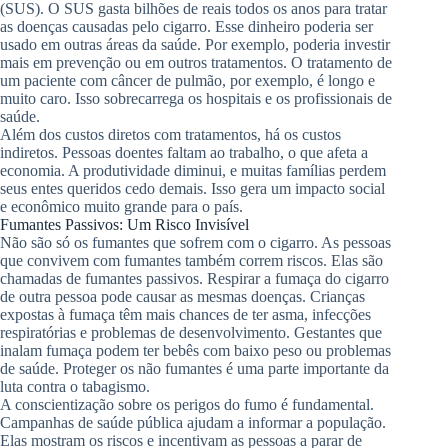
(SUS). O SUS gasta bilhões de reais todos os anos para tratar
as doenças causadas pelo cigarro. Esse dinheiro poderia ser
usado em outras áreas da saúde. Por exemplo, poderia investir
mais em prevenção ou em outros tratamentos. O tratamento de
um paciente com câncer de pulmão, por exemplo, é longo e
muito caro. Isso sobrecarrega os hospitais e os profissionais de
saúde.
Além dos custos diretos com tratamentos, há os custos
indiretos. Pessoas doentes faltam ao trabalho, o que afeta a
economia. A produtividade diminui, e muitas famílias perdem
seus entes queridos cedo demais. Isso gera um impacto social
e econômico muito grande para o país.
Fumantes Passivos: Um Risco Invisível
Não são só os fumantes que sofrem com o cigarro. As pessoas
que convivem com fumantes também correm riscos. Elas são
chamadas de fumantes passivos. Respirar a fumaça do cigarro
de outra pessoa pode causar as mesmas doenças. Crianças
expostas à fumaça têm mais chances de ter asma, infecções
respiratórias e problemas de desenvolvimento. Gestantes que
inalam fumaça podem ter bebês com baixo peso ou problemas
de saúde. Proteger os não fumantes é uma parte importante da
luta contra o tabagismo.
A conscientização sobre os perigos do fumo é fundamental.
Campanhas de saúde pública ajudam a informar a população.
Elas mostram os riscos e incentivam as pessoas a parar de