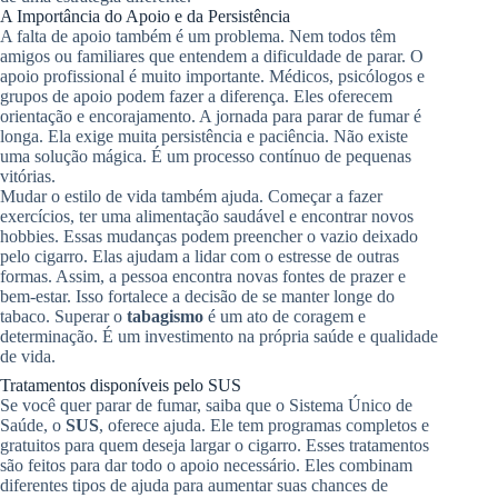
A Importância do Apoio e da Persistência
A falta de apoio também é um problema. Nem todos têm
amigos ou familiares que entendem a dificuldade de parar. O
apoio profissional é muito importante. Médicos, psicólogos e
grupos de apoio podem fazer a diferença. Eles oferecem
orientação e encorajamento. A jornada para parar de fumar é
longa. Ela exige muita persistência e paciência. Não existe
uma solução mágica. É um processo contínuo de pequenas
vitórias.
Mudar o estilo de vida também ajuda. Começar a fazer
exercícios, ter uma alimentação saudável e encontrar novos
hobbies. Essas mudanças podem preencher o vazio deixado
pelo cigarro. Elas ajudam a lidar com o estresse de outras
formas. Assim, a pessoa encontra novas fontes de prazer e
bem-estar. Isso fortalece a decisão de se manter longe do
tabaco. Superar o
tabagismo
é um ato de coragem e
determinação. É um investimento na própria saúde e qualidade
de vida.
Tratamentos disponíveis pelo SUS
Se você quer parar de fumar, saiba que o Sistema Único de
Saúde, o
SUS
, oferece ajuda. Ele tem programas completos e
gratuitos para quem deseja largar o cigarro. Esses tratamentos
são feitos para dar todo o apoio necessário. Eles combinam
diferentes tipos de ajuda para aumentar suas chances de