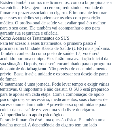
Existem também outros medicamentos, como a bupropiona e a
vareniclina. Eles agem no cérebro, reduzindo a vontade de
fumar e o prazer associado ao cigarro. É importante lembrar
que esses remédios só podem ser usados com prescrição
médica. O profissional de saúde vai avaliar qual é o melhor
para o seu caso. Ele também vai acompanhar o uso para
garantir sua segurança e eficácia.
Como Acessar os Tratamentos do SUS
Para ter acesso a esses tratamentos, o primeiro passo é
procurar uma Unidade Básica de Saúde (UBS) mais próxima.
Também conhecida como posto de saúde. Lá, você será
acolhido por uma equipe. Eles farão uma avaliação inicial da
sua situação. Depois, você será encaminhado para o programa
de controle do
tabagismo
. Não precisa de encaminhamento
prévio. Basta ir até a unidade e expressar seu desejo de parar
de fumar.
O tratamento é uma jornada. Pode levar tempo e exigir várias
tentativas. O importante é não desistir. O SUS está preparado
para te apoiar em cada etapa. Com a combinação de apoio
psicológico e, se necessário, medicamentos, suas chances de
sucesso aumentam muito. Aproveite essa oportunidade para
cuidar da sua saúde e viver uma vida livre do cigarro.
A importância do apoio psicológico
Parar de fumar não é só uma questão física. É também uma
batalha mental. A dependência do cigarro tem um lado