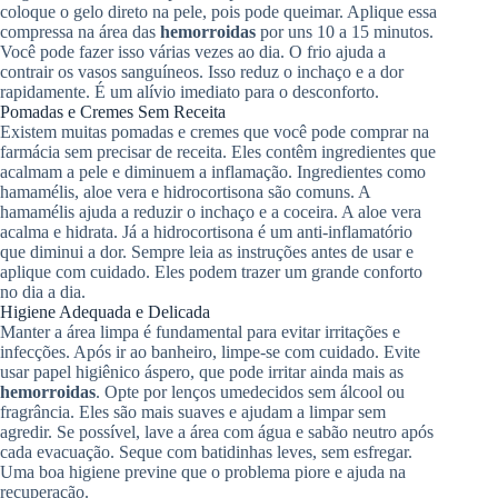
coloque o gelo direto na pele, pois pode queimar. Aplique essa
compressa na área das
hemorroidas
por uns 10 a 15 minutos.
Você pode fazer isso várias vezes ao dia. O frio ajuda a
contrair os vasos sanguíneos. Isso reduz o inchaço e a dor
rapidamente. É um alívio imediato para o desconforto.
Pomadas e Cremes Sem Receita
Existem muitas pomadas e cremes que você pode comprar na
farmácia sem precisar de receita. Eles contêm ingredientes que
acalmam a pele e diminuem a inflamação. Ingredientes como
hamamélis, aloe vera e hidrocortisona são comuns. A
hamamélis ajuda a reduzir o inchaço e a coceira. A aloe vera
acalma e hidrata. Já a hidrocortisona é um anti-inflamatório
que diminui a dor. Sempre leia as instruções antes de usar e
aplique com cuidado. Eles podem trazer um grande conforto
no dia a dia.
Higiene Adequada e Delicada
Manter a área limpa é fundamental para evitar irritações e
infecções. Após ir ao banheiro, limpe-se com cuidado. Evite
usar papel higiênico áspero, que pode irritar ainda mais as
hemorroidas
. Opte por lenços umedecidos sem álcool ou
fragrância. Eles são mais suaves e ajudam a limpar sem
agredir. Se possível, lave a área com água e sabão neutro após
cada evacuação. Seque com batidinhas leves, sem esfregar.
Uma boa higiene previne que o problema piore e ajuda na
recuperação.