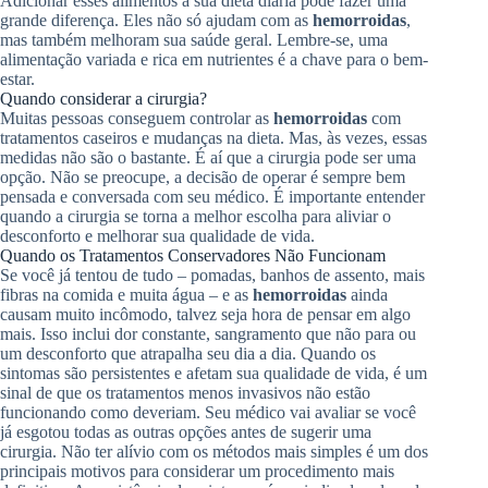
Adicionar esses alimentos à sua dieta diária pode fazer uma
grande diferença. Eles não só ajudam com as
hemorroidas
,
mas também melhoram sua saúde geral. Lembre-se, uma
alimentação variada e rica em nutrientes é a chave para o bem-
estar.
Quando considerar a cirurgia?
Muitas pessoas conseguem controlar as
hemorroidas
com
tratamentos caseiros e mudanças na dieta. Mas, às vezes, essas
medidas não são o bastante. É aí que a cirurgia pode ser uma
opção. Não se preocupe, a decisão de operar é sempre bem
pensada e conversada com seu médico. É importante entender
quando a cirurgia se torna a melhor escolha para aliviar o
desconforto e melhorar sua qualidade de vida.
Quando os Tratamentos Conservadores Não Funcionam
Se você já tentou de tudo – pomadas, banhos de assento, mais
fibras na comida e muita água – e as
hemorroidas
ainda
causam muito incômodo, talvez seja hora de pensar em algo
mais. Isso inclui dor constante, sangramento que não para ou
um desconforto que atrapalha seu dia a dia. Quando os
sintomas são persistentes e afetam sua qualidade de vida, é um
sinal de que os tratamentos menos invasivos não estão
funcionando como deveriam. Seu médico vai avaliar se você
já esgotou todas as outras opções antes de sugerir uma
cirurgia. Não ter alívio com os métodos mais simples é um dos
principais motivos para considerar um procedimento mais