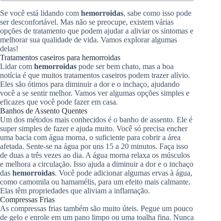
Se você está lidando com
hemorroidas
, sabe como isso pode
ser desconfortável. Mas não se preocupe, existem várias
opções de tratamento que podem ajudar a aliviar os sintomas e
melhorar sua qualidade de vida. Vamos explorar algumas
delas!
Tratamentos caseiros para hemorroidas
Lidar com
hemorroidas
pode ser bem chato, mas a boa
notícia é que muitos tratamentos caseiros podem trazer alívio.
Eles são ótimos para diminuir a dor e o inchaço, ajudando
você a se sentir melhor. Vamos ver algumas opções simples e
eficazes que você pode fazer em casa.
Banhos de Assento Quentes
Um dos métodos mais conhecidos é o banho de assento. Ele é
super simples de fazer e ajuda muito. Você só precisa encher
uma bacia com água morna, o suficiente para cobrir a área
afetada. Sente-se na água por uns 15 a 20 minutos. Faça isso
de duas a três vezes ao dia. A água morna relaxa os músculos
e melhora a circulação. Isso ajuda a diminuir a dor e o inchaço
das
hemorroidas
. Você pode adicionar algumas ervas à água,
como camomila ou hamamélis, para um efeito mais calmante.
Elas têm propriedades que aliviam a inflamação.
Compressas Frias
As compressas frias também são muito úteis. Pegue um pouco
de gelo e enrole em um pano limpo ou uma toalha fina. Nunca