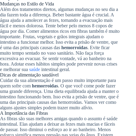
Mudanças no Estilo de Vida
Além dos tratamentos diretos, algumas mudanças no seu dia a
dia fazem toda a diferença. Beber bastante água é crucial. A
água ajuda a amolecer as fezes, tornando a evacuação mais
fácil e menos dolorosa. Tente beber pelo menos 8 copos de
água por dia. Comer alimentos ricos em fibras também é muito
importante. Frutas, vegetais e grãos integrais ajudam o
intestino a funcionar melhor. Isso evita a prisão de ventre, que
é uma das principais causas das
hemorroidas
. Evite ficar
muito tempo sentado no vaso sanitário. Não faça força
excessiva ao evacuar. Se sentir vontade, vá ao banheiro na
hora. Adotar esses hábitos simples pode prevenir novas crises
e melhorar sua
saúde
intestinal geral.
Dicas de alimentação saudável
Cuidar da sua alimentação é um passo muito importante para
quem sofre com
hemorroidas
. O que você come pode fazer
uma grande diferença. Uma dieta equilibrada ajuda a manter o
intestino funcionando bem. Isso evita a prisão de ventre, que é
uma das principais causas das hemorroidas. Vamos ver como
alguns ajustes simples podem trazer muito alívio.
A Importância das Fibras
As fibras são suas melhores amigas quando o assunto é saúde
intestinal. Elas ajudam a deixar as fezes mais macias e fáceis
de passar. Isso diminui o esforço ao ir ao banheiro. Menos
esforço significa menos pressão nas veias do ânus. Existem