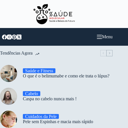
Pular
para
o
conteúdo
Menu
Tendências Agora
Saúde e Fitness
O que é o belimumabe e como ele trata o lúpus?
Cabelo
Caspa no cabelo nunca mais !
Cuidados da Pele
Pele sem Espinhas e macia mais rápido