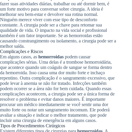
fazer suas atividades diárias, trabalhar ou até dormir bem, é
um forte motivo para conversar sobre cirurgia. A ideia é
melhorar seu bem-estar e devolver sua rotina normal.
Ninguém merece viver com esse tipo de desconforto
constante. A cirurgia pode ser a chave para retomar sua
qualidade de vida. O impacto na vida social e profissional
também é um fator importante. Se as hemorroidas estão
causando constrangimento ou isolamento, a cirurgia pode ser a
melhor saída.
Complicações e Riscos
Em alguns casos, as
hemorroidas
podem causar
complicações sérias. Uma delas é a trombose hemorroidária,
que acontece quando um coágulo de sangue se forma dentro
da hemorroida. Isso causa uma dor muito forte e inchaço
repentino. Outra complicação é o sangramento excessivo, que
pode levar à anemia se não for tratado. Infecções também
podem ocorrer se a área não for bem cuidada. Quando essas
complicações acontecem, a cirurgia pode ser a única forma de
resolver o problema e evitar danos maiores. É importante
procurar um médico imediatamente se você sentir uma dor
muito forte ou notar um sangramento incomum. Ele poderá
avaliar a situação e indicar o melhor tratamento, que pode
incluir uma cirurgia de emergência em alguns casos.
Tipos de Procedimentos Cirúrgicos
Existem diferentes tipos de cirurgias para
hemorroidas
. A