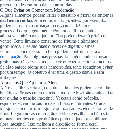
prevenir o desconforto das hemorroidas.
O Que Evitar ou Comer com Moderação
Alguns alimentos podem irritar o intestino e piorar os sintomas
das
hemorroidas
. Alimentos muito picantes, por exemplo,
podem causar mais irritação na região anal. Comidas
processadas, que geralmente têm pouca fibra e muitos
aditivos, também não ajudam. Elas podem levar à prisão de
ventre. Tente limitar o consumo de frituras e alimentos
gordurosos. Eles são mais difíceis de digerir. Carnes
vermelhas em excesso também podem contribuir para a
constipação
. Para algumas pessoas, laticínios podem causar
problemas. Observe como seu corpo reage a certos alimentos.
Se algo parece piorar suas hemorroidas, tente reduzir ou evitar
por um tempo. O objetivo é ter uma digestão suave e sem
irritações.
Alimentos Que Ajudam a Aliviar
Além das fibras e da água, outros alimentos podem ser muito
benéficos. Frutas como mamão, ameixa e kiwi são conhecidas
por ajudar o trânsito intestinal. Vegetais como brócolis,
espinafre e cenoura são ricos em fibras e nutrientes. Grãos
integrais como arroz integral e quinoa são excelentes fontes de
fibra. Leguminosas como grão de bico e ervilha também são
ótimas. Iogurtes com probióticos podem ajudar a equilibrar a
flora intestinal. Isso melhora a digestão de forma geral.