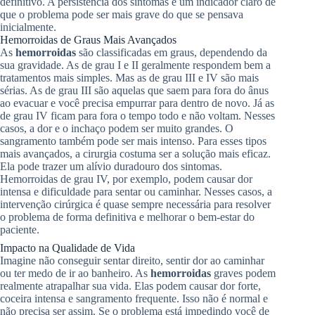
definitivo. A persistência dos sintomas é um indicador claro de
que o problema pode ser mais grave do que se pensava
inicialmente.
Hemorroidas de Graus Mais Avançados
As
hemorroidas
são classificadas em graus, dependendo da
sua gravidade. As de grau I e II geralmente respondem bem a
tratamentos mais simples. Mas as de grau III e IV são mais
sérias. As de grau III são aquelas que saem para fora do ânus
ao evacuar e você precisa empurrar para dentro de novo. Já as
de grau IV ficam para fora o tempo todo e não voltam. Nesses
casos, a dor e o inchaço podem ser muito grandes. O
sangramento também pode ser mais intenso. Para esses tipos
mais avançados, a cirurgia costuma ser a solução mais eficaz.
Ela pode trazer um alívio duradouro dos sintomas.
Hemorroidas de grau IV, por exemplo, podem causar dor
intensa e dificuldade para sentar ou caminhar. Nesses casos, a
intervenção cirúrgica é quase sempre necessária para resolver
o problema de forma definitiva e melhorar o bem-estar do
paciente.
Impacto na Qualidade de Vida
Imagine não conseguir sentar direito, sentir dor ao caminhar
ou ter medo de ir ao banheiro. As
hemorroidas
graves podem
realmente atrapalhar sua vida. Elas podem causar dor forte,
coceira intensa e sangramento frequente. Isso não é normal e
não precisa ser assim. Se o problema está impedindo você de