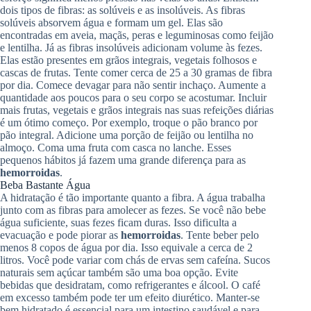
dois tipos de fibras: as solúveis e as insolúveis. As fibras
solúveis absorvem água e formam um gel. Elas são
encontradas em aveia, maçãs, peras e leguminosas como feijão
e lentilha. Já as fibras insolúveis adicionam volume às fezes.
Elas estão presentes em grãos integrais, vegetais folhosos e
cascas de frutas. Tente comer cerca de 25 a 30 gramas de fibra
por dia. Comece devagar para não sentir inchaço. Aumente a
quantidade aos poucos para o seu corpo se acostumar. Incluir
mais frutas, vegetais e grãos integrais nas suas refeições diárias
é um ótimo começo. Por exemplo, troque o pão branco por
pão integral. Adicione uma porção de feijão ou lentilha no
almoço. Coma uma fruta com casca no lanche. Esses
pequenos hábitos já fazem uma grande diferença para as
hemorroidas
.
Beba Bastante Água
A hidratação é tão importante quanto a fibra. A água trabalha
junto com as fibras para amolecer as fezes. Se você não bebe
água suficiente, suas fezes ficam duras. Isso dificulta a
evacuação e pode piorar as
hemorroidas
. Tente beber pelo
menos 8 copos de água por dia. Isso equivale a cerca de 2
litros. Você pode variar com chás de ervas sem cafeína. Sucos
naturais sem açúcar também são uma boa opção. Evite
bebidas que desidratam, como refrigerantes e álcool. O café
em excesso também pode ter um efeito diurético. Manter-se
bem hidratado é essencial para um intestino saudável e para