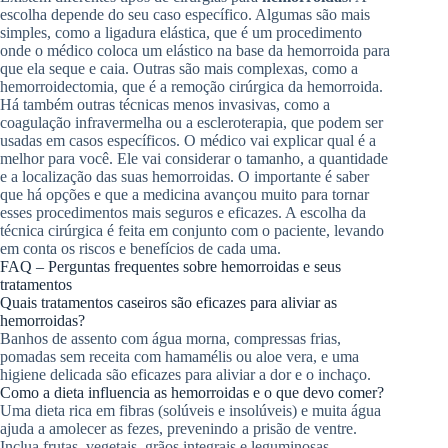
escolha depende do seu caso específico. Algumas são mais
simples, como a ligadura elástica, que é um procedimento
onde o médico coloca um elástico na base da hemorroida para
que ela seque e caia. Outras são mais complexas, como a
hemorroidectomia, que é a remoção cirúrgica da hemorroida.
Há também outras técnicas menos invasivas, como a
coagulação infravermelha ou a escleroterapia, que podem ser
usadas em casos específicos. O médico vai explicar qual é a
melhor para você. Ele vai considerar o tamanho, a quantidade
e a localização das suas hemorroidas. O importante é saber
que há opções e que a medicina avançou muito para tornar
esses procedimentos mais seguros e eficazes. A escolha da
técnica cirúrgica é feita em conjunto com o paciente, levando
em conta os riscos e benefícios de cada uma.
FAQ – Perguntas frequentes sobre hemorroidas e seus
tratamentos
Quais tratamentos caseiros são eficazes para aliviar as
hemorroidas?
Banhos de assento com água morna, compressas frias,
pomadas sem receita com hamamélis ou aloe vera, e uma
higiene delicada são eficazes para aliviar a dor e o inchaço.
Como a dieta influencia as hemorroidas e o que devo comer?
Uma dieta rica em fibras (solúveis e insolúveis) e muita água
ajuda a amolecer as fezes, prevenindo a prisão de ventre.
Inclua frutas, vegetais, grãos integrais e leguminosas.