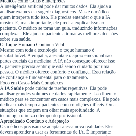
Médicos como Guias e Intérpretes
A inteligência artificial pode dar muitos dados. Ela ajuda a
analisar exames e a sugerir diagnósticos. Mas é o médico
quem interpreta tudo isso. Ele precisa entender o que a IA
mostra. E, mais importante, ele precisa explicar isso ao
paciente. O médico se torna um guia, traduzindo informações
complexas. Ele ajuda o paciente a tomar as melhores decisões
sobre sua saúde.
O Toque Humano Continua Vital
Mesmo com toda a tecnologia, o toque humano é
insubstituível. A empatia, a escuta e o apoio emocional são
partes cruciais da medicina. A IA não consegue oferecer isso.
O paciente precisa sentir que está sendo cuidado por uma
pessoa. O médico oferece conforto e confiança. Essa relação
de confiança é fundamental para o tratamento.
Foco em Casos Mais Complexos
A
IA Saúde
pode cuidar de tarefas repetitivas. Ela pode
analisar grandes volumes de dados rapidamente. Isso libera o
médico para se concentrar em casos mais complexos. Ele pode
dedicar mais tempo a pacientes com condições difíceis. Ou a
situações que exigem um olhar mais aprofundado. A
tecnologia otimiza o tempo do profissional.
Aprendizado Contínuo e Adaptação
Os médicos precisam se adaptar a essa nova realidade. Eles
devem aprender a usar as ferramentas de IA. É importante