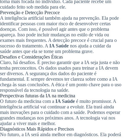
torna mais focada no indivíduo. Cada paciente recebe um
cuidado feito sob medida para ele.
Prevenção e Detecção Precoce
A inteligência artificial também ajuda na prevenção. Ela pode
identificar pessoas com maior risco de desenvolver certas
doenças. Com isso, é possível agir antes que o problema
apareça. Isso pode incluir mudanças no estilo de vida ou
exames mais frequentes. A detecção precoce é crucial para o
sucesso do tratamento. A
IA Saúde
nos ajuda a cuidar da
saúde antes que ela se torne um problema grave.
Desafios e Considerações Éticas
Claro, há desafios. É preciso garantir que a IA seja justa e não
tenha preconceitos. Os dados usados para treinar a IA devem
ser diversos. A segurança dos dados do paciente é
fundamental. E sempre devemos ter clareza sobre como a IA
chega às suas conclusões. A ética é um ponto chave para o uso
responsável da tecnologia na saúde.
Perspectivas futuras da IA na medicina
O futuro da medicina com a
IA Saúde
é muito promissor. A
inteligência artificial vai continuar a evoluir. Ela trará ainda
mais inovações para o cuidado com a saúde. Podemos esperar
grandes mudanças nos próximos anos. A tecnologia vai nos
ajudar a viver mais e melhor.
Diagnósticos Mais Rápidos e Precisos
No futuro, a IA será ainda melhor em diagnósticos. Ela poderá