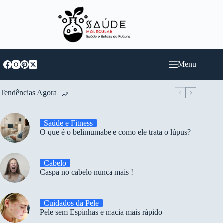
Pular
para
o
conteúdo
Menu
Tendências Agora
Saúde e Fitness
O que é o belimumabe e como ele trata o lúpus?
Cabelo
Caspa no cabelo nunca mais !
Cuidados da Pele
Pele sem Espinhas e macia mais rápido