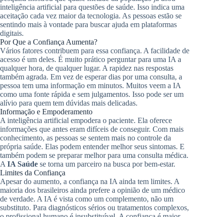
inteligência artificial para questões de saúde. Isso indica uma
aceitação cada vez maior da tecnologia. As pessoas estão se
sentindo mais à vontade para buscar ajuda em plataformas
digitais.
Por Que a Confiança Aumenta?
Vários fatores contribuem para essa confiança. A facilidade de
acesso é um deles. É muito prático perguntar para uma IA a
qualquer hora, de qualquer lugar. A rapidez nas respostas
também agrada. Em vez de esperar dias por uma consulta, a
pessoa tem uma informação em minutos. Muitos veem a IA
como uma fonte rápida e sem julgamentos. Isso pode ser um
alívio para quem tem dúvidas mais delicadas.
Informação e Empoderamento
A inteligência artificial empodera o paciente. Ela oferece
informações que antes eram difíceis de conseguir. Com mais
conhecimento, as pessoas se sentem mais no controle da
própria saúde. Elas podem entender melhor seus sintomas. E
também podem se preparar melhor para uma consulta médica.
A
IA Saúde
se torna um parceiro na busca por bem-estar.
Limites da Confiança
Apesar do aumento, a confiança na IA ainda tem limites. A
maioria dos brasileiros ainda prefere a opinião de um médico
de verdade. A IA é vista como um complemento, não um
substituto. Para diagnósticos sérios ou tratamentos complexos,
o profissional humano é insubstituível. A confiança é maior