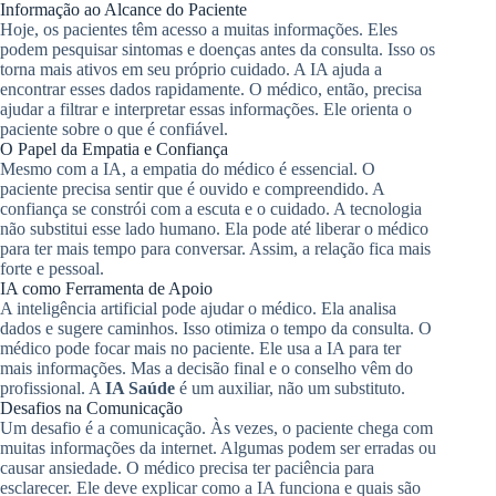
Informação ao Alcance do Paciente
Hoje, os pacientes têm acesso a muitas informações. Eles
podem pesquisar sintomas e doenças antes da consulta. Isso os
torna mais ativos em seu próprio cuidado. A IA ajuda a
encontrar esses dados rapidamente. O médico, então, precisa
ajudar a filtrar e interpretar essas informações. Ele orienta o
paciente sobre o que é confiável.
O Papel da Empatia e Confiança
Mesmo com a IA, a empatia do médico é essencial. O
paciente precisa sentir que é ouvido e compreendido. A
confiança se constrói com a escuta e o cuidado. A tecnologia
não substitui esse lado humano. Ela pode até liberar o médico
para ter mais tempo para conversar. Assim, a relação fica mais
forte e pessoal.
IA como Ferramenta de Apoio
A inteligência artificial pode ajudar o médico. Ela analisa
dados e sugere caminhos. Isso otimiza o tempo da consulta. O
médico pode focar mais no paciente. Ele usa a IA para ter
mais informações. Mas a decisão final e o conselho vêm do
profissional. A
IA Saúde
é um auxiliar, não um substituto.
Desafios na Comunicação
Um desafio é a comunicação. Às vezes, o paciente chega com
muitas informações da internet. Algumas podem ser erradas ou
causar ansiedade. O médico precisa ter paciência para
esclarecer. Ele deve explicar como a IA funciona e quais são