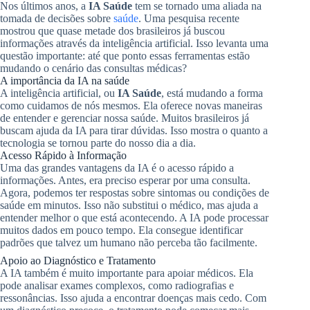
Nos últimos anos, a
IA Saúde
tem se tornado uma aliada na
tomada de decisões sobre
saúde
. Uma pesquisa recente
mostrou que quase metade dos brasileiros já buscou
informações através da inteligência artificial. Isso levanta uma
questão importante: até que ponto essas ferramentas estão
mudando o cenário das consultas médicas?
A importância da IA na saúde
A inteligência artificial, ou
IA Saúde
, está mudando a forma
como cuidamos de nós mesmos. Ela oferece novas maneiras
de entender e gerenciar nossa saúde. Muitos brasileiros já
buscam ajuda da IA para tirar dúvidas. Isso mostra o quanto a
tecnologia se tornou parte do nosso dia a dia.
Acesso Rápido à Informação
Uma das grandes vantagens da IA é o acesso rápido a
informações. Antes, era preciso esperar por uma consulta.
Agora, podemos ter respostas sobre sintomas ou condições de
saúde em minutos. Isso não substitui o médico, mas ajuda a
entender melhor o que está acontecendo. A IA pode processar
muitos dados em pouco tempo. Ela consegue identificar
padrões que talvez um humano não perceba tão facilmente.
Apoio ao Diagnóstico e Tratamento
A IA também é muito importante para apoiar médicos. Ela
pode analisar exames complexos, como radiografias e
ressonâncias. Isso ajuda a encontrar doenças mais cedo. Com