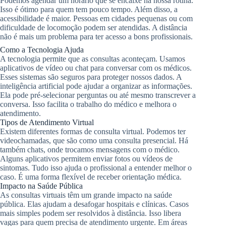
Podemos agendar um horário que se encaixe na nossa rotina.
Isso é ótimo para quem tem pouco tempo. Além disso, a
acessibilidade é maior. Pessoas em cidades pequenas ou com
dificuldade de locomoção podem ser atendidas. A distância
não é mais um problema para ter acesso a bons profissionais.
Como a Tecnologia Ajuda
A tecnologia permite que as consultas aconteçam. Usamos
aplicativos de vídeo ou chat para conversar com os médicos.
Esses sistemas são seguros para proteger nossos dados. A
inteligência artificial pode ajudar a organizar as informações.
Ela pode pré-selecionar perguntas ou até mesmo transcrever a
conversa. Isso facilita o trabalho do médico e melhora o
atendimento.
Tipos de Atendimento Virtual
Existem diferentes formas de consulta virtual. Podemos ter
videochamadas, que são como uma consulta presencial. Há
também chats, onde trocamos mensagens com o médico.
Alguns aplicativos permitem enviar fotos ou vídeos de
sintomas. Tudo isso ajuda o profissional a entender melhor o
caso. É uma forma flexível de receber orientação médica.
Impacto na Saúde Pública
As consultas virtuais têm um grande impacto na saúde
pública. Elas ajudam a desafogar hospitais e clínicas. Casos
mais simples podem ser resolvidos à distância. Isso libera
vagas para quem precisa de atendimento urgente. Em áreas