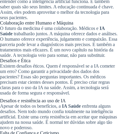
entender como a inteligência artificial funciona. E também
saber quais são seus limites. A educação continuada é chave.
Assim, eles podem aproveitar o melhor da tecnologia para
seus pacientes.
Colaboração entre Humano e Máquina
O futuro da medicina é uma colaboração. Médicos e
IA
Saúde
trabalharão juntos. A máquina oferece dados e análises.
O humano oferece experiência, julgamento e compaixão. Essa
parceria pode levar a diagnósticos mais precisos. E também a
tratamentos mais eficazes. É um novo capítulo na história da
saúde. A tecnologia veio para somar, não para substituir.
Desafios e Ética
Existem desafios éticos. Quem é responsável se a IA cometer
um erro? Como garantir a privacidade dos dados dos
pacientes? Essas são perguntas importantes. Os médicos
precisam estar cientes desses pontos. É preciso criar regras
claras para o uso da IA na saúde. Assim, a tecnologia será
usada de forma segura e responsável.
Desafios e resistência ao uso de IA
Apesar de todos os benefícios, a
IA Saúde
enfrenta alguns
desafios. Nem todo mundo confia totalmente na inteligência
artificial. Existe uma certa resistência em aceitar que máquinas
ajudem na nossa saúde. É normal ter dúvidas sobre algo tão
novo e poderoso.
Falta de Confiança e Ceticismo