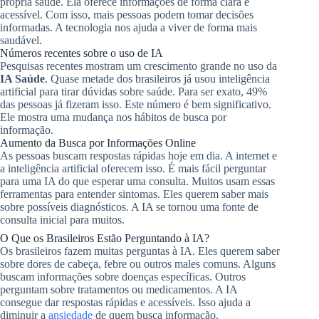
própria saúde. Ela oferece informações de forma clara e
acessível. Com isso, mais pessoas podem tomar decisões
informadas. A tecnologia nos ajuda a viver de forma mais
saudável.
Números recentes sobre o uso de IA
Pesquisas recentes mostram um crescimento grande no uso da
IA Saúde
. Quase metade dos brasileiros já usou inteligência
artificial para tirar dúvidas sobre saúde. Para ser exato, 49%
das pessoas já fizeram isso. Este número é bem significativo.
Ele mostra uma mudança nos hábitos de busca por
informação.
Aumento da Busca por Informações Online
As pessoas buscam respostas rápidas hoje em dia. A internet e
a inteligência artificial oferecem isso. É mais fácil perguntar
para uma IA do que esperar uma consulta. Muitos usam essas
ferramentas para entender sintomas. Eles querem saber mais
sobre possíveis diagnósticos. A IA se tornou uma fonte de
consulta inicial para muitos.
O Que os Brasileiros Estão Perguntando à IA?
Os brasileiros fazem muitas perguntas à IA. Eles querem saber
sobre dores de cabeça, febre ou outros males comuns. Alguns
buscam informações sobre doenças específicas. Outros
perguntam sobre tratamentos ou medicamentos. A IA
consegue dar respostas rápidas e acessíveis. Isso ajuda a
diminuir a
ansiedade
de quem busca informação.