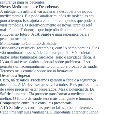
segurança para os pacientes.
Novos Medicamentos e Descobertas
A inteligência artificial vai acelerar a descoberta de novos
medicamentos. Ela pode analisar milhões de moléculas em
pouco tempo. Isso ajuda a encontrar compostos que podem
virar remédios. O desenvolvimento de novas terapias será
mais rápido. E doenças que hoje não têm cura poderão ter
soluções no futuro. A
IA Saúde
é uma esperança para a
pesquisa médica.
Monitoramento Contínuo da Saúde
Dispositivos vestíveis (wearables) com IA serão comuns. Eles
vão monitorar nossa saúde 24 horas por dia. Vão coletar
dados sobre batimentos cardíacos, sono e atividade física. A
IA analisará esses dados e alertará sobre problemas. Isso
permitirá um acompanhamento contínuo e proativo da saúde.
Teremos mais controle sobre nosso bem-estar.
Desafios a Superar
Claro, há desafios. Precisamos garantir a ética e a segurança
dos dados. A IA deve ser acessível a todos. E os profissionais
de saúde precisam estar preparados. Mas o potencial da
IA
Saúde
é enorme. Ela promete transformar a medicina para
melhor. O futuro da saúde será mais inteligente e humano.
Comparação entre IA e consultas presenciais
A
IA Saúde
e as consultas presenciais são bem diferentes.
Cada uma tem suas vantagens. É importante entender quando