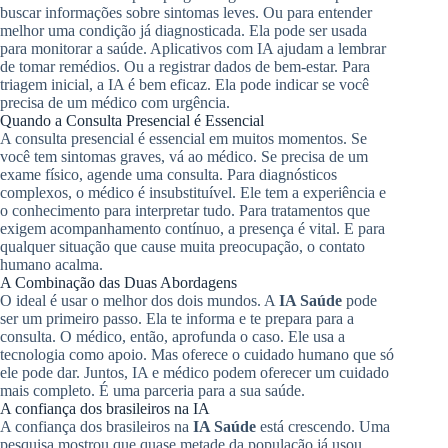
buscar informações sobre sintomas leves. Ou para entender
melhor uma condição já diagnosticada. Ela pode ser usada
para monitorar a saúde. Aplicativos com IA ajudam a lembrar
de tomar remédios. Ou a registrar dados de bem-estar. Para
triagem inicial, a IA é bem eficaz. Ela pode indicar se você
precisa de um médico com urgência.
Quando a Consulta Presencial é Essencial
A consulta presencial é essencial em muitos momentos. Se
você tem sintomas graves, vá ao médico. Se precisa de um
exame físico, agende uma consulta. Para diagnósticos
complexos, o médico é insubstituível. Ele tem a experiência e
o conhecimento para interpretar tudo. Para tratamentos que
exigem acompanhamento contínuo, a presença é vital. E para
qualquer situação que cause muita preocupação, o contato
humano acalma.
A Combinação das Duas Abordagens
O ideal é usar o melhor dos dois mundos. A
IA Saúde
pode
ser um primeiro passo. Ela te informa e te prepara para a
consulta. O médico, então, aprofunda o caso. Ele usa a
tecnologia como apoio. Mas oferece o cuidado humano que só
ele pode dar. Juntos, IA e médico podem oferecer um cuidado
mais completo. É uma parceria para a sua saúde.
A confiança dos brasileiros na IA
A confiança dos brasileiros na
IA Saúde
está crescendo. Uma
pesquisa mostrou que quase metade da população já usou