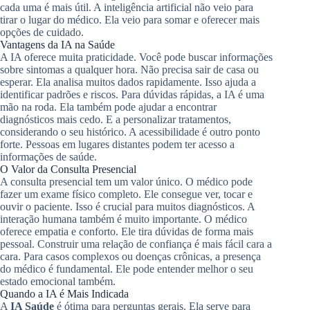
cada uma é mais útil. A inteligência artificial não veio para
tirar o lugar do médico. Ela veio para somar e oferecer mais
opções de cuidado.
Vantagens da IA na Saúde
A IA oferece muita praticidade. Você pode buscar informações
sobre sintomas a qualquer hora. Não precisa sair de casa ou
esperar. Ela analisa muitos dados rapidamente. Isso ajuda a
identificar padrões e riscos. Para dúvidas rápidas, a IA é uma
mão na roda. Ela também pode ajudar a encontrar
diagnósticos mais cedo. E a personalizar tratamentos,
considerando o seu histórico. A acessibilidade é outro ponto
forte. Pessoas em lugares distantes podem ter acesso a
informações de saúde.
O Valor da Consulta Presencial
A consulta presencial tem um valor único. O médico pode
fazer um exame físico completo. Ele consegue ver, tocar e
ouvir o paciente. Isso é crucial para muitos diagnósticos. A
interação humana também é muito importante. O médico
oferece empatia e conforto. Ele tira dúvidas de forma mais
pessoal. Construir uma relação de confiança é mais fácil cara a
cara. Para casos complexos ou doenças crônicas, a presença
do médico é fundamental. Ele pode entender melhor o seu
estado emocional também.
Quando a IA é Mais Indicada
A
IA Saúde
é ótima para perguntas gerais. Ela serve para