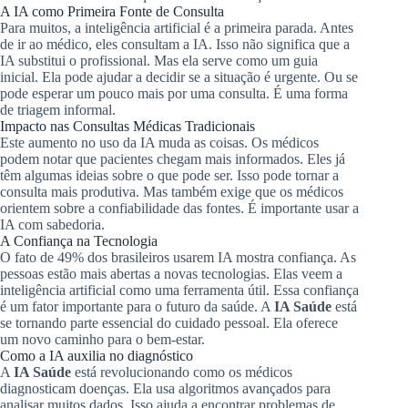
A IA como Primeira Fonte de Consulta
Para muitos, a inteligência artificial é a primeira parada. Antes
de ir ao médico, eles consultam a IA. Isso não significa que a
IA substitui o profissional. Mas ela serve como um guia
inicial. Ela pode ajudar a decidir se a situação é urgente. Ou se
pode esperar um pouco mais por uma consulta. É uma forma
de triagem informal.
Impacto nas Consultas Médicas Tradicionais
Este aumento no uso da IA muda as coisas. Os médicos
podem notar que pacientes chegam mais informados. Eles já
têm algumas ideias sobre o que pode ser. Isso pode tornar a
consulta mais produtiva. Mas também exige que os médicos
orientem sobre a confiabilidade das fontes. É importante usar a
IA com sabedoria.
A Confiança na Tecnologia
O fato de 49% dos brasileiros usarem IA mostra confiança. As
pessoas estão mais abertas a novas tecnologias. Elas veem a
inteligência artificial como uma ferramenta útil. Essa confiança
é um fator importante para o futuro da saúde. A
IA Saúde
está
se tornando parte essencial do cuidado pessoal. Ela oferece
um novo caminho para o bem-estar.
Como a IA auxilia no diagnóstico
A
IA Saúde
está revolucionando como os médicos
diagnosticam doenças. Ela usa algoritmos avançados para
analisar muitos dados. Isso ajuda a encontrar problemas de