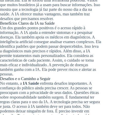
da medicina. Ela se tornou uma ferramenta poderosa. Vimos
que muitos brasileiros já a usam para buscar informações. Isso
mostra que a tecnologia já faz parte do nosso dia a dia na
saúde. A IA oferece muitas vantagens, mas também traz
desafios que precisamos resolver.
Benefícios Claros da IA na Saúde
Um dos grandes pontos positivos é o acesso rápido à
informação. A IA ajuda a entender sintomas e a pesquisar
doenças. Ela também apoia os médicos em diagnósticos. A
inteligência artificial consegue analisar exames complexos. Ela
identifica padrões que podem passar despercebidos. Isso leva
a diagnósticos mais precisos e rápidos. Além disso, a IA
permite tratamentos mais personalizados. Ela considera as
características de cada paciente. Assim, o cuidado se torna
mais eficaz e individualizado. A prevenção de doenças
também ganha com a IA. Ela pode prever riscos e alertar as
pessoas.
Desafios e o Caminho a Seguir
No entanto, a
IA Saúde
enfrenta desafios importantes. A
confiança do público ainda precisa crescer. As pessoas se
preocupam com a privacidade de seus dados. Questões éticas
sobre responsabilidade também surgem. É fundamental ter
regras claras para o uso da IA. A tecnologia precisa ser segura
e justa. O acesso à IA também deve ser para todos. Não
podemos deixar ninguém de fora. É preciso investir em