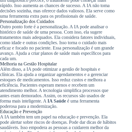
um diagnóstico precoce, o tratamento pode começar mais
rápido. Isso aumenta as chances de sucesso. A IA não toma
decisões sozinha, mas oferece dados valiosos. Ela serve como
uma ferramenta extra para os profissionais de saúde.
Personalização dos Cuidados
Outro ponto forte é a personalização. A IA pode analisar o
histórico de saúde de uma pessoa. Com isso, ela sugere
tratamentos mais adequados. Ela considera fatores individuais,
como idade e outras condições. Isso torna o cuidado mais
eficaz e focado no paciente. Essa personalização é um grande
avanço. Ajuda a criar planos de saúde mais específicos para
cada um.
Melhoria na Gestão Hospitalar
Além disso, a IA pode otimizar a gestão de hospitais e
clínicas. Ela ajuda a organizar agendamentos e a gerenciar
estoques de medicamentos. Isso reduz custos e melhora a
eficiência. Pacientes esperam menos e recebem um
atendimento melhor. A tecnologia simplifica processos que
antes eram demorados. Assim, os recursos são usados de
forma mais inteligente. A
IA Saúde
é uma ferramenta
poderosa para a modernização.
Educação e Prevenção
A IA também tem um papel na educação e prevenção. Ela
pode alertar sobre riscos de doenças. Pode dar dicas de hábitos
saudáveis. Isso empodera as pessoas a cuidarem melhor da