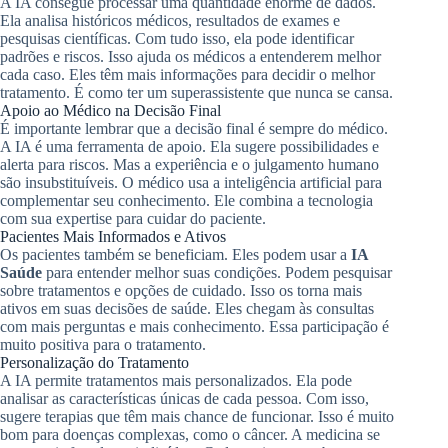
A IA consegue processar uma quantidade enorme de dados.
Ela analisa históricos médicos, resultados de exames e
pesquisas científicas. Com tudo isso, ela pode identificar
padrões e riscos. Isso ajuda os médicos a entenderem melhor
cada caso. Eles têm mais informações para decidir o melhor
tratamento. É como ter um superassistente que nunca se cansa.
Apoio ao Médico na Decisão Final
É importante lembrar que a decisão final é sempre do médico.
A IA é uma ferramenta de apoio. Ela sugere possibilidades e
alerta para riscos. Mas a experiência e o julgamento humano
são insubstituíveis. O médico usa a inteligência artificial para
complementar seu conhecimento. Ele combina a tecnologia
com sua expertise para cuidar do paciente.
Pacientes Mais Informados e Ativos
Os pacientes também se beneficiam. Eles podem usar a
IA
Saúde
para entender melhor suas condições. Podem pesquisar
sobre tratamentos e opções de cuidado. Isso os torna mais
ativos em suas decisões de saúde. Eles chegam às consultas
com mais perguntas e mais conhecimento. Essa participação é
muito positiva para o tratamento.
Personalização do Tratamento
A IA permite tratamentos mais personalizados. Ela pode
analisar as características únicas de cada pessoa. Com isso,
sugere terapias que têm mais chance de funcionar. Isso é muito
bom para doenças complexas, como o câncer. A medicina se