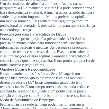
Um dos maiores desafios é a confiança. As pessoas se
perguntam: a IA é realmente segura? Ela pode cometer erros?
Essa desconfiança é natural. Afinal, estamos falando da nossa
saúde, algo muito importante. Muitos preferem a opinião de
um médico humano. Eles sentem mais segurança com um
profissional de verdade. É preciso tempo para que a confiança
na tecnologia cresça.
Preocupações com a Privacidade de Dados
Outra grande preocupação é a privacidade. A
IA Saúde
precisa de muitos dados para funcionar bem. Isso inclui
informações pessoais e médicas. As pessoas se preocupam
com quem terá acesso a esses dados. Elas querem saber se
suas informações estarão seguras. Garantir a privacidade é
essencial para que a IA seja aceita. É um ponto que precisa de
muita atenção e regras claras.
Questões Éticas e Responsabilidade
Existem também questões éticas. Se a IA sugerir um
diagnóstico errado, quem é o responsável? O médico? O
desenvolvedor da IA? Essas perguntas ainda não têm
respostas fáceis. É um campo novo e as leis ainda estão se
adaptando. A responsabilidade é um ponto crucial para a
adoção em larga escala. É preciso definir bem esses limites.
Medo de Substituição de Empregos
Profissionais da saúde também podem sentir resistência.
Alguns temem que a IA possa substituir seus empregos. Eles