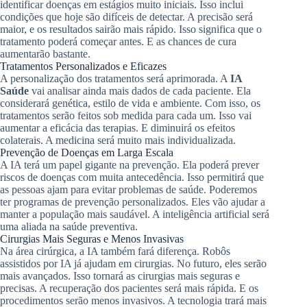
identificar doenças em estágios muito iniciais. Isso inclui
condições que hoje são difíceis de detectar. A precisão será
maior, e os resultados sairão mais rápido. Isso significa que o
tratamento poderá começar antes. E as chances de cura
aumentarão bastante.
Tratamentos Personalizados e Eficazes
A personalização dos tratamentos será aprimorada. A
IA
Saúde
vai analisar ainda mais dados de cada paciente. Ela
considerará genética, estilo de vida e ambiente. Com isso, os
tratamentos serão feitos sob medida para cada um. Isso vai
aumentar a eficácia das terapias. E diminuirá os efeitos
colaterais. A medicina será muito mais individualizada.
Prevenção de Doenças em Larga Escala
A IA terá um papel gigante na prevenção. Ela poderá prever
riscos de doenças com muita antecedência. Isso permitirá que
as pessoas ajam para evitar problemas de saúde. Poderemos
ter programas de prevenção personalizados. Eles vão ajudar a
manter a população mais saudável. A inteligência artificial será
uma aliada na saúde preventiva.
Cirurgias Mais Seguras e Menos Invasivas
Na área cirúrgica, a IA também fará diferença. Robôs
assistidos por IA já ajudam em cirurgias. No futuro, eles serão
mais avançados. Isso tornará as cirurgias mais seguras e
precisas. A recuperação dos pacientes será mais rápida. E os
procedimentos serão menos invasivos. A tecnologia trará mais