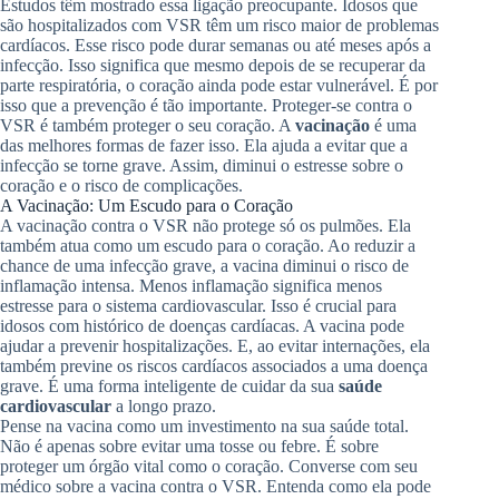
Estudos têm mostrado essa ligação preocupante. Idosos que
são hospitalizados com VSR têm um risco maior de problemas
cardíacos. Esse risco pode durar semanas ou até meses após a
infecção. Isso significa que mesmo depois de se recuperar da
parte respiratória, o coração ainda pode estar vulnerável. É por
isso que a prevenção é tão importante. Proteger-se contra o
VSR é também proteger o seu coração. A
vacinação
é uma
das melhores formas de fazer isso. Ela ajuda a evitar que a
infecção se torne grave. Assim, diminui o estresse sobre o
coração e o risco de complicações.
A Vacinação: Um Escudo para o Coração
A vacinação contra o VSR não protege só os pulmões. Ela
também atua como um escudo para o coração. Ao reduzir a
chance de uma infecção grave, a vacina diminui o risco de
inflamação intensa. Menos inflamação significa menos
estresse para o sistema cardiovascular. Isso é crucial para
idosos com histórico de doenças cardíacas. A vacina pode
ajudar a prevenir hospitalizações. E, ao evitar internações, ela
também previne os riscos cardíacos associados a uma doença
grave. É uma forma inteligente de cuidar da sua
saúde
cardiovascular
a longo prazo.
Pense na vacina como um investimento na sua saúde total.
Não é apenas sobre evitar uma tosse ou febre. É sobre
proteger um órgão vital como o coração. Converse com seu
médico sobre a vacina contra o VSR. Entenda como ela pode