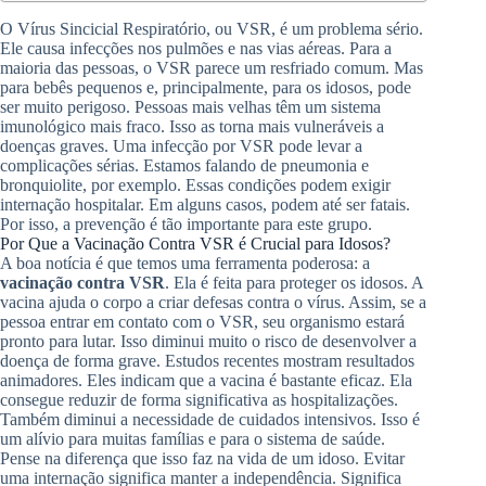
O Vírus Sincicial Respiratório, ou VSR, é um problema sério.
Ele causa infecções nos pulmões e nas vias aéreas. Para a
maioria das pessoas, o VSR parece um resfriado comum. Mas
para bebês pequenos e, principalmente, para os idosos, pode
ser muito perigoso. Pessoas mais velhas têm um sistema
imunológico mais fraco. Isso as torna mais vulneráveis a
doenças graves. Uma infecção por VSR pode levar a
complicações sérias. Estamos falando de pneumonia e
bronquiolite, por exemplo. Essas condições podem exigir
internação hospitalar. Em alguns casos, podem até ser fatais.
Por isso, a prevenção é tão importante para este grupo.
Por Que a Vacinação Contra VSR é Crucial para Idosos?
A boa notícia é que temos uma ferramenta poderosa: a
vacinação contra VSR
. Ela é feita para proteger os idosos. A
vacina ajuda o corpo a criar defesas contra o vírus. Assim, se a
pessoa entrar em contato com o VSR, seu organismo estará
pronto para lutar. Isso diminui muito o risco de desenvolver a
doença de forma grave. Estudos recentes mostram resultados
animadores. Eles indicam que a vacina é bastante eficaz. Ela
consegue reduzir de forma significativa as hospitalizações.
Também diminui a necessidade de cuidados intensivos. Isso é
um alívio para muitas famílias e para o sistema de saúde.
Pense na diferença que isso faz na vida de um idoso. Evitar
uma internação significa manter a independência. Significa