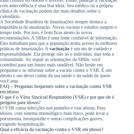
mais comum no outono e inverno. Então, planejar a vacinação
com antecedência é uma boa ideia. Seu médico ou a própria
clínica de vacinação podem dar mais detalhes sobre o
calendário.
A Sociedade Brasileira de Imunizações sempre destaca a
importância da atualização. Novas vacinas e estudos surgem o
tempo todo. Por isso, é bom ficar atento às novas
recomendações. A SBIm é uma fonte confiável de informação.
Eles trabalham para que a população tenha acesso às melhores
práticas de imunização. A
vacinação
é um ato de cuidado e
responsabilidade. Ela protege não só o indivíduo, mas toda a
comunidade. Ao seguir as orientações da SBIm, você
contribui para um futuro mais saudável. Não hesite em
perguntar e se informar sobre a vacina contra o VSR. É um
direito e um dever cuidar da sua saúde e da saúde de quem
você ama.
FAQ – Perguntas frequentes sobre a vacinação contra VSR
em idosos
O que é o Vírus Sincicial Respiratório (VSR) e por que ele é
perigoso para idosos?
O VSR causa infecções nos pulmões e vias aéreas. Para
idosos, com sistema imunológico mais fraco, pode levar a
pneumonia, bronquiolite e outras complicações graves,
exigindo hospitalização.
Qual a eficácia da vacinação contra o VSR em idosos?