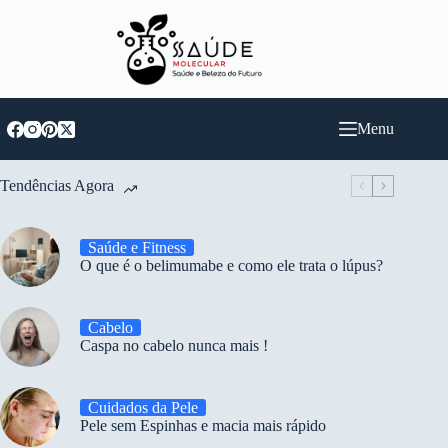
Pular
para
o
conteúdo
Menu
Tendências Agora
Saúde e Fitness
O que é o belimumabe e como ele trata o lúpus?
Cabelo
Caspa no cabelo nunca mais !
Cuidados da Pele
Pele sem Espinhas e macia mais rápido