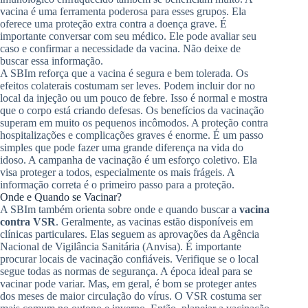
vacina é uma ferramenta poderosa para esses grupos. Ela
oferece uma proteção extra contra a doença grave. É
importante conversar com seu médico. Ele pode avaliar seu
caso e confirmar a necessidade da vacina. Não deixe de
buscar essa informação.
A SBIm reforça que a vacina é segura e bem tolerada. Os
efeitos colaterais costumam ser leves. Podem incluir dor no
local da injeção ou um pouco de febre. Isso é normal e mostra
que o corpo está criando defesas. Os benefícios da vacinação
superam em muito os pequenos incômodos. A proteção contra
hospitalizações e complicações graves é enorme. É um passo
simples que pode fazer uma grande diferença na vida do
idoso. A campanha de vacinação é um esforço coletivo. Ela
visa proteger a todos, especialmente os mais frágeis. A
informação correta é o primeiro passo para a proteção.
Onde e Quando se Vacinar?
A SBIm também orienta sobre onde e quando buscar a
vacina
contra VSR
. Geralmente, as vacinas estão disponíveis em
clínicas particulares. Elas seguem as aprovações da Agência
Nacional de Vigilância Sanitária (Anvisa). É importante
procurar locais de vacinação confiáveis. Verifique se o local
segue todas as normas de segurança. A época ideal para se
vacinar pode variar. Mas, em geral, é bom se proteger antes
dos meses de maior circulação do vírus. O VSR costuma ser