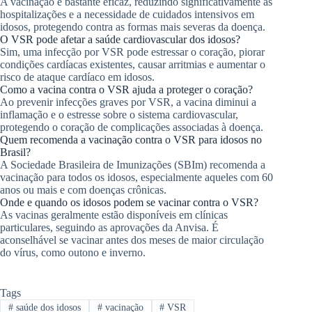
A vacinação é bastante eficaz, reduzindo significativamente as
hospitalizações e a necessidade de cuidados intensivos em
idosos, protegendo contra as formas mais severas da doença.
O VSR pode afetar a saúde cardiovascular dos idosos?
Sim, uma infecção por VSR pode estressar o coração, piorar
condições cardíacas existentes, causar arritmias e aumentar o
risco de ataque cardíaco em idosos.
Como a vacina contra o VSR ajuda a proteger o coração?
Ao prevenir infecções graves por VSR, a vacina diminui a
inflamação e o estresse sobre o sistema cardiovascular,
protegendo o coração de complicações associadas à doença.
Quem recomenda a vacinação contra o VSR para idosos no
Brasil?
A Sociedade Brasileira de Imunizações (SBIm) recomenda a
vacinação para todos os idosos, especialmente aqueles com 60
anos ou mais e com doenças crônicas.
Onde e quando os idosos podem se vacinar contra o VSR?
As vacinas geralmente estão disponíveis em clínicas
particulares, seguindo as aprovações da Anvisa. É
aconselhável se vacinar antes dos meses de maior circulação
do vírus, como outono e inverno.
Tags
#
saúde dos idosos
#
vacinação
#
VSR