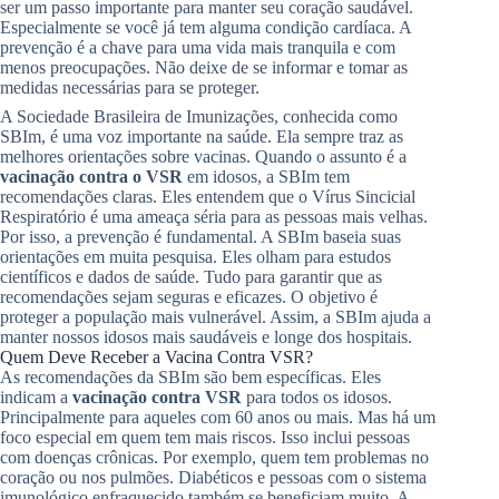
ser um passo importante para manter seu coração saudável.
Especialmente se você já tem alguma condição cardíaca. A
prevenção é a chave para uma vida mais tranquila e com
menos preocupações. Não deixe de se informar e tomar as
medidas necessárias para se proteger.
A Sociedade Brasileira de Imunizações, conhecida como
SBIm, é uma voz importante na saúde. Ela sempre traz as
melhores orientações sobre vacinas. Quando o assunto é a
vacinação contra o VSR
em idosos, a SBIm tem
recomendações claras. Eles entendem que o Vírus Sincicial
Respiratório é uma ameaça séria para as pessoas mais velhas.
Por isso, a prevenção é fundamental. A SBIm baseia suas
orientações em muita pesquisa. Eles olham para estudos
científicos e dados de saúde. Tudo para garantir que as
recomendações sejam seguras e eficazes. O objetivo é
proteger a população mais vulnerável. Assim, a SBIm ajuda a
manter nossos idosos mais saudáveis e longe dos hospitais.
Quem Deve Receber a Vacina Contra VSR?
As recomendações da SBIm são bem específicas. Eles
indicam a
vacinação contra VSR
para todos os idosos.
Principalmente para aqueles com 60 anos ou mais. Mas há um
foco especial em quem tem mais riscos. Isso inclui pessoas
com doenças crônicas. Por exemplo, quem tem problemas no
coração ou nos pulmões. Diabéticos e pessoas com o sistema
imunológico enfraquecido também se beneficiam muito. A