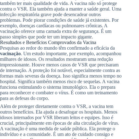
também ter mais qualidade de vida. A vacina não só protege
contra o VSR. Ela também ajuda a manter a saúde geral. Uma
infecção respiratória grave pode desencadear outros
problemas. Pode piorar condições de saúde já existentes. Por
exemplo, doenças cardíacas ou pulmonares crônicas. A
vacinação oferece uma camada extra de segurança. É um
passo simples que pode ter um impacto gigante.
Resultados e Benefícios Comprovados da Vacina
Pesquisas ao redor do mundo têm confirmado a eficácia da
vacinação
. Um estudo importante, por exemplo, acompanhou
milhares de idosos. Os resultados mostraram uma redução
impressionante. Houve menos casos de VSR que precisaram
de internação. A proteção foi notável, especialmente contra as
formas mais severas da doença. Isso significa menos tempo no
hospital. Significa também menos risco de sequelas. A vacina
funciona estimulando o sistema imunológico. Ela o prepara
para reconhecer e combater o vírus. É como um treinamento
para as defesas do corpo.
Além de proteger diretamente contra o VSR, a vacina tem
outros benefícios. Ela ajuda a desafogar os hospitais. Menos
idosos internados por VSR liberam leitos e equipes. Isso é
crucial, principalmente em épocas de alta circulação de vírus.
A vacinação é uma medida de saúde pública. Ela protege o
indivíduo e a comunidade. É um ato de cuidado consigo e