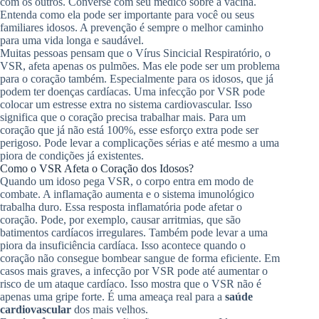
com os outros. Converse com seu médico sobre a vacina.
Entenda como ela pode ser importante para você ou seus
familiares idosos. A prevenção é sempre o melhor caminho
para uma vida longa e saudável.
Muitas pessoas pensam que o Vírus Sincicial Respiratório, o
VSR, afeta apenas os pulmões. Mas ele pode ser um problema
para o coração também. Especialmente para os idosos, que já
podem ter doenças cardíacas. Uma infecção por VSR pode
colocar um estresse extra no sistema cardiovascular. Isso
significa que o coração precisa trabalhar mais. Para um
coração que já não está 100%, esse esforço extra pode ser
perigoso. Pode levar a complicações sérias e até mesmo a uma
piora de condições já existentes.
Como o VSR Afeta o Coração dos Idosos?
Quando um idoso pega VSR, o corpo entra em modo de
combate. A inflamação aumenta e o sistema imunológico
trabalha duro. Essa resposta inflamatória pode afetar o
coração. Pode, por exemplo, causar arritmias, que são
batimentos cardíacos irregulares. Também pode levar a uma
piora da insuficiência cardíaca. Isso acontece quando o
coração não consegue bombear sangue de forma eficiente. Em
casos mais graves, a infecção por VSR pode até aumentar o
risco de um ataque cardíaco. Isso mostra que o VSR não é
apenas uma gripe forte. É uma ameaça real para a
saúde
cardiovascular
dos mais velhos.