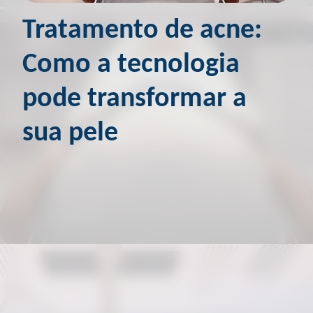
Tratamento de acne:
Como a tecnologia
pode transformar a
sua pele
A
acne
é um desafio que muitos