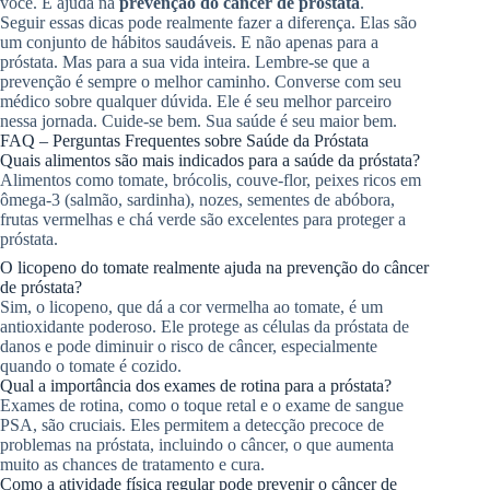
você. E ajuda na
prevenção do câncer de próstata
.
Seguir essas dicas pode realmente fazer a diferença. Elas são
um conjunto de hábitos saudáveis. E não apenas para a
próstata. Mas para a sua vida inteira. Lembre-se que a
prevenção é sempre o melhor caminho. Converse com seu
médico sobre qualquer dúvida. Ele é seu melhor parceiro
nessa jornada. Cuide-se bem. Sua saúde é seu maior bem.
FAQ – Perguntas Frequentes sobre Saúde da Próstata
Quais alimentos são mais indicados para a saúde da próstata?
Alimentos como tomate, brócolis, couve-flor, peixes ricos em
ômega-3 (salmão, sardinha), nozes, sementes de abóbora,
frutas vermelhas e chá verde são excelentes para proteger a
próstata.
O licopeno do tomate realmente ajuda na prevenção do câncer
de próstata?
Sim, o licopeno, que dá a cor vermelha ao tomate, é um
antioxidante poderoso. Ele protege as células da próstata de
danos e pode diminuir o risco de câncer, especialmente
quando o tomate é cozido.
Qual a importância dos exames de rotina para a próstata?
Exames de rotina, como o toque retal e o exame de sangue
PSA, são cruciais. Eles permitem a detecção precoce de
problemas na próstata, incluindo o câncer, o que aumenta
muito as chances de tratamento e cura.
Como a atividade física regular pode prevenir o câncer de