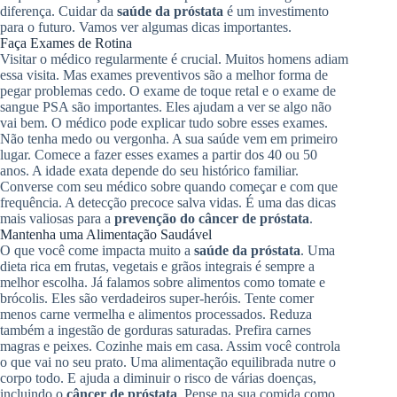
diferença. Cuidar da
saúde da próstata
é um investimento
para o futuro. Vamos ver algumas dicas importantes.
Faça Exames de Rotina
Visitar o médico regularmente é crucial. Muitos homens adiam
essa visita. Mas exames preventivos são a melhor forma de
pegar problemas cedo. O exame de toque retal e o exame de
sangue PSA são importantes. Eles ajudam a ver se algo não
vai bem. O médico pode explicar tudo sobre esses exames.
Não tenha medo ou vergonha. A sua saúde vem em primeiro
lugar. Comece a fazer esses exames a partir dos 40 ou 50
anos. A idade exata depende do seu histórico familiar.
Converse com seu médico sobre quando começar e com que
frequência. A detecção precoce salva vidas. É uma das dicas
mais valiosas para a
prevenção do câncer de próstata
.
Mantenha uma Alimentação Saudável
O que você come impacta muito a
saúde da próstata
. Uma
dieta rica em frutas, vegetais e grãos integrais é sempre a
melhor escolha. Já falamos sobre alimentos como tomate e
brócolis. Eles são verdadeiros super-heróis. Tente comer
menos carne vermelha e alimentos processados. Reduza
também a ingestão de gorduras saturadas. Prefira carnes
magras e peixes. Cozinhe mais em casa. Assim você controla
o que vai no seu prato. Uma alimentação equilibrada nutre o
corpo todo. E ajuda a diminuir o risco de várias doenças,
incluindo o
câncer de próstata
. Pense na sua comida como