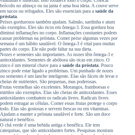
vitaminas e minerais. Isso fortalece todo o corpo. Colocar
brócolis no almoço ou na janta é uma boa ideia. A couve serve
em sucos ou refogados. Eles são essenciais para a
saúde da
próstata
.
Peixes gordurosos também ajudam. Salmão, sardinha e atum
são exemplos. Eles são ricos em ômega-3. Essa gordura boa
diminui inflamações no corpo. Inflamações constantes podem
causar problemas na próstata. Comer peixe algumas vezes por
semana é um hábito saudável. O ômega-3 é vital para muitas
partes do corpo. Ele não pode faltar na sua dieta.
Nozes e sementes são importantes. As nozes têm ômega-3 e
antioxidantes. Sementes de abóbora são ricas em zinco. O
zinco é um mineral chave para a
saúde da próstata
. Pouco
zinco pode estar ligado a problemas. Um punhado de nozes
ou sementes é um lanche inteligente. Elas são fáceis de levar e
cheias de nutrientes. São pequenas, mas poderosas.
Frutas vermelhas são excelentes. Morangos, framboesas e
mirtilos são exemplos. Elas são cheias de antioxidantes. Esses
antioxidantes combatem os radicais livres. Radicais livres
podem estragar as células. Comer essas frutas protege o corpo
todo. Elas são gostosas e servem frescas ou em vitaminas.
Ajudam a manter a próstata saudável e forte. São um doce
natural e benéfico.
O chá verde é uma bebida antiga e benéfica. Ele tem
catequinas, que são antioxidantes fortes. Pesquisas mostram