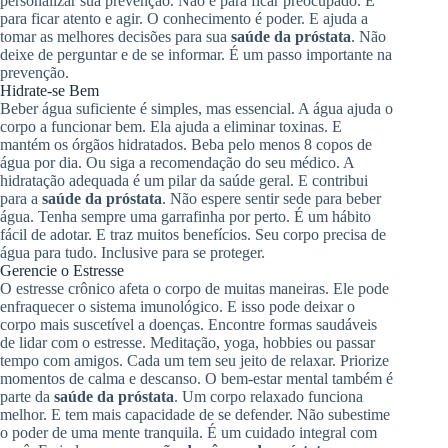
personalizar sua prevenção. Não é para ficar preocupado. É
para ficar atento e agir. O conhecimento é poder. E ajuda a
tomar as melhores decisões para sua
saúde da próstata
. Não
deixe de perguntar e de se informar. É um passo importante na
prevenção.
Hidrate-se Bem
Beber água suficiente é simples, mas essencial. A água ajuda o
corpo a funcionar bem. Ela ajuda a eliminar toxinas. E
mantém os órgãos hidratados. Beba pelo menos 8 copos de
água por dia. Ou siga a recomendação do seu médico. A
hidratação adequada é um pilar da saúde geral. E contribui
para a
saúde da próstata
. Não espere sentir sede para beber
água. Tenha sempre uma garrafinha por perto. É um hábito
fácil de adotar. E traz muitos benefícios. Seu corpo precisa de
água para tudo. Inclusive para se proteger.
Gerencie o Estresse
O estresse crônico afeta o corpo de muitas maneiras. Ele pode
enfraquecer o sistema imunológico. E isso pode deixar o
corpo mais suscetível a doenças. Encontre formas saudáveis
de lidar com o estresse. Meditação, yoga, hobbies ou passar
tempo com amigos. Cada um tem seu jeito de relaxar. Priorize
momentos de calma e descanso. O bem-estar mental também é
parte da
saúde da próstata
. Um corpo relaxado funciona
melhor. E tem mais capacidade de se defender. Não subestime
o poder de uma mente tranquila. É um cuidado integral com