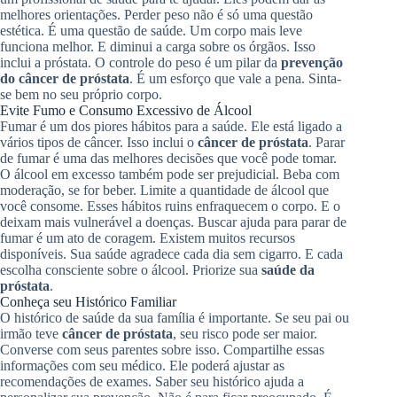
melhores orientações. Perder peso não é só uma questão
estética. É uma questão de saúde. Um corpo mais leve
funciona melhor. E diminui a carga sobre os órgãos. Isso
inclui a próstata. O controle do peso é um pilar da
prevenção
do câncer de próstata
. É um esforço que vale a pena. Sinta-
se bem no seu próprio corpo.
Evite Fumo e Consumo Excessivo de Álcool
Fumar é um dos piores hábitos para a saúde. Ele está ligado a
vários tipos de câncer. Isso inclui o
câncer de próstata
. Parar
de fumar é uma das melhores decisões que você pode tomar.
O álcool em excesso também pode ser prejudicial. Beba com
moderação, se for beber. Limite a quantidade de álcool que
você consome. Esses hábitos ruins enfraquecem o corpo. E o
deixam mais vulnerável a doenças. Buscar ajuda para parar de
fumar é um ato de coragem. Existem muitos recursos
disponíveis. Sua saúde agradece cada dia sem cigarro. E cada
escolha consciente sobre o álcool. Priorize sua
saúde da
próstata
.
Conheça seu Histórico Familiar
O histórico de saúde da sua família é importante. Se seu pai ou
irmão teve
câncer de próstata
, seu risco pode ser maior.
Converse com seus parentes sobre isso. Compartilhe essas
informações com seu médico. Ele poderá ajustar as
recomendações de exames. Saber seu histórico ajuda a