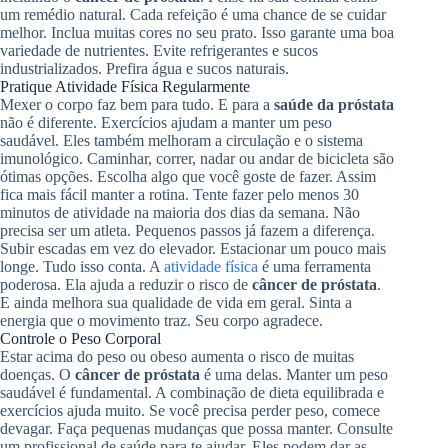
um remédio natural. Cada refeição é uma chance de se cuidar
melhor. Inclua muitas cores no seu prato. Isso garante uma boa
variedade de nutrientes. Evite refrigerantes e sucos
industrializados. Prefira água e sucos naturais.
Pratique Atividade Física Regularmente
Mexer o corpo faz bem para tudo. E para a
saúde da próstata
não é diferente. Exercícios ajudam a manter um peso
saudável. Eles também melhoram a circulação e o sistema
imunológico. Caminhar, correr, nadar ou andar de bicicleta são
ótimas opções. Escolha algo que você goste de fazer. Assim
fica mais fácil manter a rotina. Tente fazer pelo menos 30
minutos de atividade na maioria dos dias da semana. Não
precisa ser um atleta. Pequenos passos já fazem a diferença.
Subir escadas em vez do elevador. Estacionar um pouco mais
longe. Tudo isso conta. A
atividade física
é uma ferramenta
poderosa. Ela ajuda a reduzir o risco de
câncer de próstata
.
E ainda melhora sua qualidade de vida em geral. Sinta a
energia que o movimento traz. Seu corpo agradece.
Controle o Peso Corporal
Estar acima do peso ou obeso aumenta o risco de muitas
doenças. O
câncer de próstata
é uma delas. Manter um peso
saudável é fundamental. A combinação de dieta equilibrada e
exercícios ajuda muito. Se você precisa perder peso, comece
devagar. Faça pequenas mudanças que possa manter. Consulte
um profissional de saúde para te ajudar. Eles podem dar as