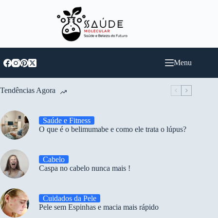
Pular
para
o
conteúdo
Menu
Tendências Agora
Saúde e Fitness
O que é o belimumabe e como ele trata o lúpus?
Cabelo
Caspa no cabelo nunca mais !
Cuidados da Pele
Pele sem Espinhas e macia mais rápido