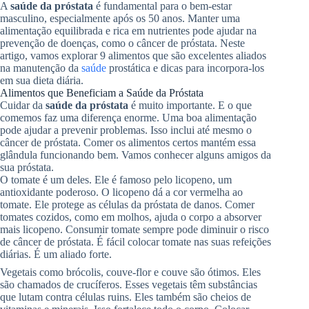
A
saúde da próstata
é fundamental para o bem-estar
masculino, especialmente após os 50 anos. Manter uma
alimentação equilibrada e rica em nutrientes pode ajudar na
prevenção de doenças, como o câncer de próstata. Neste
artigo, vamos explorar 9 alimentos que são excelentes aliados
na manutenção da
saúde
prostática e dicas para incorpora-los
em sua dieta diária.
Alimentos que Beneficiam a Saúde da Próstata
Cuidar da
saúde da próstata
é muito importante. E o que
comemos faz uma diferença enorme. Uma boa alimentação
pode ajudar a prevenir problemas. Isso inclui até mesmo o
câncer de próstata. Comer os alimentos certos mantém essa
glândula funcionando bem. Vamos conhecer alguns amigos da
sua próstata.
O tomate é um deles. Ele é famoso pelo licopeno, um
antioxidante poderoso. O licopeno dá a cor vermelha ao
tomate. Ele protege as células da próstata de danos. Comer
tomates cozidos, como em molhos, ajuda o corpo a absorver
mais licopeno. Consumir tomate sempre pode diminuir o risco
de câncer de próstata. É fácil colocar tomate nas suas refeições
diárias. É um aliado forte.
Vegetais como brócolis, couve-flor e couve são ótimos. Eles
são chamados de crucíferos. Esses vegetais têm substâncias
que lutam contra células ruins. Eles também são cheios de