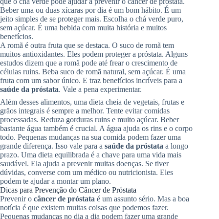
que o chá verde pode ajudar a prevenir o câncer de próstata.
Beber uma ou duas xícaras por dia é um bom hábito. É um
jeito simples de se proteger mais. Escolha o chá verde puro,
sem açúcar. É uma bebida com muita história e muitos
benefícios.
A romã é outra fruta que se destaca. O suco de romã tem
muitos antioxidantes. Eles podem proteger a próstata. Alguns
estudos dizem que a romã pode até frear o crescimento de
células ruins. Beba suco de romã natural, sem açúcar. É uma
fruta com um sabor único. E traz benefícios incríveis para a
saúde da próstata
. Vale a pena experimentar.
Além desses alimentos, uma dieta cheia de vegetais, frutas e
grãos integrais é sempre a melhor. Tente evitar comidas
processadas. Reduza gorduras ruins e muito açúcar. Beber
bastante água também é crucial. A água ajuda os rins e o corpo
todo. Pequenas mudanças na sua comida podem fazer uma
grande diferença. Isso vale para a
saúde da próstata
a longo
prazo. Uma dieta equilibrada é a chave para uma vida mais
saudável. Ela ajuda a prevenir muitas doenças. Se tiver
dúvidas, converse com um médico ou nutricionista. Eles
podem te ajudar a montar um plano.
Dicas para Prevenção do Câncer de Próstata
Prevenir o
câncer de próstata
é um assunto sério. Mas a boa
notícia é que existem muitas coisas que podemos fazer.
Pequenas mudanças no dia a dia podem fazer uma grande