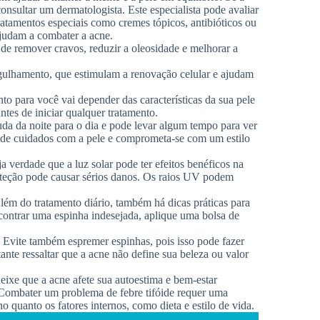
onsultar um dermatologista. Este especialista pode avaliar
ratamentos especiais como cremes tópicos, antibióticos ou
judam a combater a acne.
 de remover cravos, reduzir a oleosidade e melhorar a
agulhamento, que estimulam a renovação celular e ajudam
to para você vai depender das características da sua pele
ntes de iniciar qualquer tratamento.
muda da noite para o dia e pode levar algum tempo para ver
ia de cuidados com a pele e comprometa-se com um estilo
a verdade que a luz solar pode ter efeitos benéficos na
oteção pode causar sérios danos. Os raios UV podem
lém do tratamento diário, também há dicas práticas para
ontrar uma espinha indesejada, aplique uma bolsa de
. Evite também espremer espinhas, pois isso pode fazer
ante ressaltar que a acne não define sua beleza ou valor
deixe que a acne afete sua autoestima e bem-estar
Combater um problema de febre tifóide requer uma
 quanto os fatores internos, como dieta e estilo de vida.