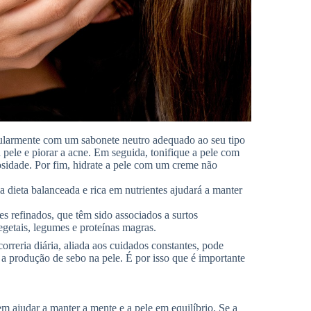
gularmente com um sabonete neutro adequado ao seu tipo
 a pele e piorar a acne. Em seguida, tonifique a pele com
osidade. Por fim, hidrate a pele com um creme não
 dieta balanceada e rica em nutrientes ajudará a manter
es refinados, que têm sido associados a surtos
egetais, legumes e proteínas magras.
correria diária, aliada aos cuidados constantes, pode
a produção de sebo na pele. É por isso que é importante
m ajudar a manter a mente e a pele em equilíbrio. Se a