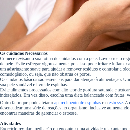
Os cuidados Necessários
Comece revisando sua rotina de cuidados com a pele. Lave o rosto re
de pele. Evite esfregar vigorosamente, pois isso pode irritar e inflamar
um adstringente suave para ajudar a remover resíduos e controlar a ole
comedogênico, ou seja, que não obstrua os poros.
Os cuidados básicos são essenciais para dar atenção à alimentação. Uma
sua pele saudável e livre de espinhas.
Evite alimentos processados ​​com alto teor de gordura saturada e açúcar
indesejados. Em vez disso, escolha uma dieta balanceada com frutas, v
Outro fator que pode afetar o
aparecimento de espinhas
é o
estresse
. A 
desencadear uma série de reações no organismo, inclusive aumentando 
encontrar maneiras de gerenciar o estresse.
Atividades
Exercício regular, meditação ou encontrar uma atividade relaxante pode