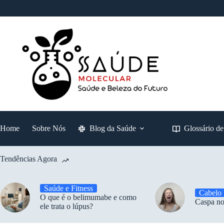
Pular
para
o
conteúdo
Home
Sobre Nós
Blog da Saúde
Glossário d
Tendências Agora
Saúde e Fitness
Cabelo
O que é o belimumabe e como
Caspa no
ele trata o lúpus?