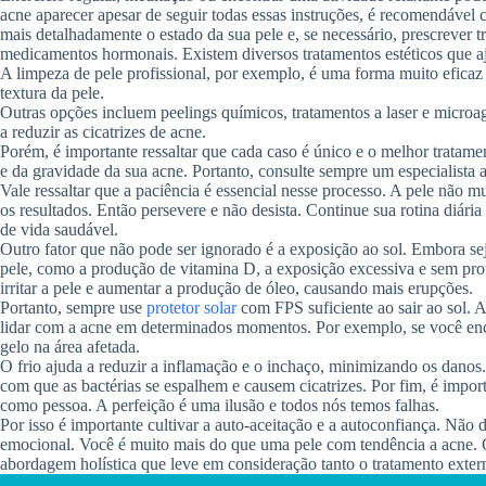
acne aparecer apesar de seguir todas essas instruções, é recomendável c
mais detalhadamente o estado da sua pele e, se necessário, prescrever t
medicamentos hormonais. Existem diversos tratamentos estéticos que a
A limpeza de pele profissional, por exemplo, é uma forma muito eficaz
textura da pele.
Outras opções incluem peelings químicos, tratamentos a laser e micro
a reduzir as cicatrizes de acne.
Porém, é importante ressaltar que cada caso é único e o melhor tratamen
e da gravidade da sua acne. Portanto, consulte sempre um especialista a
Vale ressaltar que a paciência é essencial nesse processo. A pele não 
os resultados. Então persevere e não desista. Continue sua rotina diár
de vida saudável.
Outro fator que não pode ser ignorado é a exposição ao sol. Embora sej
pele, como a produção de vitamina D, a exposição excessiva e sem pr
irritar a pele e aumentar a produção de óleo, causando mais erupções.
Portanto, sempre use
protetor solar
com FPS suficiente ao sair ao sol. A
lidar com a acne em determinados momentos. Por exemplo, se você enc
gelo na área afetada.
O frio ajuda a reduzir a inflamação e o inchaço, minimizando os danos
com que as bactérias se espalhem e causem cicatrizes. Por fim, é import
como pessoa. A perfeição é uma ilusão e todos nós temos falhas.
Por isso é importante cultivar a auto-aceitação e a autoconfiança. Não 
emocional. Você é muito mais do que uma pele com tendência a acne. 
abordagem holística que leve em consideração tanto o tratamento externo