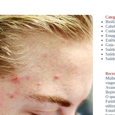
Catego
BioH
Cabe
Cuida
Emagr
Estét
Guia 
Saúde
Saúde
Saúd
Recent
Mulhe
viage
Avanç
Bepir
O que
Farin
utiliz
Estud