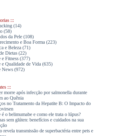
rias :::
acking
(14)
lo
(58)
dos da Pele
(108)
ecimento e Boa Forma
(223)
ica e Beleza
(71)
de Dietas
(22)
 e Fitness
(377)
 e Qualidade de Vida
(635)
e News
(972)
es :::
r morre após infecção por salmonella durante
m ao Quênia
os no Tratamento da Hepatite B: O Impacto do
ovirsen
 é o belimumabe e como ele trata o lúpus?
has sem glúten: benefícios e cuidados na sua
ação
o revela transmissão de superbactéria entre pets e