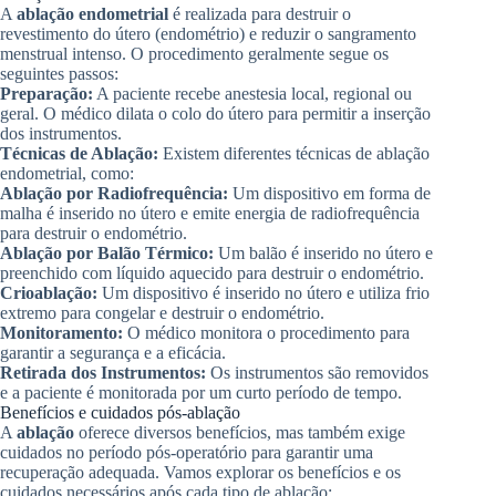
A
ablação endometrial
é realizada para destruir o
revestimento do útero (endométrio) e reduzir o sangramento
menstrual intenso. O procedimento geralmente segue os
seguintes passos:
Preparação:
A paciente recebe anestesia local, regional ou
geral. O médico dilata o colo do útero para permitir a inserção
dos instrumentos.
Técnicas de Ablação:
Existem diferentes técnicas de ablação
endometrial, como:
Ablação por Radiofrequência:
Um dispositivo em forma de
malha é inserido no útero e emite energia de radiofrequência
para destruir o endométrio.
Ablação por Balão Térmico:
Um balão é inserido no útero e
preenchido com líquido aquecido para destruir o endométrio.
Crioablação:
Um dispositivo é inserido no útero e utiliza frio
extremo para congelar e destruir o endométrio.
Monitoramento:
O médico monitora o procedimento para
garantir a segurança e a eficácia.
Retirada dos Instrumentos:
Os instrumentos são removidos
e a paciente é monitorada por um curto período de tempo.
Benefícios e cuidados pós-ablação
A
ablação
oferece diversos benefícios, mas também exige
cuidados no período pós-operatório para garantir uma
recuperação adequada. Vamos explorar os benefícios e os
cuidados necessários após cada tipo de ablação: