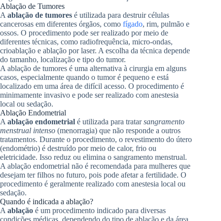
Ablação de Tumores
A
ablação de tumores
é utilizada para destruir células
cancerosas em diferentes órgãos, como
fígado
, rim, pulmão e
ossos. O procedimento pode ser realizado por meio de
diferentes técnicas, como radiofrequência, micro-ondas,
crioablação e ablação por laser. A escolha da técnica depende
do tamanho, localização e tipo do tumor.
A ablação de tumores é uma alternativa à cirurgia em alguns
casos, especialmente quando o tumor é pequeno e está
localizado em uma área de difícil acesso. O procedimento é
minimamente invasivo e pode ser realizado com anestesia
local ou sedação.
Ablação Endometrial
A
ablação endometrial
é utilizada para tratar
sangramento
menstrual intenso
(menorragia) que não responde a outros
tratamentos. Durante o procedimento, o revestimento do útero
(endométrio) é destruído por meio de calor, frio ou
eletricidade. Isso reduz ou elimina o sangramento menstrual.
A ablação endometrial não é recomendada para mulheres que
desejam ter filhos no futuro, pois pode afetar a fertilidade. O
procedimento é geralmente realizado com anestesia local ou
sedação.
Quando é indicada a ablação?
A
ablação
é um procedimento indicado para diversas
condições médicas, dependendo do tipo de ablação e da área