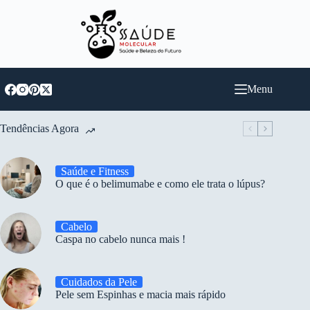
Pular
para
o
conteúdo
Menu
Tendências Agora
Saúde e Fitness
O que é o belimumabe e como ele trata o lúpus?
Cabelo
Caspa no cabelo nunca mais !
Cuidados da Pele
Pele sem Espinhas e macia mais rápido