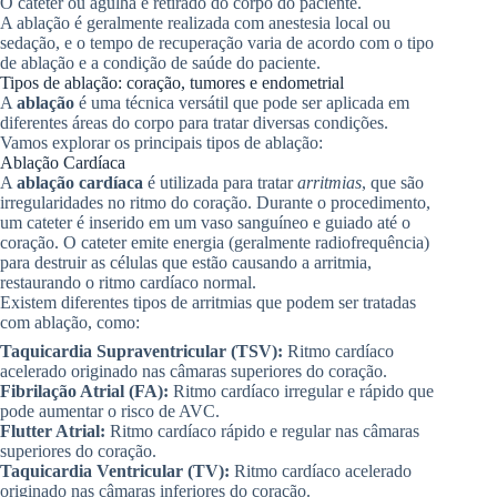
O cateter ou agulha é retirado do corpo do paciente.
A ablação é geralmente realizada com anestesia local ou
sedação, e o tempo de recuperação varia de acordo com o tipo
de ablação e a condição de saúde do paciente.
Tipos de ablação: coração, tumores e endometrial
A
ablação
é uma técnica versátil que pode ser aplicada em
diferentes áreas do corpo para tratar diversas condições.
Vamos explorar os principais tipos de ablação:
Ablação Cardíaca
A
ablação cardíaca
é utilizada para tratar
arritmias
, que são
irregularidades no ritmo do coração. Durante o procedimento,
um cateter é inserido em um vaso sanguíneo e guiado até o
coração. O cateter emite energia (geralmente radiofrequência)
para destruir as células que estão causando a arritmia,
restaurando o ritmo cardíaco normal.
Existem diferentes tipos de arritmias que podem ser tratadas
com ablação, como:
Taquicardia Supraventricular (TSV):
Ritmo cardíaco
acelerado originado nas câmaras superiores do coração.
Fibrilação Atrial (FA):
Ritmo cardíaco irregular e rápido que
pode aumentar o risco de AVC.
Flutter Atrial:
Ritmo cardíaco rápido e regular nas câmaras
superiores do coração.
Taquicardia Ventricular (TV):
Ritmo cardíaco acelerado
originado nas câmaras inferiores do coração.