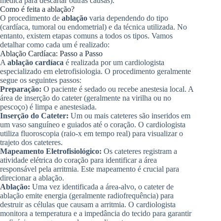
médica para descartar outras causas).
Como é feita a ablação?
O procedimento de
ablação
varia dependendo do tipo
(cardíaca, tumoral ou endometrial) e da técnica utilizada. No
entanto, existem etapas comuns a todos os tipos. Vamos
detalhar como cada um é realizado:
Ablação Cardíaca: Passo a Passo
A
ablação cardíaca
é realizada por um cardiologista
especializado em eletrofisiologia. O procedimento geralmente
segue os seguintes passos:
Preparação:
O paciente é sedado ou recebe anestesia local. A
área de inserção do cateter (geralmente na virilha ou no
pescoço) é limpa e anestesiada.
Inserção do Cateter:
Um ou mais cateteres são inseridos em
um vaso sanguíneo e guiados até o coração. O cardiologista
utiliza fluoroscopia (raio-x em tempo real) para visualizar o
trajeto dos cateteres.
Mapeamento Eletrofisiológico:
Os cateteres registram a
atividade elétrica do coração para identificar a área
responsável pela arritmia. Este mapeamento é crucial para
direcionar a ablação.
Ablação:
Uma vez identificada a área-alvo, o cateter de
ablação emite energia (geralmente radiofrequência) para
destruir as células que causam a arritmia. O cardiologista
monitora a temperatura e a impedância do tecido para garantir