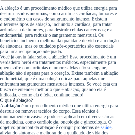
A ablação é um procedimento médico que utiliza energia para
destruir tecidos anormais, como arritmias cardíacas, tumores e
o endométrio em casos de sangramento intenso. Existem
diferentes tipos de ablação, incluindo a cardíaca, para tratar
arritmias; a de tumores, para destruir células cancerosas; e a
endometrial, para reduzir o sangramento menstrual. Os
benefícios incluem a melhora da qualidade de vida e a redução
de sintomas, mas os cuidados pós-operatórios são essenciais
para uma recuperação adequada.
Você já ouviu falar sobre a ablação? Esse procedimento é um
verdadeiro herói em tratamentos médicos, especialmente para
quem sofre com arritmias e tumores. Mas não se engane,
ablação não é apenas para o coração. Existe também a ablação
endometrial, que é uma solução eficaz para aquelas que
enfrentam sangramentos menstruais intensos. Se você está em
busca de entender melhor o que é ablação, quando ela é
indicada, e como ela é feita, continue lendo!
O que é ablação?
A
ablação
é um procedimento médico que utiliza energia para
destruir ou remover tecidos do corpo. Essa técnica é
minimamente invasiva e pode ser aplicada em diversas áreas
da medicina, como cardiologia, oncologia e ginecologia. O
objetivo principal da ablação é corrigir problemas de
saúde
,
aliviando sintomas e melhorando a qualidade de vida dos