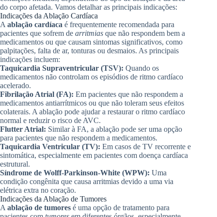
do corpo afetada. Vamos detalhar as principais indicações:
Indicações da Ablação Cardíaca
A
ablação cardíaca
é frequentemente recomendada para
pacientes que sofrem de
arritmias
que não respondem bem a
medicamentos ou que causam sintomas significativos, como
palpitações, falta de ar, tonturas ou desmaios. As principais
indicações incluem:
Taquicardia Supraventricular (TSV):
Quando os
medicamentos não controlam os episódios de ritmo cardíaco
acelerado.
Fibrilação Atrial (FA):
Em pacientes que não respondem a
medicamentos antiarrítmicos ou que não toleram seus efeitos
colaterais. A ablação pode ajudar a restaurar o ritmo cardíaco
normal e reduzir o risco de AVC.
Flutter Atrial:
Similar à FA, a ablação pode ser uma opção
para pacientes que não respondem a medicamentos.
Taquicardia Ventricular (TV):
Em casos de TV recorrente e
sintomática, especialmente em pacientes com doença cardíaca
estrutural.
Síndrome de Wolff-Parkinson-White (WPW):
Uma
condição congênita que causa arritmias devido a uma via
elétrica extra no coração.
Indicações da Ablação de Tumores
A
ablação de tumores
é uma opção de tratamento para
pacientes com
tumores
em diferentes órgãos, especialmente