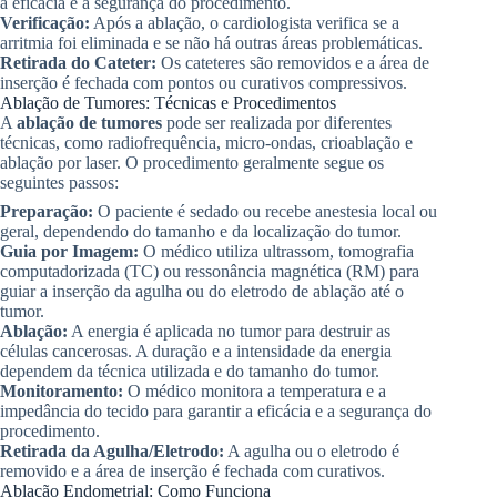
a eficácia e a segurança do procedimento.
Verificação:
Após a ablação, o cardiologista verifica se a
arritmia foi eliminada e se não há outras áreas problemáticas.
Retirada do Cateter:
Os cateteres são removidos e a área de
inserção é fechada com pontos ou curativos compressivos.
Ablação de Tumores: Técnicas e Procedimentos
A
ablação de tumores
pode ser realizada por diferentes
técnicas, como radiofrequência, micro-ondas, crioablação e
ablação por laser. O procedimento geralmente segue os
seguintes passos:
Preparação:
O paciente é sedado ou recebe anestesia local ou
geral, dependendo do tamanho e da localização do tumor.
Guia por Imagem:
O médico utiliza ultrassom, tomografia
computadorizada (TC) ou ressonância magnética (RM) para
guiar a inserção da agulha ou do eletrodo de ablação até o
tumor.
Ablação:
A energia é aplicada no tumor para destruir as
células cancerosas. A duração e a intensidade da energia
dependem da técnica utilizada e do tamanho do tumor.
Monitoramento:
O médico monitora a temperatura e a
impedância do tecido para garantir a eficácia e a segurança do
procedimento.
Retirada da Agulha/Eletrodo:
A agulha ou o eletrodo é
removido e a área de inserção é fechada com curativos.
Ablação Endometrial: Como Funciona