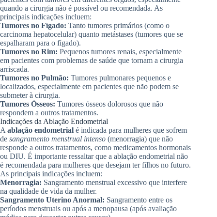
quando a cirurgia não é possível ou recomendada. As
principais indicações incluem:
Tumores no Fígado:
Tanto tumores primários (como o
carcinoma hepatocelular) quanto metástases (tumores que se
espalharam para o fígado).
Tumores no Rim:
Pequenos tumores renais, especialmente
em pacientes com problemas de saúde que tornam a cirurgia
arriscada.
Tumores no Pulmão:
Tumores pulmonares pequenos e
localizados, especialmente em pacientes que não podem se
submeter à cirurgia.
Tumores Ósseos:
Tumores ósseos dolorosos que não
respondem a outros tratamentos.
Indicações da Ablação Endometrial
A
ablação endometrial
é indicada para mulheres que sofrem
de
sangramento menstrual intenso
(menorragia) que não
responde a outros tratamentos, como medicamentos hormonais
ou DIU. É importante ressaltar que a ablação endometrial não
é recomendada para mulheres que desejam ter filhos no futuro.
As principais indicações incluem:
Menorragia:
Sangramento menstrual excessivo que interfere
na qualidade de vida da mulher.
Sangramento Uterino Anormal:
Sangramento entre os
períodos menstruais ou após a menopausa (após avaliação