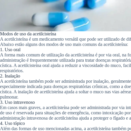
Modos de uso da acetilcisteína
A acetilcisteína é um medicamento versátil que pode ser utilizado de di
Abaixo estão alguns dos modos de uso mais comuns da acetilcisteína:
1. Uso oral
A forma mais comum de utilização da acetilcisteína é por via oral, na
administração é frequentemente utilizada para tratar doenças respiratór
cística. A acetilcisteína oral ajuda a reduzir a viscosidade do muco, fac
respiratórios.
2. Inalação
A acetilcisteína também pode ser administrada por inalação, geralment
especialmente indicada para doenças respiratórias crônicas, como a do
cística. A inalação de acetilcisteína ajuda a soltar o muco nas vias aér
pulmonar.
3. Uso intravenoso
Em casos mais graves, a acetilcisteína pode ser administrada por via i
de uso é reservada para situações de emergência, como intoxicação po
administração intravenosa de acetilcisteína ajuda a proteger o fígado e
4. Uso tópico
Além das formas de uso mencionadas acima, a acetilcisteína também po