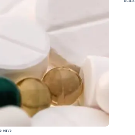
huma
e serve