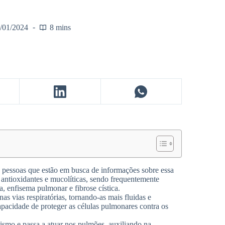
/01/2024
8 mins
 pessoas que estão em busca de informações sobre essa
 antioxidantes e mucolíticas, sendo frequentemente
a, enfisema pulmonar e fibrose cística.
as vias respiratórias, tornando-as mais fluidas e
capacidade de proteger as células pulmonares contra os
anismo e passa a atuar nos pulmões, auxiliando na