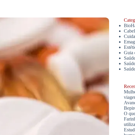
Catego
BioH
Cabe
Cuida
Emagr
Estét
Guia 
Saúde
Saúde
Saúd
Recent
Mulhe
viage
Avanç
Bepir
O que
Farin
utiliz
Estud