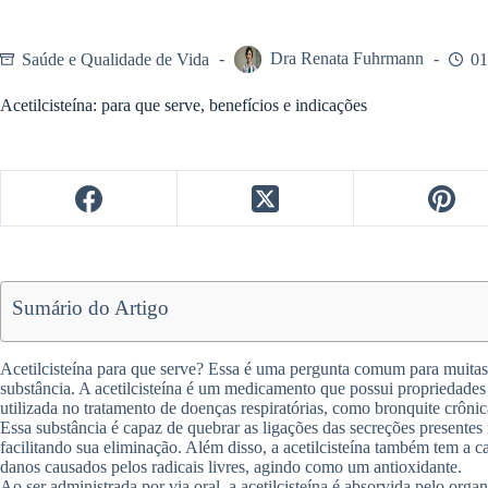
Saúde e Qualidade de Vida
Dra Renata Fuhrmann
01
Acetilcisteína: para que serve, benefícios e indicações
Sumário do Artigo
Acetilcisteína para que serve? Essa é uma pergunta comum para muitas
substância. A acetilcisteína é um medicamento que possui propriedades
utilizada no tratamento de doenças respiratórias, como bronquite crônic
Essa substância é capaz de quebrar as ligações das secreções presentes n
facilitando sua eliminação. Além disso, a acetilcisteína também tem a 
danos causados pelos radicais livres, agindo como um antioxidante.
Ao ser administrada por via oral, a acetilcisteína é absorvida pelo org