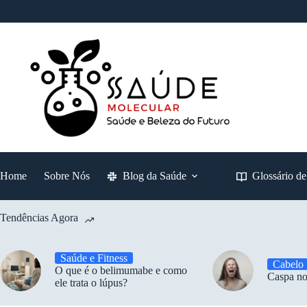
Pular
para
o
conteúdo
Home
Sobre Nós
Blog da Saúde
Glossário d
Tendências Agora
Saúde e Fitness
Cabelo
O que é o belimumabe e como
Caspa no
ele trata o lúpus?