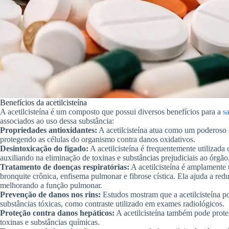
Benefícios da acetilcisteína
A acetilcisteína é um composto que possui diversos benefícios para a
s
associados ao uso dessa substância:
Propriedades antioxidantes:
A acetilcisteína atua como um poderoso an
protegendo as células do organismo contra danos oxidativos.
Desintoxicação do fígado:
A acetilcisteína é frequentemente utilizad
auxiliando na eliminação de toxinas e substâncias prejudiciais ao órgão
Tratamento de doenças respiratórias:
A acetilcisteína é amplamente 
bronquite crônica, enfisema pulmonar e fibrose cística. Ela ajuda a red
melhorando a função pulmonar.
Prevenção de danos nos rins:
Estudos mostram que a acetilcisteína po
substâncias tóxicas, como contraste utilizado em exames radiológicos.
Proteção contra danos hepáticos:
A acetilcisteína também pode prot
toxinas e substâncias químicas.