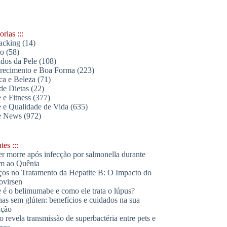
rias :::
acking
(14)
lo
(58)
dos da Pele
(108)
ecimento e Boa Forma
(223)
ica e Beleza
(71)
de Dietas
(22)
 e Fitness
(377)
 e Qualidade de Vida
(635)
e News
(972)
es :::
r morre após infecção por salmonella durante
m ao Quênia
os no Tratamento da Hepatite B: O Impacto do
ovirsen
 é o belimumabe e como ele trata o lúpus?
has sem glúten: benefícios e cuidados na sua
ação
o revela transmissão de superbactéria entre pets e