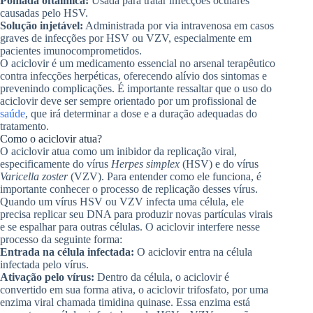
Pomada oftálmica:
Usada para tratar infecções oculares
causadas pelo HSV.
Solução injetável:
Administrada por via intravenosa em casos
graves de infecções por HSV ou VZV, especialmente em
pacientes imunocomprometidos.
O aciclovir é um medicamento essencial no arsenal terapêutico
contra infecções herpéticas, oferecendo alívio dos sintomas e
prevenindo complicações. É importante ressaltar que o uso do
aciclovir deve ser sempre orientado por um profissional de
saúde
, que irá determinar a dose e a duração adequadas do
tratamento.
Como o aciclovir atua?
O aciclovir atua como um inibidor da replicação viral,
especificamente do vírus
Herpes simplex
(HSV) e do vírus
Varicella zoster
(VZV). Para entender como ele funciona, é
importante conhecer o processo de replicação desses vírus.
Quando um vírus HSV ou VZV infecta uma célula, ele
precisa replicar seu DNA para produzir novas partículas virais
e se espalhar para outras células. O aciclovir interfere nesse
processo da seguinte forma:
Entrada na célula infectada:
O aciclovir entra na célula
infectada pelo vírus.
Ativação pelo vírus:
Dentro da célula, o aciclovir é
convertido em sua forma ativa, o aciclovir trifosfato, por uma
enzima viral chamada timidina quinase. Essa enzima está