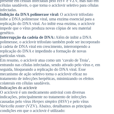
presente em células infectadas pelo HSV e VZV, mas não em
células saudáveis, o que torna o aciclovir seletivo para células
infectadas.
Inibição da DNA polimerase viral:
O aciclovir trifosfato
inibe a DNA polimerase viral, uma enzima essencial para a
replicação do DNA viral. Ao inibir essa enzima, o aciclovir
impede que o vírus produza novas cópias de seu material
genético.
Interrupção da cadeia de DNA:
Além de inibir a DNA
polimerase, o aciclovir trifosfato também pode ser incorporado
à cadeia de DNA viral em crescimento, interrompendo a
replicação do DNA e impedindo a formação de novas
partículas virais.
Em resumo, o aciclovir atua como um ‘cavalo de Troia’,
entrando nas células infectadas, sendo ativado pelo vírus e, em
seguida, bloqueando a replicação do DNA viral. Esse
mecanismo de ação seletivo torna o aciclovir eficaz no
tratamento de infecções herpéticas, minimizando os efeitos
colaterais em células saudáveis.
Indicações do aciclovir
O aciclovir é um medicamento antiviral com diversas
indicações, principalmente no tratamento de infecções
causadas pelo vírus
Herpes simplex
(HSV) e pelo vírus
Varicella zoster
(VZV). Abaixo, detalhamos as principais
condições em que o aciclovir é utilizado: