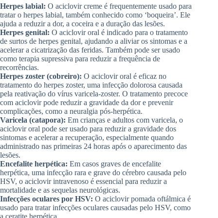
Herpes labial:
O aciclovir creme é frequentemente usado para
tratar o herpes labial, também conhecido como ‘boqueira’. Ele
ajuda a reduzir a dor, a coceira e a duração das lesões.
Herpes genital:
O aciclovir oral é indicado para o tratamento
de surtos de herpes genital, ajudando a aliviar os sintomas e a
acelerar a cicatrização das feridas. Também pode ser usado
como terapia supressiva para reduzir a frequência de
recorrências.
Herpes zoster (cobreiro):
O aciclovir oral é eficaz no
tratamento do herpes zoster, uma infecção dolorosa causada
pela reativação do vírus varicela-zoster. O tratamento precoce
com aciclovir pode reduzir a gravidade da dor e prevenir
complicações, como a neuralgia pós-herpética.
Varicela (catapora):
Em crianças e adultos com varicela, o
aciclovir oral pode ser usado para reduzir a gravidade dos
sintomas e acelerar a recuperação, especialmente quando
administrado nas primeiras 24 horas após o aparecimento das
lesões.
Encefalite herpética:
Em casos graves de encefalite
herpética, uma infecção rara e grave do cérebro causada pelo
HSV, o aciclovir intravenoso é essencial para reduzir a
mortalidade e as sequelas neurológicas.
Infecções oculares por HSV:
O aciclovir pomada oftálmica é
usado para tratar infecções oculares causadas pelo HSV, como
a ceratite herpética.