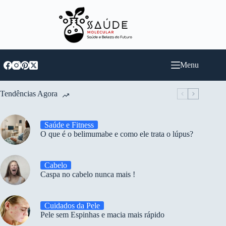
Pular
para
o
conteúdo
Menu
Tendências Agora
Saúde e Fitness
O que é o belimumabe e como ele trata o lúpus?
Cabelo
Caspa no cabelo nunca mais !
Cuidados da Pele
Pele sem Espinhas e macia mais rápido