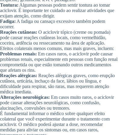
Tontura:
Algumas pessoas podem sentir tontura ao tomar
aciclovir. É importante ter cuidado ao realizar atividades que
exijam atenção, como dirigir.
Fadiga:
A fadiga ou cansaço excessivo também podem
ocorrer.
Reações cutâneas:
O aciclovir tópico (creme ou pomada)
pode causar reações cutâneas locais, como vermelhidão,
coceira, ardência ou ressecamento na área de aplicação.
Efeitos colaterais menos comuns, mas mais graves, incluem:
Problemas renais:
Em casos raros, o aciclovir pode causar
problemas renais, especialmente em pessoas com função renal
comprometida ou que estão tomando outros medicamentos
que afetam os rins.
Reações alérgicas:
Reações alérgicas graves, como erupção
cutânea, urticária, inchaço da face, lábios ou língua, e
dificuldade para respirar, são raras, mas requerem atenção
médica imediata.
Alterações neurológicas:
Em casos muito raros, o aciclovir
pode causar alterações neurológicas, como confusão,
alucinações, convulsões ou tremores.
É fundamental informar o médico sobre qualquer efeito
colateral que você experimentar durante o tratamento com
aciclovir. O médico poderá ajustar a dose, recomendar
medidas para aliviar os sintomas ou, em casos raros,