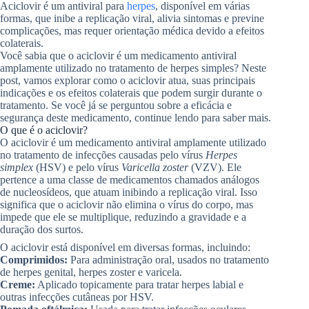
Aciclovir é um antiviral para
herpes
, disponível em várias
formas, que inibe a replicação viral, alivia sintomas e previne
complicações, mas requer orientação médica devido a efeitos
colaterais.
Você sabia que o aciclovir é um medicamento antiviral
amplamente utilizado no tratamento de herpes simples? Neste
post, vamos explorar como o aciclovir atua, suas principais
indicações e os efeitos colaterais que podem surgir durante o
tratamento. Se você já se perguntou sobre a eficácia e
segurança deste medicamento, continue lendo para saber mais.
O que é o aciclovir?
O aciclovir é um medicamento antiviral amplamente utilizado
no tratamento de infecções causadas pelo vírus
Herpes
simplex
(HSV) e pelo vírus
Varicella zoster
(VZV). Ele
pertence a uma classe de medicamentos chamados análogos
de nucleosídeos, que atuam inibindo a replicação viral. Isso
significa que o aciclovir não elimina o vírus do corpo, mas
impede que ele se multiplique, reduzindo a gravidade e a
duração dos surtos.
O aciclovir está disponível em diversas formas, incluindo:
Comprimidos:
Para administração oral, usados no tratamento
de herpes genital, herpes zoster e varicela.
Creme:
Aplicado topicamente para tratar herpes labial e
outras infecções cutâneas por HSV.