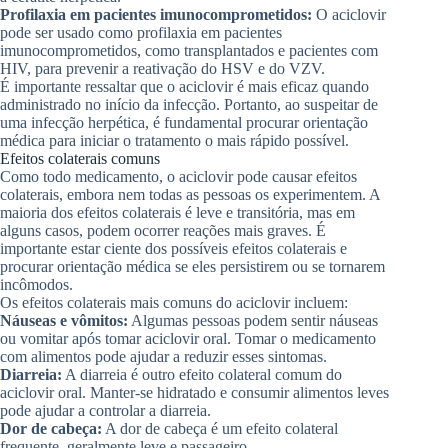
Profilaxia em pacientes imunocomprometidos:
O aciclovir
pode ser usado como profilaxia em pacientes
imunocomprometidos, como transplantados e pacientes com
HIV, para prevenir a reativação do HSV e do VZV.
É importante ressaltar que o aciclovir é mais eficaz quando
administrado no início da infecção. Portanto, ao suspeitar de
uma infecção herpética, é fundamental procurar orientação
médica para iniciar o tratamento o mais rápido possível.
Efeitos colaterais comuns
Como todo medicamento, o aciclovir pode causar efeitos
colaterais, embora nem todas as pessoas os experimentem. A
maioria dos efeitos colaterais é leve e transitória, mas em
alguns casos, podem ocorrer reações mais graves. É
importante estar ciente dos possíveis efeitos colaterais e
procurar orientação médica se eles persistirem ou se tornarem
incômodos.
Os efeitos colaterais mais comuns do aciclovir incluem:
Náuseas e vômitos:
Algumas pessoas podem sentir náuseas
ou vomitar após tomar aciclovir oral. Tomar o medicamento
com alimentos pode ajudar a reduzir esses sintomas.
Diarreia:
A diarreia é outro efeito colateral comum do
aciclovir oral. Manter-se hidratado e consumir alimentos leves
pode ajudar a controlar a diarreia.
Dor de cabeça:
A dor de cabeça é um efeito colateral
frequente, geralmente leve e passageiro.