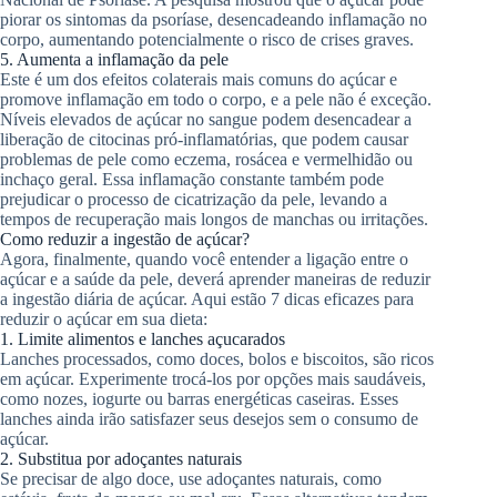
piorar os sintomas da psoríase, desencadeando inflamação no
corpo, aumentando potencialmente o risco de crises graves.
5. Aumenta a inflamação da pele
Este é um dos efeitos colaterais mais comuns do açúcar e
promove inflamação em todo o corpo, e a pele não é exceção.
Níveis elevados de açúcar no sangue podem desencadear a
liberação de citocinas pró-inflamatórias, que podem causar
problemas de pele como eczema, rosácea e vermelhidão ou
inchaço geral. Essa inflamação constante também pode
prejudicar o processo de cicatrização da pele, levando a
tempos de recuperação mais longos de manchas ou irritações.
Como reduzir a ingestão de açúcar?
Agora, finalmente, quando você entender a ligação entre o
açúcar e a saúde da pele, deverá aprender maneiras de reduzir
a ingestão diária de açúcar. Aqui estão 7 dicas eficazes para
reduzir o açúcar em sua dieta:
1. Limite alimentos e lanches açucarados
Lanches processados, como doces, bolos e biscoitos, são ricos
em açúcar. Experimente trocá-los por opções mais saudáveis,
como nozes, iogurte ou barras energéticas caseiras. Esses
lanches ainda irão satisfazer seus desejos sem o consumo de
açúcar.
2. Substitua por adoçantes naturais
Se precisar de algo doce, use adoçantes naturais, como