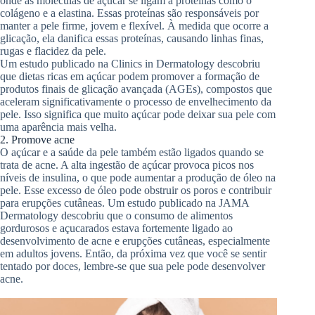
onde as moléculas de açúcar se ligam a proteínas como o
colágeno e a elastina. Essas proteínas são responsáveis ​​por
manter a pele firme, jovem e flexível. À medida que ocorre a
glicação, ela danifica essas proteínas, causando linhas finas,
rugas e flacidez da pele.
Um estudo publicado na Clinics in Dermatology descobriu
que dietas ricas em açúcar podem promover a formação de
produtos finais de glicação avançada (AGEs), compostos que
aceleram significativamente o processo de envelhecimento da
pele. Isso significa que muito açúcar pode deixar sua pele com
uma aparência mais velha.
2. Promove acne
O açúcar e a saúde da pele também estão ligados quando se
trata de acne. A alta ingestão de açúcar provoca picos nos
níveis de insulina, o que pode aumentar a produção de óleo na
pele. Esse excesso de óleo pode obstruir os poros e contribuir
para erupções cutâneas. Um estudo publicado na JAMA
Dermatology descobriu que o consumo de alimentos
gordurosos e açucarados estava fortemente ligado ao
desenvolvimento de acne e erupções cutâneas, especialmente
em adultos jovens. Então, da próxima vez que você se sentir
tentado por doces, lembre-se que sua pele pode desenvolver
acne.