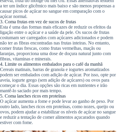
estévia, fruta do monge ou mel cru. Essas alternativas tendem
a ter um índice glicêmico mais baixo e são menos propensas a
causar picos de açúcar no sangue em comparação com o
açúcar normal.
3. Coma frutas em vez de sucos de frutas
Esta é uma das formas mais eficazes de reduzir os efeitos da
ligação entre o açúcar e a saúde da pele. Os sucos de frutas
costumam ser carregados com açúcares adicionados e podem
não ter as fibras encontradas nas frutas inteiras. No entanto,
comer frutas frescas, como frutas vermelhas, maçãs ou
laranjas, proporciona uma dose de doçura natural junto com
fibras, vitaminas e minerais.
4. Limite os alimentos embalados para o café da manhã
Cereais matinais, barras de granola e iogurtes aromatizados
podem ser embalados com adição de açúcar. Por isso, opte por
aveia, iogurte grego (sem adição de açúcares) ou ovos para
começar o dia. Essas opções são ricas em nutrientes e irão
mantê-lo saciado por mais tempo.
5. Coma lanches ricos em proteínas
O açúcar aumenta a fome e pode levar ao ganho de peso. Por
outro lado, lanches ricos em proteínas, como nozes, queijo ou
ovos, podem ajudar a estabilizar os níveis de açúcar no sangue
e reduzir a tentação de comer alimentos açucarados quando
estiver com fome.