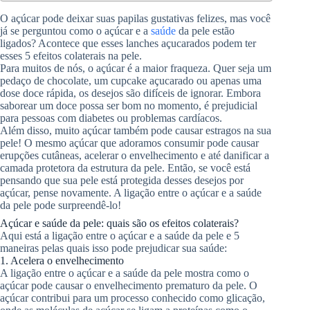
O açúcar pode deixar suas papilas gustativas felizes, mas você
já se perguntou como o açúcar e a
saúde
da pele estão
ligados? Acontece que esses lanches açucarados podem ter
esses 5 efeitos colaterais na pele.
Para muitos de nós, o açúcar é a maior fraqueza. Quer seja um
pedaço de chocolate, um cupcake açucarado ou apenas uma
dose doce rápida, os desejos são difíceis de ignorar. Embora
saborear um doce possa ser bom no momento, é prejudicial
para pessoas com diabetes ou problemas cardíacos.
Além disso, muito açúcar também pode causar estragos na sua
pele! O mesmo açúcar que adoramos consumir pode causar
erupções cutâneas, acelerar o envelhecimento e até danificar a
camada protetora da estrutura da pele. Então, se você está
pensando que sua pele está protegida desses desejos por
açúcar, pense novamente. A ligação entre o açúcar e a saúde
da pele pode surpreendê-lo!
Açúcar e saúde da pele: quais são os efeitos colaterais?
Aqui está a ligação entre o açúcar e a saúde da pele e 5
maneiras pelas quais isso pode prejudicar sua saúde:
1. Acelera o envelhecimento
A ligação entre o açúcar e a saúde da pele mostra como o
açúcar pode causar o envelhecimento prematuro da pele. O
açúcar contribui para um processo conhecido como glicação,