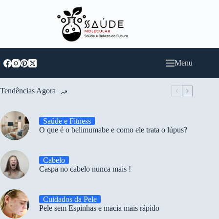
Pular
para
o
conteúdo
Menu
Tendências Agora
Saúde e Fitness
O que é o belimumabe e como ele trata o lúpus?
Cabelo
Caspa no cabelo nunca mais !
Cuidados da Pele
Pele sem Espinhas e macia mais rápido